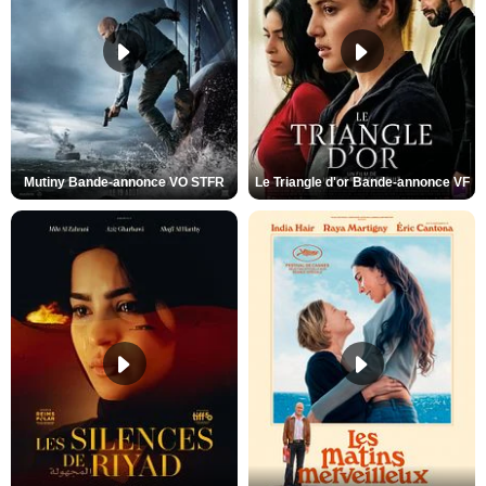
Mutiny Bande-annonce VO STFR
Le Triangle d'or Bande-annonce VF