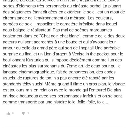
sortes d'èlèments très personnels au cinèaste serbe! La plupart
des sèquences ètant dirigèes en extèrieur, le soleil est un atout de
circonstance de l’environnement du mètrage! Les couleurs,
gorgèes de soleil, rappellent le caractère irrèaliste dans lequel
nous baigne le rèalisateur! Pas mal de scènes marquantes
ègalement dans ce "Chat noir, chat blanc", comme celle des deux
acteurs qui sont accrochès à une bouèe et qui s'avouent leur
amour ou celle du grand père qui sort de l'hopital! Une agrèable
surprise au final et un Lion d'argent à Venise in the pocket pour le
bouillonnant Kusturica qui s'impose dècidèment comme l'un des
cinèastes les plus surprenants du 7ème art, de ceux pour qui le
langage cinèmatographique, fait de transgression, des codes
usuels, de ruptures de ton, n'a pas encore ètè rabotè par les
standards tèlèvisuels! Même quand il filme un gros plan, le visage
est toujours mis en relation avec le monde qui l'entoure! De plus,
on rigole beaucoup avec ses personnages farfelus et on se sent
comme transportè par une histoire folle, folle, folle, folle...
3
1