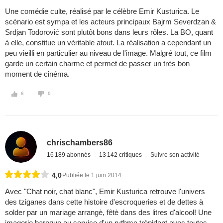
Une comédie culte, réalisé par le célèbre Emir Kusturica. Le
scénario est sympa et les acteurs principaux Bajrm Severdzan &
Srdjan Todorović sont plutôt bons dans leurs rôles. La BO, quant
à elle, constitue un véritable atout. La réalisation a cependant un
peu vieilli en particulier au niveau de l'image. Malgré tout, ce film
garde un certain charme et permet de passer un très bon
moment de cinéma.
6
0
chrischambers86
16 189 abonnés
13 142 critiques
Suivre son activité
4,0
Publiée le 1 juin 2014
Avec "Chat noir, chat blanc", Emir Kusturica retrouve l'univers
des tziganes dans cette histoire d'escroqueries et de dettes à
solder par un mariage arrangè, fêtè dans des litres d'alcool! Une
imagerie baroque au service d'un rythme trèpidant avec toutes