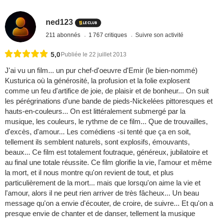
ned123
211 abonnés
1 767 critiques
Suivre son activité
5,0
Publiée le 22 juillet 2013
J'ai vu un film... un pur chef-d'oeuvre d'Emir (le bien-nommé)
Kusturica où la générosité, la profusion et la folie explosent
comme un feu d'artifice de joie, de plaisir et de bonheur... On suit
les pérégrinations d'une bande de pieds-Nickelées pittoresques et
hauts-en-couleurs... On est littéralement submergé par la
musique, les couleurs, le rythme de ce film... Que de trouvailles,
d'excès, d'amour... Les comédiens -si tenté que ça en soit,
tellement ils semblent naturels, sont explosifs, émouvants,
beaux... Ce film est totalement foutraque, généreux, jubilatoire et
au final une totale réussite. Ce film glorifie la vie, l'amour et même
la mort, et il nous montre qu'on revient de tout, et plus
particulièrement de la mort... mais que lorsqu'on aime la vie et
l'amour, alors il ne peut rien arriver de très fâcheux... Un beau
message qu'on a envie d'écouter, de croire, de suivre... Et qu'on a
presque envie de chanter et de danser, tellement la musique