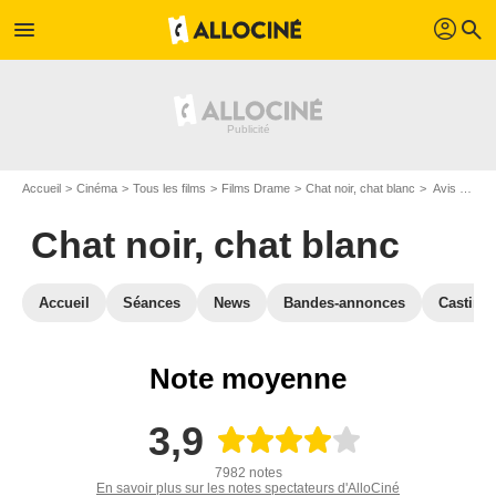
profil
menu
search
Accueil
Cinéma
Tous les films
Films Drame
Chat noir, chat blanc
Avis sur Chat noir, chat blanc
Chat noir, chat blanc
Accueil
Séances
News
Bandes-annonces
Casting
Note moyenne
3,9
7982 notes
En savoir plus sur les notes spectateurs d'AlloCiné