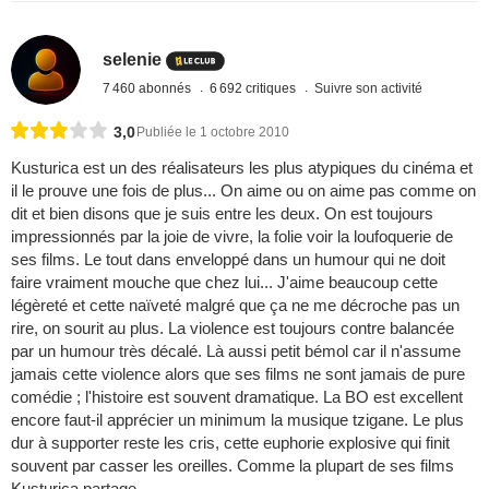
selenie
7 460 abonnés
6 692 critiques
Suivre son activité
3,0
Publiée le 1 octobre 2010
Kusturica est un des réalisateurs les plus atypiques du cinéma et
il le prouve une fois de plus... On aime ou on aime pas comme on
dit et bien disons que je suis entre les deux. On est toujours
impressionnés par la joie de vivre, la folie voir la loufoquerie de
ses films. Le tout dans enveloppé dans un humour qui ne doit
faire vraiment mouche que chez lui... J'aime beaucoup cette
légèreté et cette naïveté malgré que ça ne me décroche pas un
rire, on sourit au plus. La violence est toujours contre balancée
par un humour très décalé. Là aussi petit bémol car il n'assume
jamais cette violence alors que ses films ne sont jamais de pure
comédie ; l'histoire est souvent dramatique. La BO est excellent
encore faut-il apprécier un minimum la musique tzigane. Le plus
dur à supporter reste les cris, cette euphorie explosive qui finit
souvent par casser les oreilles. Comme la plupart de ses films
Kusturica partage.