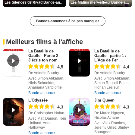
Les Silences de Riyad Bande-annonce VO STFR
Les Matins merveilleux Bande-annonce VF
Bandes-annonces à ne pas manquer
Meilleurs films à l'affiche
La Bataille de
La Bataille de
Gaulle - Partie 2 :
Gaulle - partie 1 :
J’écris ton nom
L'Âge de Fer
4,5
4,4
De Antonin Baudry
De Antonin Baudry
Avec Simon Abkarian,
Avec Simon Abkarian,
Niels Schneider,
Simon Russell Beale,
Anamaria Vartolomei
Florian Lesieur
Bande-annonce
Bande-annonce
L'Odyssée
Jim Queen
4,3
4,3
De Christopher Nolan
De Marco Nguyen,
Nicolas Athane
Avec Matt Damon, Tom
Holland, Anne
Avec Alex Ramires,
Hathaway
Jérémy Gillet, Shirley
Souagnon
Bande-annonce