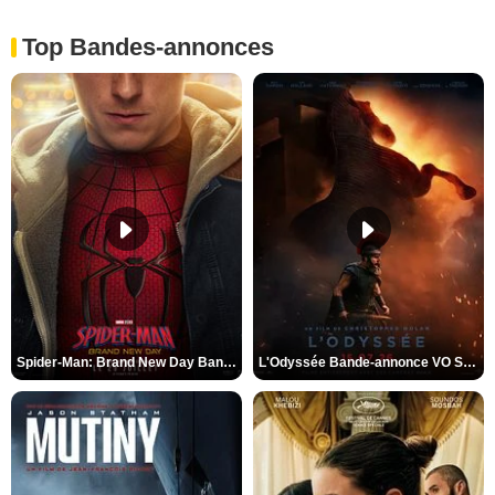
Top Bandes-annonces
Spider-Man: Brand New Day Bande-annonce VO STFR
L'Odyssée Bande-annonce VO STFR