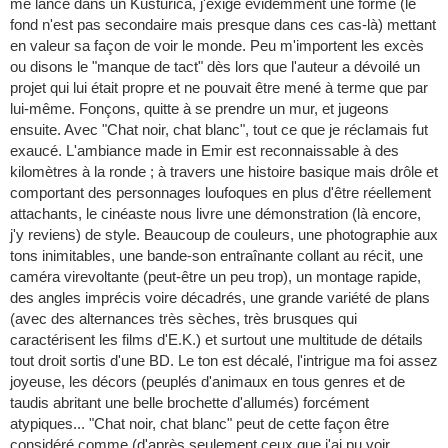
me lance dans un Kusturica, j'exige évidemment une forme (le
fond n'est pas secondaire mais presque dans ces cas-là) mettant
en valeur sa façon de voir le monde. Peu m'importent les excès
ou disons le "manque de tact" dès lors que l'auteur a dévoilé un
projet qui lui était propre et ne pouvait être mené à terme que par
lui-même. Fonçons, quitte à se prendre un mur, et jugeons
ensuite. Avec "Chat noir, chat blanc", tout ce que je réclamais fut
exaucé. L'ambiance made in Emir est reconnaissable à des
kilomètres à la ronde ; à travers une histoire basique mais drôle et
comportant des personnages loufoques en plus d'être réellement
attachants, le cinéaste nous livre une démonstration (là encore,
j'y reviens) de style. Beaucoup de couleurs, une photographie aux
tons inimitables, une bande-son entraînante collant au récit, une
caméra virevoltante (peut-être un peu trop), un montage rapide,
des angles imprécis voire décadrés, une grande variété de plans
(avec des alternances très sèches, très brusques qui
caractérisent les films d'E.K.) et surtout une multitude de détails
tout droit sortis d'une BD. Le ton est décalé, l'intrigue ma foi assez
joyeuse, les décors (peuplés d'animaux en tous genres et de
taudis abritant une belle brochette d'allumés) forcément
atypiques... "Chat noir, chat blanc" peut de cette façon être
considéré comme (d'après seulement ceux que j'ai pu voir,