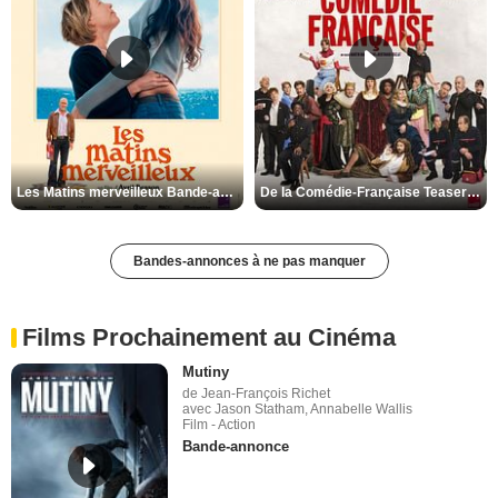
Les Matins merveilleux Bande-annonce VF
De la Comédie-Française Teaser VF
Bandes-annonces à ne pas manquer
Films Prochainement au Cinéma
Mutiny
de Jean-François Richet
avec Jason Statham, Annabelle Wallis
Film - Action
Bande-annonce