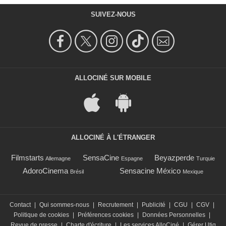
SUIVEZ-NOUS
ALLOCINÉ SUR MOBILE
ALLOCINÉ À L'ÉTRANGER
Filmstarts
SensaCine
Beyazperde
Allemagne
Espagne
Turquie
AdoroCinema
Sensacine México
Brésil
Mexique
Contact
|
Qui sommes-nous
|
Recrutement
|
Publicité
|
CGU
|
CGV
|
Politique de cookies
|
Préférences cookies
|
Données Personnelles
|
Revue de presse
|
Charte d'écriture
|
Les services AlloCiné
|
Gérer Utiq