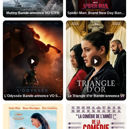
Mutiny Bande-annonce VO STFR
Spider-Man: Brand New Day Bande-annonce VO STFR
L'Odyssée Bande-annonce VO STFR
Le Triangle d'or Bande-annonce VF