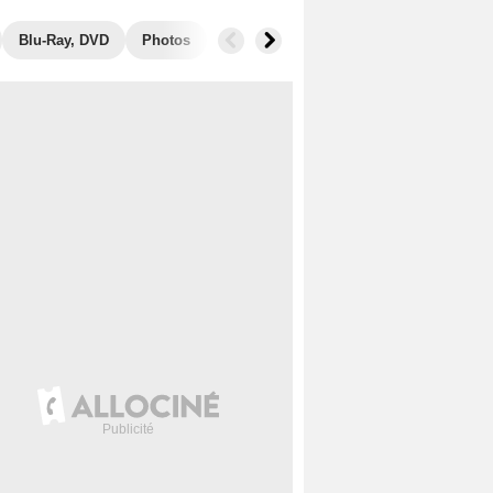
Blu-Ray, DVD
Photos
Secrets de tournage
Films similair