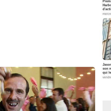
Premi
Harbo
d'act
mercr
Jason
son n
qui le
vendre