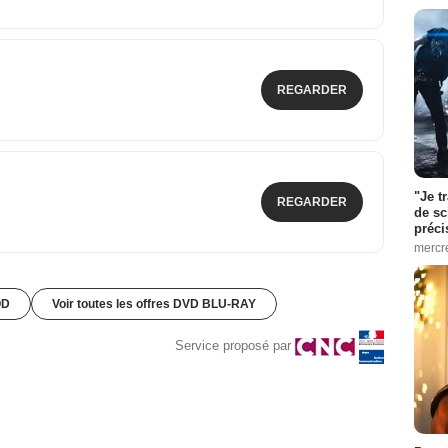
REGARDER
"Je t
REGARDER
de sc
préci
mercr
OD
Voir toutes les offres DVD BLU-RAY
Service proposé par