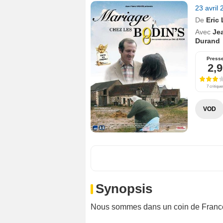
23 avril
De
Eric
Avec
Jea
Durand
Press
2,9
7 critique
VOD
Synopsis
Nous sommes dans un coin de France r