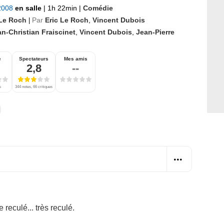
 2008
en salle
|
1h 22min
|
Comédie
 Le Roch
Par
Eric Le Roch
,
Vincent Dubois
|
n-Christian Fraiscinet
,
Vincent Dubois
,
Jean-Pierre
e
Spectateurs
Mes amis
2,8
--
s
344 notes, 66 critiques
eculé... très reculé.