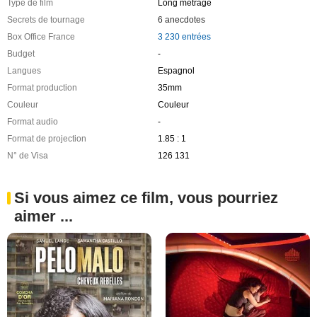
Type de film
Long métrage
Secrets de tournage
6 anecdotes
Box Office France
3 230 entrées
Budget
-
Langues
Espagnol
Format production
35mm
Couleur
Couleur
Format audio
-
Format de projection
1.85 : 1
N° de Visa
126 131
Si vous aimez ce film, vous pourriez
aimer ...