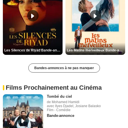
Les Silences de Riyad Bande-annonce VO STFR
Les Matins merveilleux Bande-annonce VF
Bandes-annonces à ne pas manquer
Films Prochainement au Cinéma
Tombé du ciel
de Mohamed Hamidi
avec Ilyes Djadel, Josiane Balasko
Film - Comédie
Bande-annonce