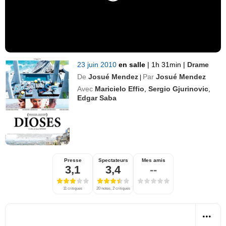
23 juin 2010
en salle
|
1h 31min
|
Drame
De
Josué Mendez
Par
Josué Mendez
|
Avec
Maricielo Effio
,
Sergio Gjurinovic
,
Edgar Saba
Presse
Spectateurs
Mes amis
3,1
3,4
--
11 critiques
20 notes, 2 critiques