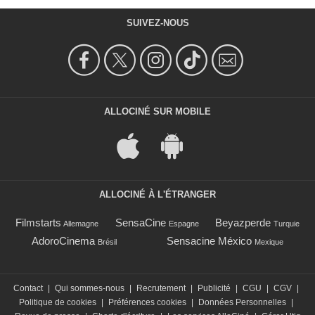
SUIVEZ-NOUS
ALLOCINÉ SUR MOBILE
ALLOCINÉ À L'ÉTRANGER
Filmstarts
SensaCine
Beyazperde
Allemagne
Espagne
Turquie
AdoroCinema
Sensacine México
Brésil
Mexique
Contact
|
Qui sommes-nous
|
Recrutement
|
Publicité
|
CGU
|
CGV
|
Politique de cookies
|
Préférences cookies
|
Données Personnelles
|