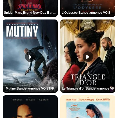
Spider-Man: Brand New Day Bande-annonce VO STFR
L'Odyssée Bande-annonce VO STFR
Mutiny Bande-annonce VO STFR
Le Triangle d'or Bande-annonce VF