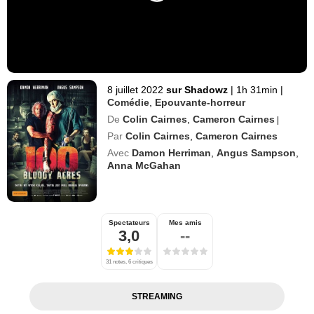
8 juillet 2022
sur Shadowz
|
1h 31min
|
Comédie
,
Epouvante-horreur
De
Colin Cairnes
,
Cameron Cairnes
|
Par
Colin Cairnes
,
Cameron Cairnes
Avec
Damon Herriman
,
Angus Sampson
,
Anna McGahan
Spectateurs
Mes amis
3,0
--
31 notes, 6 critiques
STREAMING