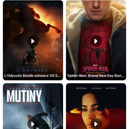
L'Odyssée Bande-annonce VO STFR
Spider-Man: Brand New Day Bande-annonce VO STFR