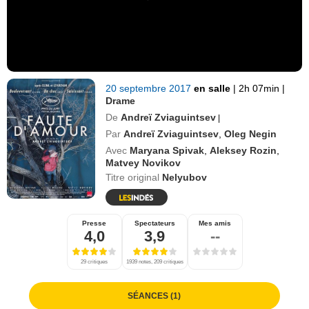
20 septembre 2017
en salle
|
2h 07min
|
Drame
De
Andreï Zviaguintsev
|
Par
Andreï Zviaguintsev
,
Oleg Negin
Avec
Maryana Spivak
,
Aleksey Rozin
,
Matvey Novikov
Titre original
Nelyubov
Presse
Spectateurs
Mes amis
4,0
3,9
--
29 critiques
1939 notes, 209 critiques
SÉANCES (1)