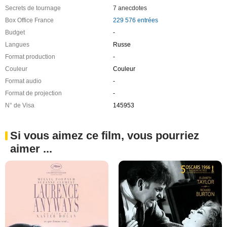
Secrets de tournage
7 anecdotes
Box Office France
229 576 entrées
Budget
-
Langues
Russe
Format production
-
Couleur
Couleur
Format audio
-
Format de projection
-
N° de Visa
145953
Si vous aimez ce film, vous pourriez
aimer ...