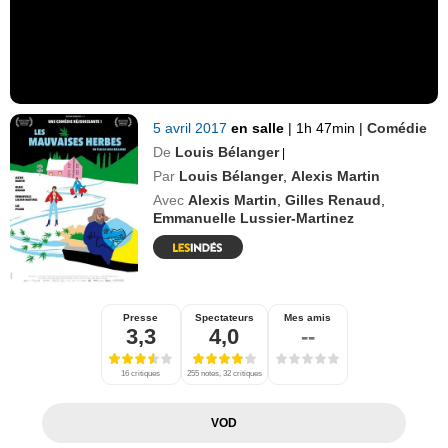
5 avril 2017
en salle
|
1h 47min
|
Comédie
De
Louis Bélanger
|
Par
Louis Bélanger
,
Alexis Martin
Avec
Alexis Martin
,
Gilles Renaud
,
Emmanuelle Lussier-Martinez
Presse
Spectateurs
Mes amis
3,3
4,0
--
16 critiques
255 notes, 32 critiques
VOD