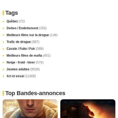
Tags
Québec
(72)
Dettes / Endettement
(182)
Meilleurs films sur la drogue
(138)
Trafic de drogue
(387)
Cavale / Fuite / Fuir
(589)
Meilleurs films de mafia
(451)
Neige - froid - hiver
(576)
Jeunes adultes
(9526)
Art et essai
(11368)
Top Bandes-annonces