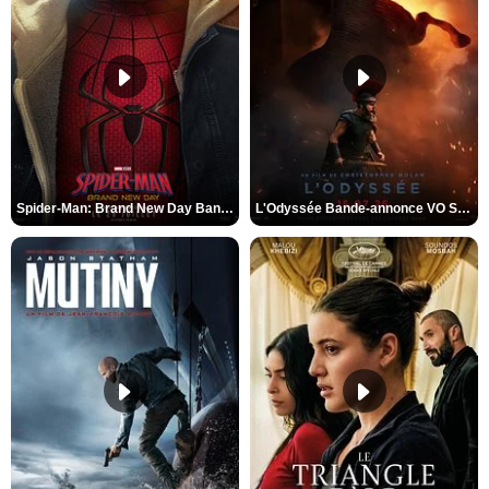
Spider-Man: Brand New Day Bande-annonce VO STFR
L'Odyssée Bande-annonce VO STFR