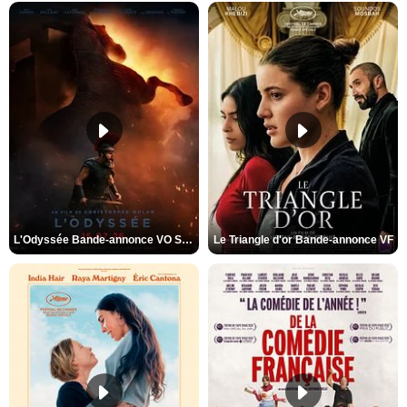
L'Odyssée Bande-annonce VO STFR
Le Triangle d'or Bande-annonce VF