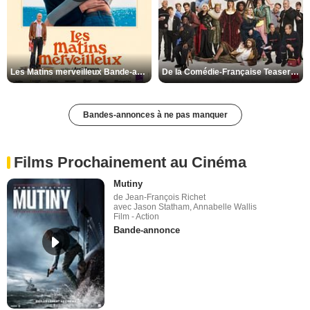
Les Matins merveilleux Bande-annonce VF
De la Comédie-Française Teaser VF
Bandes-annonces à ne pas manquer
Films Prochainement au Cinéma
Mutiny
de Jean-François Richet
avec Jason Statham, Annabelle Wallis
Film - Action
Bande-annonce