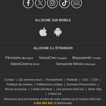
ALLOCINÉ SUR MOBILE
ALLOCINÉ À L'ÉTRANGER
Filmstarts
SensaCine
Beyazperde
Allemagne
Espagne
Turquie
AdoroCinema
Sensacine México
Brésil
Mexique
Contact
|
Qui sommes-nous
|
Recrutement
|
Publicité
|
CGU
|
CGV
|
Politique de cookies
|
Préférences cookies
|
Données Personnelles
|
Revue de presse
|
Charte d'écriture
|
Les services AlloCiné
|
Gérer Utiq
|
©AlloCiné
Retrouvez tous les horaires et infos de votre cinéma sur le numéro AlloCiné :
0 892 892 892
(0,90€/minute)