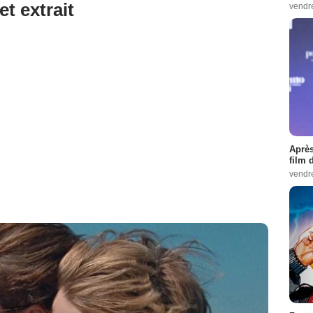
et extrait
vendr
Après
film 
vendr