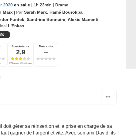
er 2020
en salle
|
1h 23min
|
Drame
h Marx
Par
Sarah Marx
,
Hamé Bourokba
|
ndor Funtek
,
Sandrine Bonnaire
,
Alexis Manenti
ginal
L'Enkas
e
Spectateurs
Mes amis
2,9
--
es
278 notes, 49 critiques
l doit gérer sa réinsertion et la prise en charge de sa
faut gagner de l’argent et vite. Avec son ami David, ils