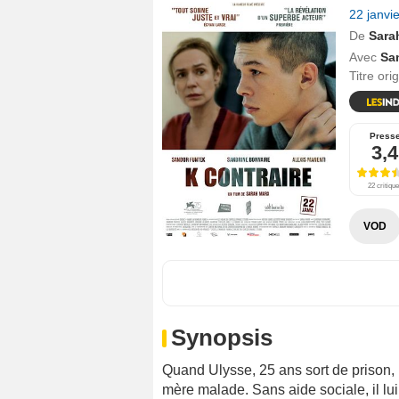
22 janvi
De
Sara
Avec
Sa
Titre ori
Press
3,4
22 critiqu
VOD
Synopsis
Quand Ulysse, 25 ans sort de prison, i
mère malade. Sans aide sociale, il lui 