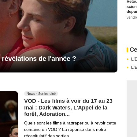
Retou
scien
depui
vendr
Ce
 révélations de l'année ?
L'
L'
News - Sorties ciné
VOD - Les films à voir du 17 au 23
mai : Dark Waters, L'Appel de la
forêt, Adoration...
Quels sont les films à rattraper ou à revoir cette
semaine en VOD ? La réponse dans notre
récapitulatif des sorties.