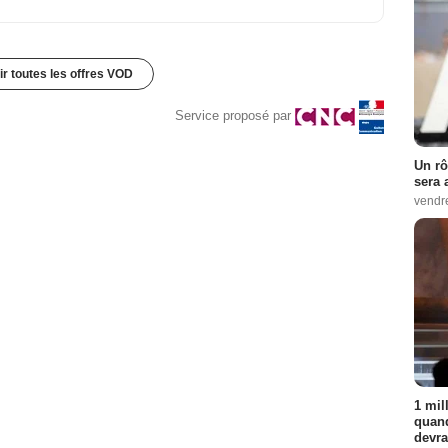
ir toutes les offres VOD
Service proposé par
Un rô
sera 
vendr
1 mil
quand
devra