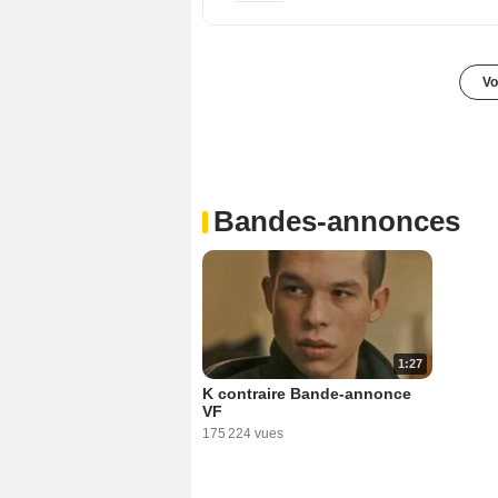
Vo
Bandes-annonces
1:27
K contraire Bande-annonce
VF
175 224 vues