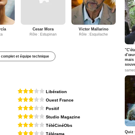
rcía
Cesar Mora
Victor Mallarino
ca
Rôle : Estupinan
Rôle : Esquilache
"C'ét
d'œuv
 complet et équipe technique
mais 
souve
samed
Libération
Ouest France
Positif
Studio Magazine
TéléCinéObs
Quiz 
Télérama