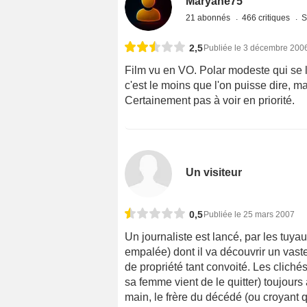
Maryane75
21 abonnés
466 critiques
S
2,5
Publiée le 3 décembre 200
Film vu en VO. Polar modeste qui se l
c'est le moins que l'on puisse dire, 
Certainement pas à voir en priorité.
Un visiteur
0,5
Publiée le 25 mars 2007
Un journaliste est lancé, par les tuya
empalée) dont il va découvrir un vaste
de propriété tant convoité. Les clichés
sa femme vient de le quitter) toujours
main, le frère du décédé (ou croyant que