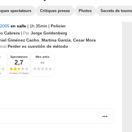
iques spectateurs
Critiques presse
Photos
Secrets de tourn
t 2005
en salle
|
1h 35min
|
Policier
io Cabrera
Par
Jorge Goldenberg
|
niel Giménez Cacho
,
Martina García
,
Cesar Mora
ginal
Perder es cuestión de método
e
Spectateurs
Mes amis
2,7
--
es
14 notes, 5 critiques