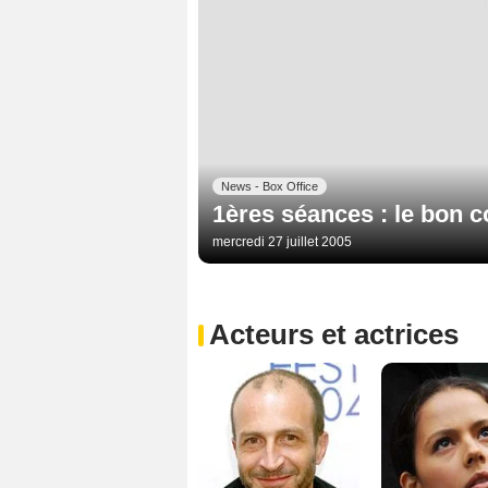
News - Box Office
1ères séances : le bon co
mercredi 27 juillet 2005
Acteurs et actrices