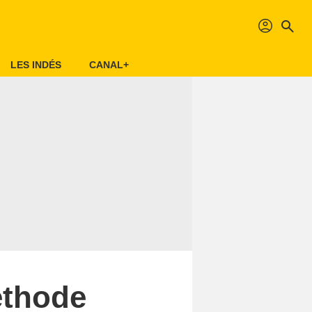
profil
search
LES INDÉS
CANAL+
éthode