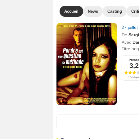
Accueil
News
Casting
Crit
27 juille
De
Serg
Avec
Da
Titre ori
Press
3,2
17 critiqu