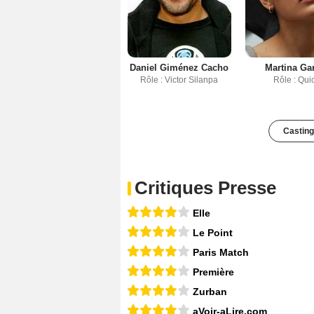
Daniel Giménez Cacho
Martina Ga
Rôle : Victor Silanpa
Rôle : Qui
Casting
Critiques Presse
Elle
Le Point
Paris Match
Première
Zurban
aVoir-aLire.com