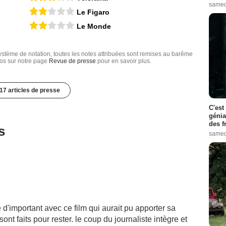
samed
Le Figaro
Le Monde
tème de notation, toutes les notes attribuées sont remises au barême
nfos sur notre page
Revue de presse
pour en savoir plus.
17 articles de presse
C'est
génia
des f
s
samed
d'important avec ce film qui aurait pu apporter sa
sont faits pour rester. le coup du journaliste intègre et