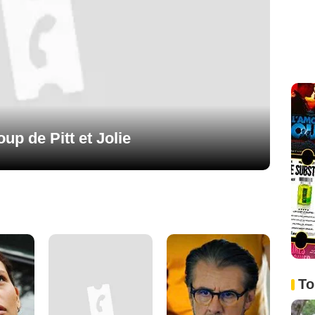
up de Pitt et Jolie
To