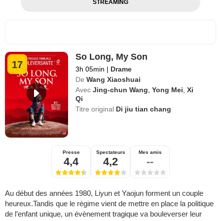
STREAMING
So Long, My Son
17
3h 05min
|
Drame
De
Wang Xiaoshuai
Avec
Jing-chun Wang
,
Yong Mei
,
Xi
Qi
Titre original
Di jiu tian chang
Presse
Spectateurs
Mes amis
4,4
4,2
--
Au début des années 1980, Liyun et Yaojun forment un couple
heureux.Tandis que le régime vient de mettre en place la politique
de l’enfant unique, un évènement tragique va bouleverser leur