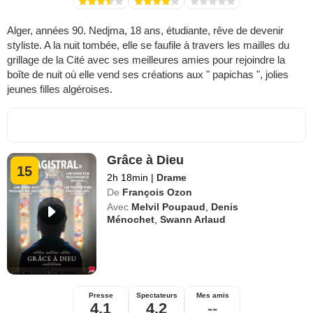
Alger, années 90. Nedjma, 18 ans, étudiante, rêve de devenir
styliste. A la nuit tombée, elle se faufile à travers les mailles du
grillage de la Cité avec ses meilleures amies pour rejoindre la
boîte de nuit où elle vend ses créations aux " papichas ", jolies
jeunes filles algéroises.
Grâce à Dieu
15
2h 18min
|
Drame
De
François Ozon
Avec
Melvil Poupaud
,
Denis
Ménochet
,
Swann Arlaud
Presse
Spectateurs
Mes amis
4,1
4,2
--