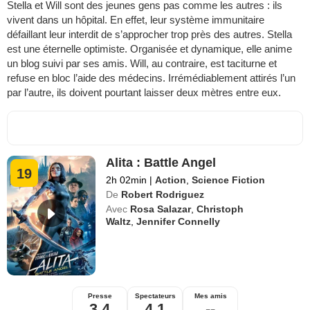
Stella et Will sont des jeunes gens pas comme les autres : ils
vivent dans un hôpital. En effet, leur système immunitaire
défaillant leur interdit de s’approcher trop près des autres. Stella
est une éternelle optimiste. Organisée et dynamique, elle anime
un blog suivi par ses amis. Will, au contraire, est taciturne et
refuse en bloc l’aide des médecins. Irrémédiablement attirés l’un
par l’autre, ils doivent pourtant laisser deux mètres entre eux.
Alita : Battle Angel
19
2h 02min
|
Action
,
Science Fiction
De
Robert Rodriguez
Avec
Rosa Salazar
,
Christoph
Waltz
,
Jennifer Connelly
Presse
Spectateurs
Mes amis
3,4
4,1
--