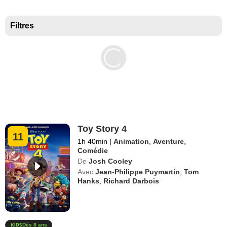
Meilleurs documentaires selon la presse
Filtres
Toy Story 4
11
1h 40min
|
Animation
,
Aventure
,
Comédie
De
Josh Cooley
Avec
Jean-Philippe Puymartin
,
Tom
Hanks
,
Richard Darbois
Dès 8 ans