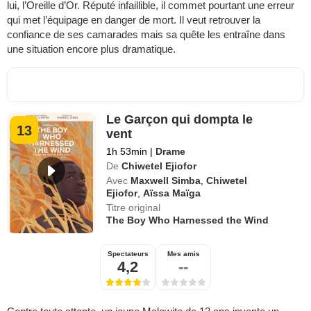
lui, l’Oreille d’Or. Réputé infaillible, il commet pourtant une erreur
qui met l’équipage en danger de mort. Il veut retrouver la
confiance de ses camarades mais sa quête les entraîne dans
une situation encore plus dramatique.
Le Garçon qui dompta le
13
vent
1h 53min
|
Drame
De
Chiwetel Ejiofor
Avec
Maxwell Simba
,
Chiwetel
Ejiofor
,
Aïssa Maïga
Titre original
The Boy Who Harnessed the Wind
Spectateurs
Mes amis
4,2
--