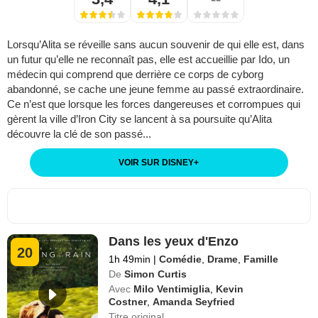
Lorsqu’Alita se réveille sans aucun souvenir de qui elle est, dans
un futur qu’elle ne reconnaît pas, elle est accueillie par Ido, un
médecin qui comprend que derrière ce corps de cyborg
abandonné, se cache une jeune femme au passé extraordinaire.
Ce n’est que lorsque les forces dangereuses et corrompues qui
gèrent la ville d’Iron City se lancent à sa poursuite qu’Alita
découvre la clé de son passé...
VOIR SUR DISNEY
+
Dans les yeux d'Enzo
20
1h 49min
|
Comédie
,
Drame
,
Famille
De
Simon Curtis
Avec
Milo Ventimiglia
,
Kevin
Costner
,
Amanda Seyfried
Titre original