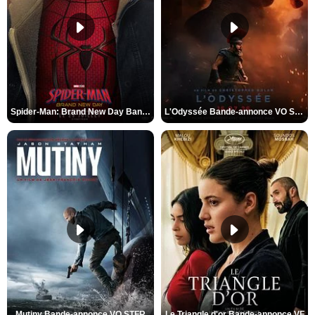
Spider-Man: Brand New Day Bande-annonce VO STFR
L'Odyssée Bande-annonce VO STFR
Mutiny Bande-annonce VO STFR
Le Triangle d'or Bande-annonce VF