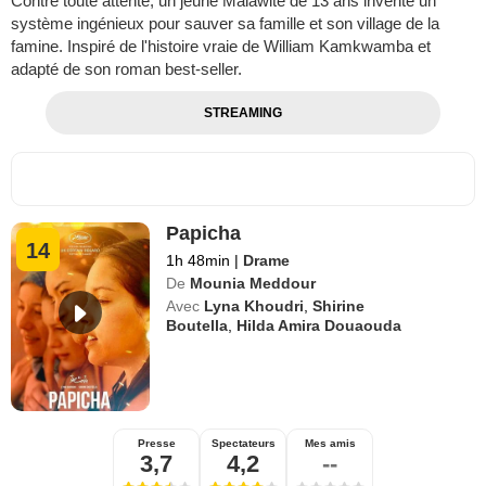
Contre toute attente, un jeune Malawite de 13 ans invente un
système ingénieux pour sauver sa famille et son village de la
famine. Inspiré de l'histoire vraie de William Kamkwamba et
adapté de son roman best-seller.
STREAMING
Papicha
14
1h 48min
|
Drame
De
Mounia Meddour
Avec
Lyna Khoudri
,
Shirine
Boutella
,
Hilda Amira Douaouda
Presse
Spectateurs
Mes amis
3,7
4,2
--