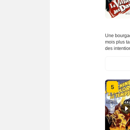
Une bourgad
mois plus t
des intentio
5