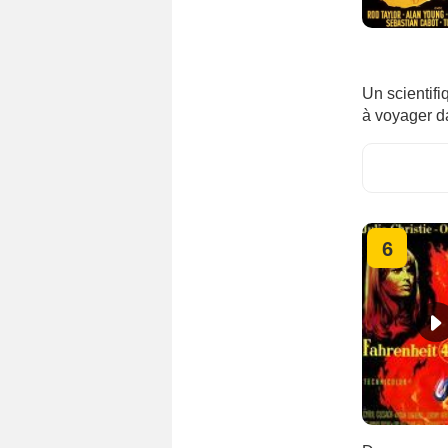
Un scientifi
à voyager da
6