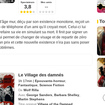
Spectateurs
Mes amis
3,8
--
To
âge mur, déçu par son existence monotone, reçoit un
 de téléphone d'un ami qu'il croyait mort. Celui-ci lui
efaire sa vie en simulant sa mort. Il finit par signer un
lui permet de changer de visage et de repartir de zéro
un prix et cette nouvelle existence n'ira pas sans poser
roblèmes.
Le Village des damnés
1h 17min
|
Epouvante-horreur
,
Fantastique
,
Science Fiction
De
Wolf Rilla
Avec
George Sanders
,
Barbara Shelley
,
Martin Stephens
Titre original
Village of the Damned