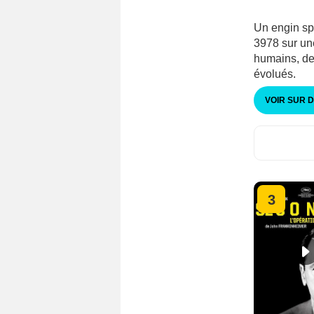
Un engin sp
3978 sur un
humains, dev
évolués.
VOIR SUR 
3