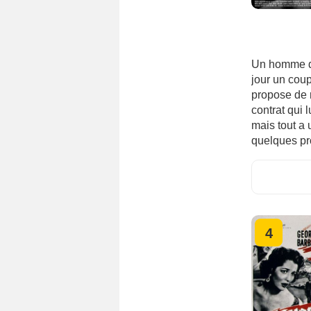
Un homme d'
jour un coup
propose de r
contrat qui 
mais tout a 
quelques p
4