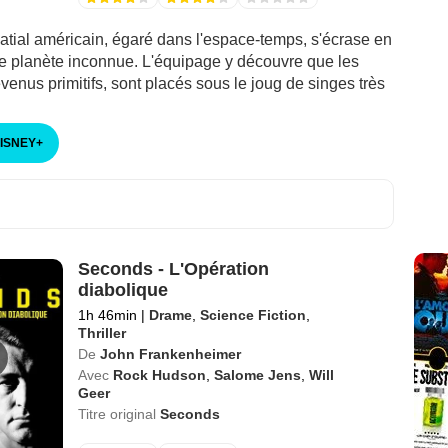
atial américain, égaré dans l'espace-temps, s'écrase en
e planète inconnue. L'équipage y découvre que les
enus primitifs, sont placés sous le joug de singes très
DISNEY
+
Seconds - L'Opération
diabolique
1h 46min
|
Drame
,
Science Fiction
,
Thriller
De
John Frankenheimer
Avec
Rock Hudson
,
Salome Jens
,
Will
Geer
Titre original
Seconds