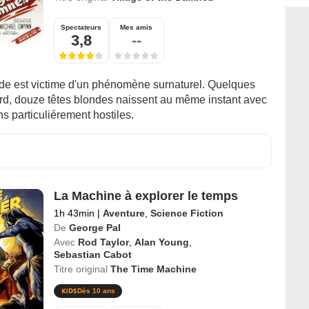
Spectateurs
Mes amis
3,8
--
e est victime d'un phénomène surnaturel. Quelques
ard, douze têtes blondes naissent au même instant avec
ns particuliérement hostiles.
La Machine à explorer le temps
1h 43min
|
Aventure
,
Science Fiction
De
George Pal
Avec
Rod Taylor
,
Alan Young
,
Sebastian Cabot
Titre original
The Time Machine
Dès 10 ans