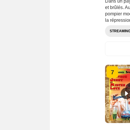
Dans un pay
et brûlés. A
pompier mod
la répressio
STREAMIN
7