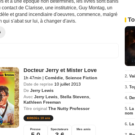
s et à une époque non déterminés, les livres sont banis
u contact de Clarisse, une institutrice, Guy Montag, un
èle et grand incendiaire d'oeuvres, commence, malgré
To
n qui s'abat sur lui, à changer d'avis.
G
Docteur Jerry et Mister Love
2.
Va
1h 47min
|
Comédie
,
Science Fiction
Date de reprise
10 juillet 2013
3.
To
De
Jerry Lewis
Avec
Jerry Lewis
,
Stella Stevens
,
4.
De
Kathleen Freeman
Titre original
The Nutty Professor
5.
La 
nom
Dès 10 ans
6.
La 
Presse
Spectateurs
Mes amis
5,0
3,6
--
7.
Ba