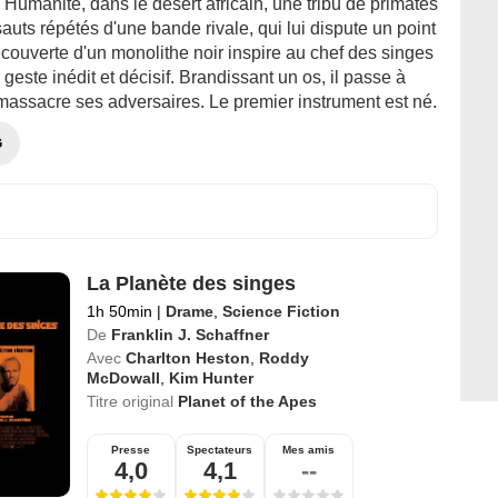
l'Humanité, dans le désert africain, une tribu de primates
sauts répétés d'une bande rivale, qui lui dispute un point
couverte d'un monolithe noir inspire au chef des singes
geste inédit et décisif. Brandissant un os, il passe à
 massacre ses adversaires. Le premier instrument est né.
G
La Planète des singes
1h 50min
|
Drame
,
Science Fiction
De
Franklin J. Schaffner
Avec
Charlton Heston
,
Roddy
McDowall
,
Kim Hunter
Titre original
Planet of the Apes
Presse
Spectateurs
Mes amis
4,0
4,1
--