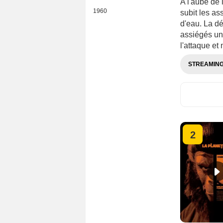
A l'aube de 
1960
subit les as
d'eau. La dé
assiégés un 
l'attaque et
STREAMIN
2