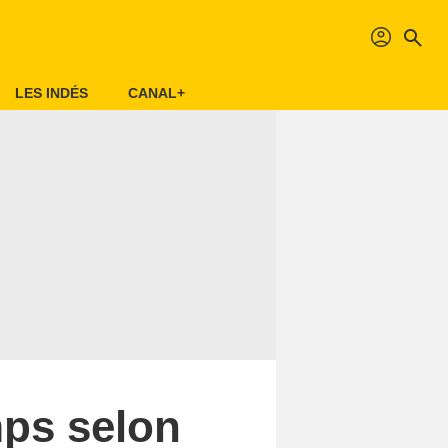
profil
search
LES INDÉS
CANAL+
mps selon