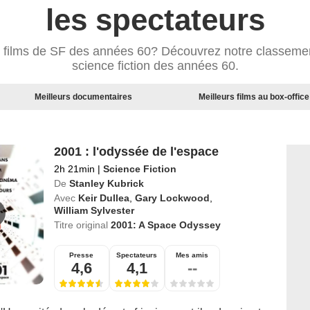
les spectateurs
s films de SF des années 60? Découvrez notre classemen
science fiction des années 60.
Meilleurs documentaires
Meilleurs films au box-office
2001 : l'odyssée de l'espace
2h 21min
|
Science Fiction
De
Stanley Kubrick
Avec
Keir Dullea
,
Gary Lockwood
,
William Sylvester
Titre original
2001: A Space Odyssey
Presse
Spectateurs
Mes amis
4,6
4,1
--