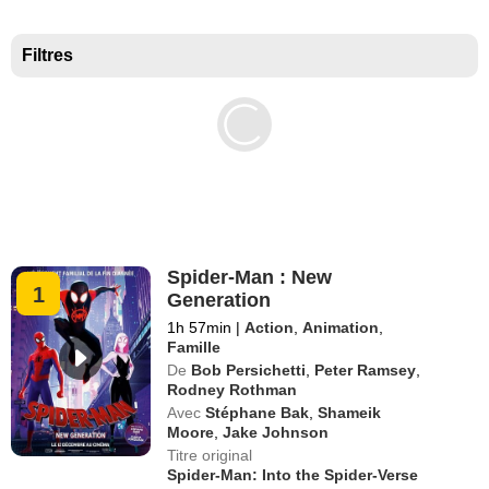
Meilleurs documentaires selon la presse
Filtres
Spider-Man : New
1
Generation
1h 57min
|
Action
,
Animation
,
Famille
De
Bob Persichetti
,
Peter Ramsey
,
Rodney Rothman
Avec
Stéphane Bak
,
Shameik
Moore
,
Jake Johnson
Titre original
Spider-Man: Into the Spider-Verse