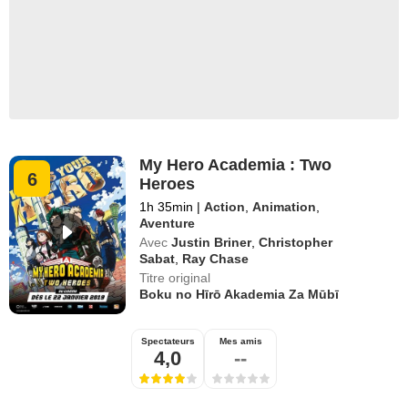
My Hero Academia : Two
6
Heroes
1h 35min
|
Action
,
Animation
,
Aventure
Avec
Justin Briner
,
Christopher
Sabat
,
Ray Chase
Titre original
Boku no Hīrō Akademia Za Mūbī
Spectateurs
Mes amis
4,0
--