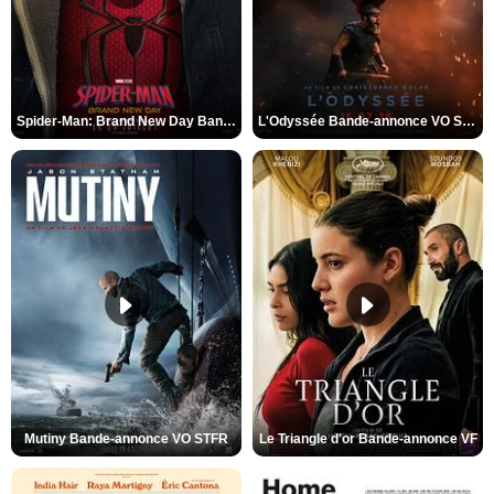
Spider-Man: Brand New Day Bande-annonce VO STFR
L'Odyssée Bande-annonce VO STFR
Mutiny Bande-annonce VO STFR
Le Triangle d'or Bande-annonce VF