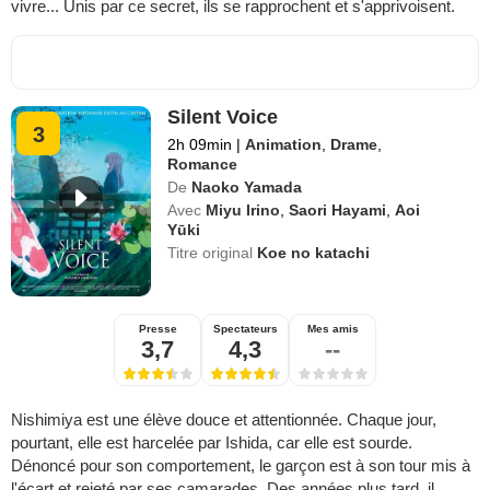
vivre... Unis par ce secret, ils se rapprochent et s'apprivoisent.
Silent Voice
3
2h 09min
|
Animation
,
Drame
,
Romance
De
Naoko Yamada
Avec
Miyu Irino
,
Saori Hayami
,
Aoi
Yūki
Titre original
Koe no katachi
Presse
Spectateurs
Mes amis
3,7
4,3
--
Nishimiya est une élève douce et attentionnée. Chaque jour,
pourtant, elle est harcelée par Ishida, car elle est sourde.
Dénoncé pour son comportement, le garçon est à son tour mis à
l'écart et rejeté par ses camarades. Des années plus tard, il