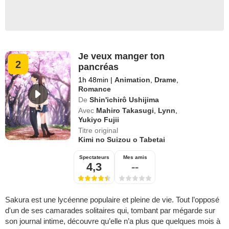
Je veux manger ton
2
pancréas
1h 48min
|
Animation
,
Drame
,
Romance
De
Shin'ichirô Ushijima
Avec
Mahiro Takasugi
,
Lynn
,
Yukiyo Fujii
Titre original
Kimi no Suizou o Tabetai
Spectateurs
Mes amis
4,3
--
Sakura est une lycéenne populaire et pleine de vie. Tout l’opposé
d'un de ses camarades solitaires qui, tombant par mégarde sur
son journal intime, découvre qu’elle n’a plus que quelques mois à