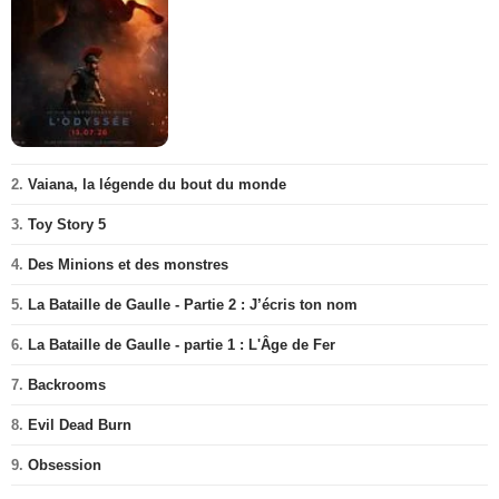
2.
Vaiana, la légende du bout du monde
3.
Toy Story 5
4.
Des Minions et des monstres
5.
La Bataille de Gaulle - Partie 2 : J’écris ton nom
6.
La Bataille de Gaulle - partie 1 : L'Âge de Fer
7.
Backrooms
8.
Evil Dead Burn
9.
Obsession