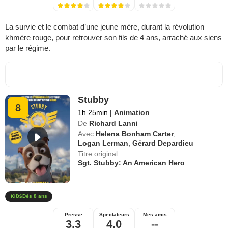
La survie et le combat d’une jeune mère, durant la révolution
khmère rouge, pour retrouver son fils de 4 ans, arraché aux siens
par le régime.
Stubby
8
1h 25min
|
Animation
De
Richard Lanni
Avec
Helena Bonham Carter
,
Logan Lerman
,
Gérard Depardieu
Titre original
Sgt. Stubby: An American Hero
Dès 8 ans
Presse
Spectateurs
Mes amis
3,3
4,0
--