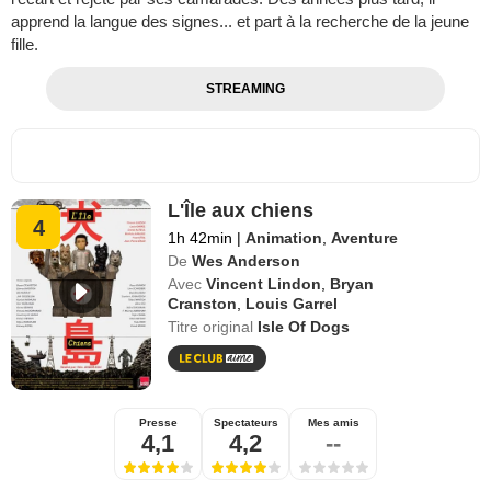
apprend la langue des signes... et part à la recherche de la jeune
fille.
STREAMING
L'Île aux chiens
4
1h 42min
|
Animation
,
Aventure
De
Wes Anderson
Avec
Vincent Lindon
,
Bryan
Cranston
,
Louis Garrel
Titre original
Isle Of Dogs
Presse
Spectateurs
Mes amis
4,1
4,2
--