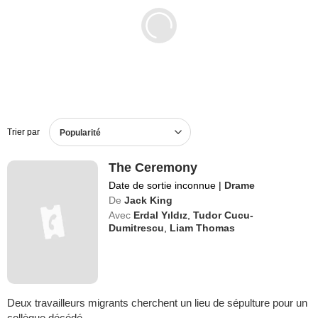
Films en DVD
BO de films
Trier par
Popularité
The Ceremony
Date de sortie inconnue
|
Drame
De
Jack King
Avec
Erdal Yıldız
,
Tudor Cucu-
Dumitrescu
,
Liam Thomas
Deux travailleurs migrants cherchent un lieu de sépulture pour un
collègue décédé.