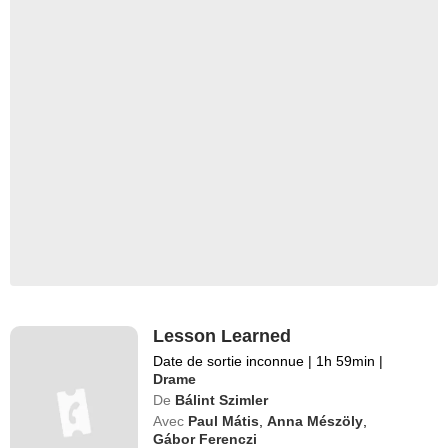
Lesson Learned
Date de sortie inconnue
|
1h 59min
|
Drame
De
Bálint Szimler
Avec
Paul Mátis
,
Anna Mészöly
,
Gábor Ferenczi