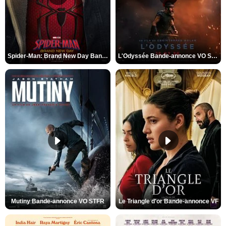
Spider-Man: Brand New Day Bande-annonce VO STFR
L'Odyssée Bande-annonce VO STFR
Mutiny Bande-annonce VO STFR
Le Triangle d'or Bande-annonce VF