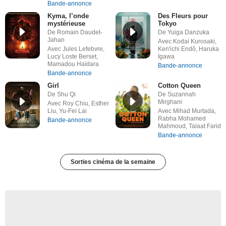
Bande-annonce
Kyma, l’onde
Des Fleurs pour
mystérieuse
Tokyo
De Romain Daudet-
De Yuiga Danzuka
Jahan
Avec Kodai Kurosaki,
Avec Jules Lefebvre,
Ken'ichi Endô, Haruka
Lucy Loste Berset,
Igawa
Mamadou Haïdara
Bande-annonce
Bande-annonce
Girl
Cotton Queen
De Shu Qi
De Suzannah
Mirghani
Avec Roy Chiu, Esther
Liu, Yu-Fei Lai
Avec Mihad Murtada,
Rabha Mohamed
Bande-annonce
Mahmoud, Talaat Farid
Bande-annonce
Sorties cinéma de la semaine