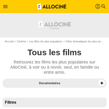
profil
menu
search
Accueil
Cinéma
Les films les plus populaires
Films dramatiques les plus populaires
Tous les films
Retrouvez les films les plus populaires sur
AlloCiné, à voir ou à revoir, seul, en famille ou
entre amis.
Documentaires
Films sur Prime Video
Films en VOD
Filtres