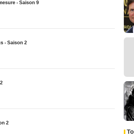
 mesure - Saison 9
gs - Saison 2
 2
on 2
To