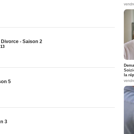
vendr
o Divorce - Saison 2
-
13
Demai
Soizi
la ré
vendr
son 5
on 3