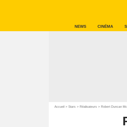
NEWS
CINÉMA
S
Accueil
Stars
Réalisateurs
Robert Duncan McN