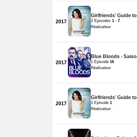
Girlfriends’ Guide t
2 Episodes
1
-
7
2017
Réalisateur
Blue Bloods - Saiso
1 Episode
16
2017
Réalisateur
Girlfriends’ Guide t
1 Episode
1
2017
Réalisateur