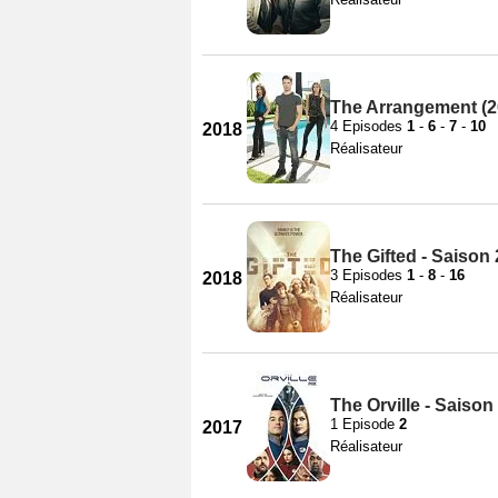
The Arrangement (20
4 Episodes
1
-
6
-
7
-
10
2018
Réalisateur
The Gifted - Saison 
3 Episodes
1
-
8
-
16
2018
Réalisateur
The Orville - Saison
1 Episode
2
2017
Réalisateur