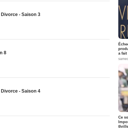
o Divorce - Saison 3
Échec
produ
n 8
a fai
samed
o Divorce - Saison 4
Ce so
Impos
thrill