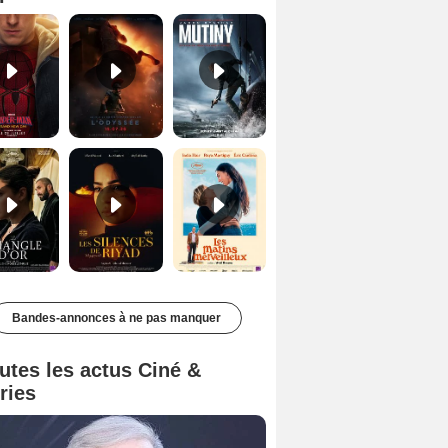
Le Triangle d'or Bande-annonce VF
Les Silences de Riyad Bande-annonce VO STFR
Les Matins merveilleux Bande-annonce VF
Bandes-annonces à ne pas manquer
utes les actus Ciné &
ries