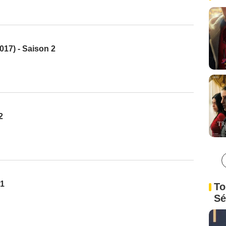
17) - Saison 2
2
 1
To
Sé