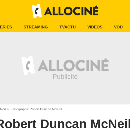
ÉRIES
STREAMING
TVACTU
VIDÉOS
VOD
eill
Filmographie Robert Duncan McNeill
Robert Duncan McNeil