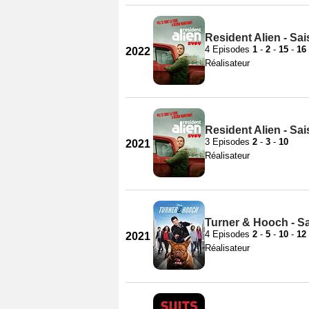
Resident Alien - Sa
4 Episodes
1
-
2
-
15
-
16
2022
Réalisateur
Resident Alien - Sa
3 Episodes
2
-
3
-
10
2021
Réalisateur
Turner & Hooch - S
4 Episodes
2
-
5
-
10
-
12
2021
Réalisateur