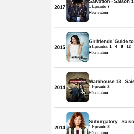
Salvation - Saison 1
1 Episode
7
2017
Réalisateur
Girlfriends’ Guide t
5 Episodes
1
-
4
-
9
-
12
2015
Réalisateur
Warehouse 13 - Sai
1 Episode
2
2014
Réalisateur
Suburgatory - Sais
1 Episode
8
2014
Réalisateur