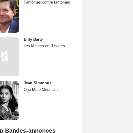
Fantômes contre fantômes
Billy Barty
Les Maitres de l'Univers
Jean Simmons
One More Mountain
p Bandes-annonces
Spider-Man: Brand New Day Bande-annonce VO STFR
L'Odyssée Bande-annonce VO STFR
Mutiny Bande-annonce VO STFR