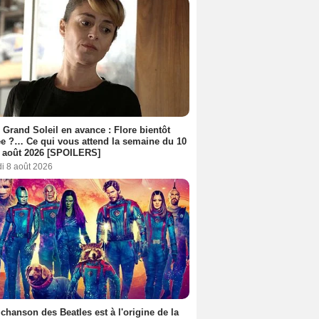
 Grand Soleil en avance : Flore bientôt
ée ?… Ce qui vous attend la semaine du 10
 août 2026 [SPOILERS]
i 8 août 2026
y Robson
Victor Fleming
Una Merkel
4 films
3 films
3 films
 chanson des Beatles est à l'origine de la