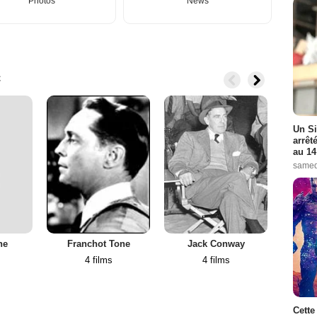
Photos
News
c
Un Si
arrêt
au 14
samed
ne
Franchot Tone
Jack Conway
Ma
4 films
4 films
Cette