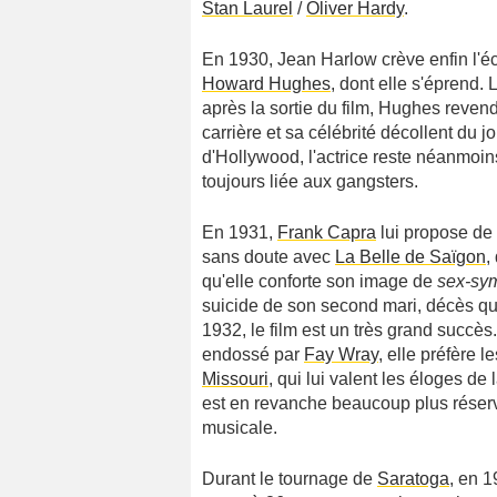
Stan Laurel
/
Oliver Hardy
.
En 1930, Jean Harlow crève enfin l'
Howard Hughes
, dont elle s'éprend. 
après la sortie du film, Hughes revend
carrière et sa célébrité décollent du 
d'Hollywood, l'actrice reste néanmoi
toujours liée aux gangsters.
En 1931,
Frank Capra
lui propose de 
sans doute avec
La Belle de Saïgon
,
qu'elle conforte son image de
sex-sy
suicide de son second mari, décès qui
1932, le film est un très grand succès
endossé par
Fay Wray
, elle préfère 
Missouri
, qui lui valent les éloges de l
est en revanche beaucoup plus réservé
musicale.
Durant le tournage de
Saratoga
, en 