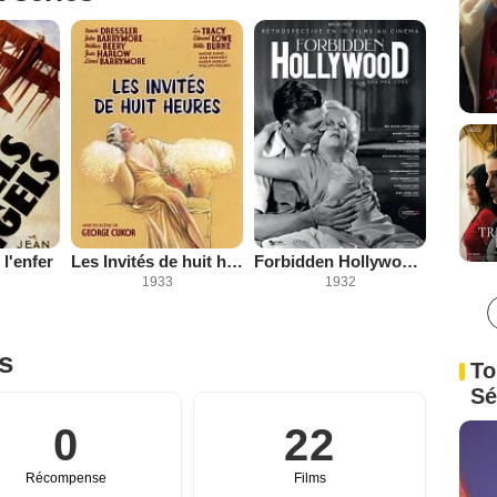
l'enfer
Les Invités de huit heures
Forbidden Hollywood : Red-Headed Woman
1933
1932
es
To
Sé
0
22
Récompense
Films