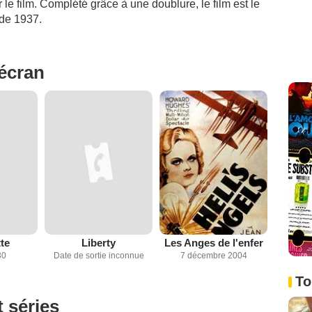
le film. Complété grâce à une doublure, le film est le
de 1937.
'écran
te
Liberty
Les Anges de l'enfer
30
Date de sortie inconnue
7 décembre 2004
To
t séries