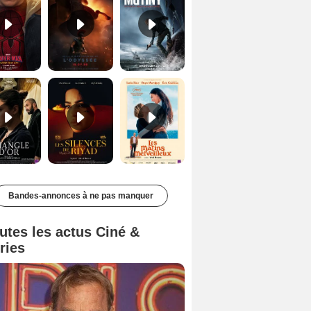
Le Triangle d'or Bande-annonce VF
Les Silences de Riyad Bande-annonce VO STFR
Les Matins merveilleux Bande-annonce VF
Bandes-annonces à ne pas manquer
utes les actus Ciné &
ries