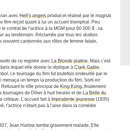
écran avec
Hell's angels
produit et réalisé par le magnat
Le film reçoit quant à lui un accueil triomphal. Peu
 le contrat de l'actrice à la MGM pour 60 000 $ : sa
jour au lendemain. Réclamée par tous les studios
ns souvent cantonnée aux rôles de femme fatale,
sortir de ce registre avec
La Blonde platine
. Mais c'est
 dans lequel elle donne la réplique à
Clark Gable
,
mbol
. Le tournage du film fut toutefois endeuillé par le
 menaça un temps la production du film. Sorti en
. Refusant le rôle principal de
King Kong
, finalement
les tournages de
Dîner à huit heures
et de
La Belle du
a critique. L'accueil fait à
Imprudente jeunesse
(1935)
, l'actrice n'étant pas à l'aise dans la comédie
1937, Jean Harlow tombe gravement malade. Elle