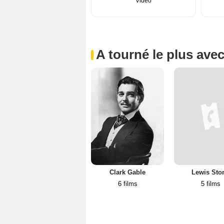
Vidéo
A tourné le plus ave
Clark Gable
Lewis Sto
6 films
5 films