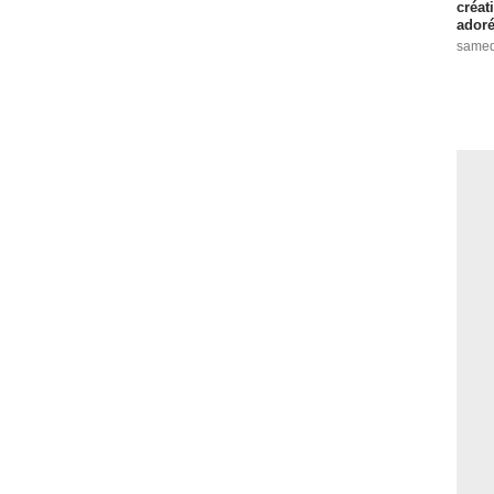
créat
adoré
samed