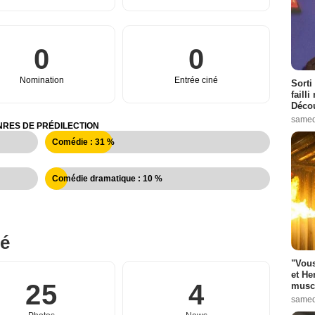
0
0
Nomination
Entrée ciné
Sorti
failli
Décou
samed
RES DE PRÉDILECTION
Comédie : 31 %
Comédie dramatique : 10 %
né
"Vous
et He
25
4
muscl
samed