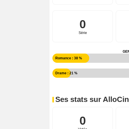
0
Série
GEN
Romance : 38 %
Drame : 21 %
Ses stats sur AlloCi
0