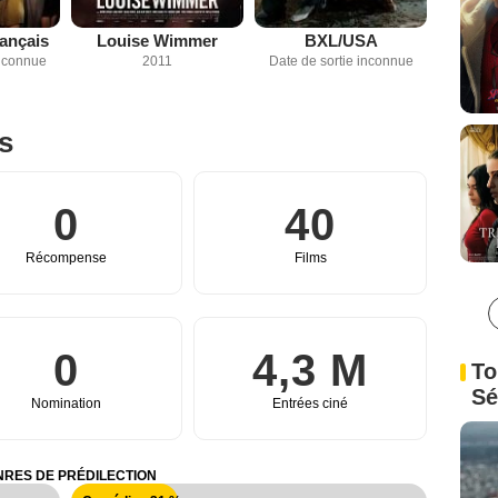
rançais
Louise Wimmer
BXL/USA
inconnue
2011
Date de sortie inconnue
es
0
40
Récompense
Films
0
4,3 M
To
Sé
Nomination
Entrées ciné
RES DE PRÉDILECTION