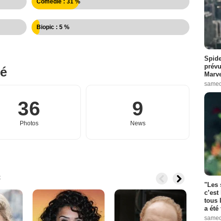
Comédie : 31 %
Biopic : 5 %
Spide
prévu
né
Marve
samed
36
9
Photos
News
c
"Les 
c’est
tous 
a été 
samed