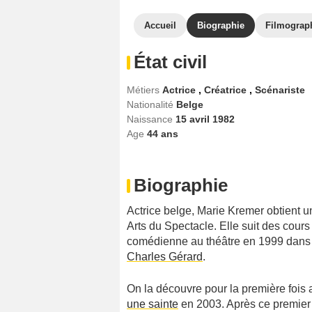
Accueil
Biographie
Filmograp
État civil
Métiers
Actrice
,
Créatrice
,
Scénariste
Nationalité
Belge
Naissance
15 avril 1982
Age
44
ans
Biographie
Actrice belge, Marie Kremer obtient un
Arts du Spectacle. Elle suit des cour
comédienne au théâtre en 1999 dan
Charles Gérard
.
On la découvre pour la première fois
une sainte
en 2003. Après ce premier e