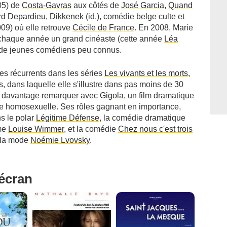
05) de
Costa-Gavras
aux côtés de
José Garcia
,
Quand
rd Depardieu
,
Dikkenek
(id.), comédie belge culte et
09) où elle retrouve
Cécile de France
. En 2008, Marie
 chaque année un grand cinéaste (cette année
Léa
c de jeunes comédiens peu connus.
ôles récurrents dans les séries
Les vivants et les morts
,
s
, dans laquelle elle s'illustre dans pas moins de 30
re davantage remarquer avec
Gigola
, un film dramatique
ne homosexuelle. Ses rôles gagnant en importance,
s le polar
Légitime Défense
, la comédie dramatique
ame
Louise Wimmer
, et la comédie
Chez nous c'est trois
à la mode
Noémie Lvovsky
.
'écran