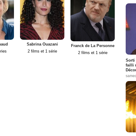
naud
Sabrina Ouazani
Da
Franck de La Personne
ries
2 films et 1 série
2 films et 1 série
Sorti
failli
Décou
samed