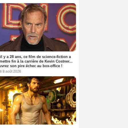
vid Salles
Cécile de France
Philippe Carrèse
2 films
2 films
2 films
 il y a 28 ans, ce film de science-fiction a
 mettre fin à la carrière de Kevin Costner...
vrez son pire échec au box-office !
i 8 août 2026