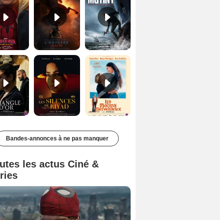
Le Triangle d'or Bande-annonce VF
Les Silences de Riyad Bande-annonce VO STFR
Les Matins merveilleux Bande-annonce VF
Bandes-annonces à ne pas manquer
utes les actus Ciné &
ries