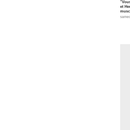
"Vous
et He
muscl
samed