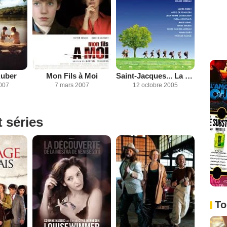
Auber
Mon Fils à Moi
Saint-Jacques... La Mecque
2007
7 mars 2007
12 octobre 2005
t séries
To