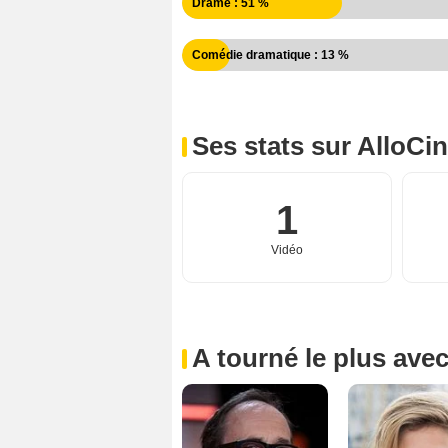
Drame : 51 %
Comédie dramatique : 13 %
Ses stats sur AlloCi
1
Vidéo
A tourné le plus ave