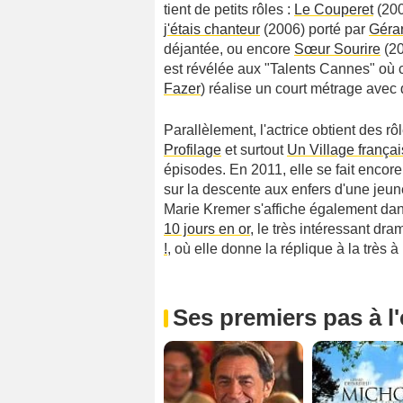
tient de petits rôles :
Le Couperet
(20
j'étais chanteur
(2006) porté par
Géra
déjantée, ou encore
Sœur Sourire
(20
est révélée aux "Talents Cannes" où
Fazer
) réalise un court métrage ave
Parallèlement, l'actrice obtient des r
Profilage
et surtout
Un Village françai
épisodes. En 2011, elle se fait enco
sur la descente aux enfers d'une jeu
Marie Kremer s'affiche également dan
10 jours en or
, le très intéressant dr
!
, où elle donne la réplique à la très 
Ses premiers pas à l