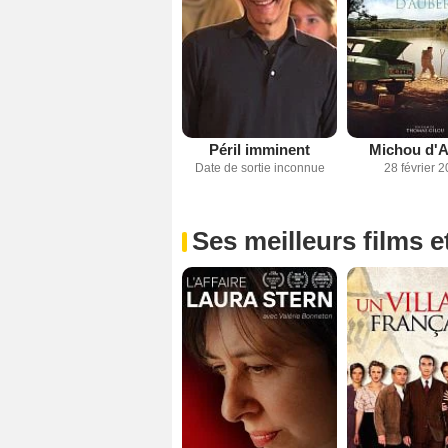
Péril imminent
Michou d'
Date de sortie inconnue
28 février 
Ses meilleurs films e