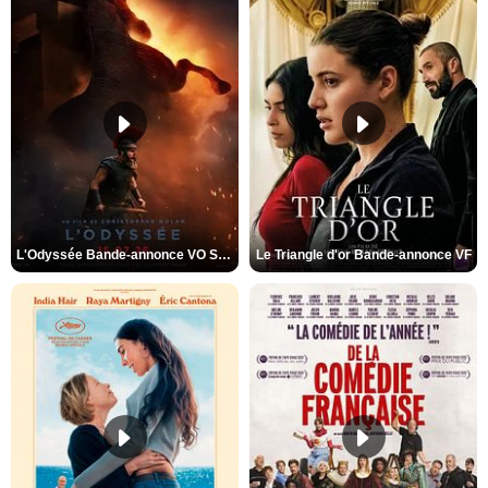
L'Odyssée Bande-annonce VO STFR
Le Triangle d'or Bande-annonce VF