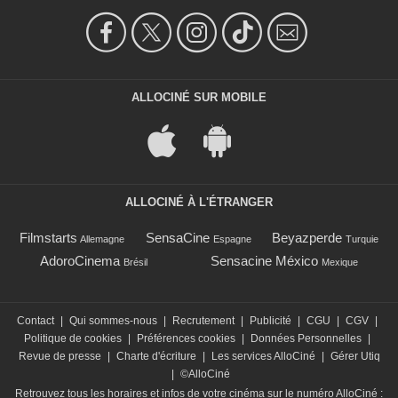
ALLOCINÉ SUR MOBILE
ALLOCINÉ À L'ÉTRANGER
Filmstarts
SensaCine
Beyazperde
Allemagne
Espagne
Turquie
AdoroCinema
Sensacine México
Brésil
Mexique
Contact
|
Qui sommes-nous
|
Recrutement
|
Publicité
|
CGU
|
CGV
|
Politique de cookies
|
Préférences cookies
|
Données Personnelles
|
Revue de presse
|
Charte d'écriture
|
Les services AlloCiné
|
Gérer Utiq
|
©AlloCiné
Retrouvez tous les horaires et infos de votre cinéma sur le numéro AlloCiné :