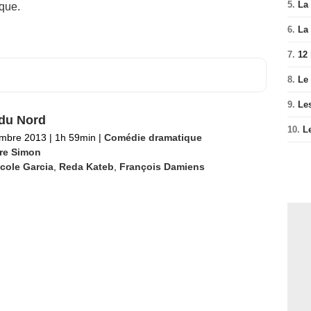
5.
La 
rque.
6.
La 
7.
12
8.
Le
9.
Le
du Nord
10.
L
embre 2013
|
1h 59min
|
Comédie dramatique
ire Simon
cole Garcia
,
Reda Kateb
,
François Damiens