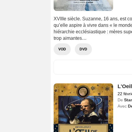
XVIIIe siècle. Suzanne, 16 ans, est con
qu’elle aspire à vivre dans « le monde 
hiérarchie ecclésiastique : mères supé
trop aimantes…
VOD
DVD
L'Oei
22 févr
De
Sta
Avec
D