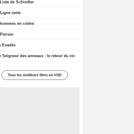
Liste de Schindler
Ligne verte
 hommes en colère
 Parrain
s Evadés
e Seigneur des anneaux : le retour du roi
Tous les meilleurs films en VOD