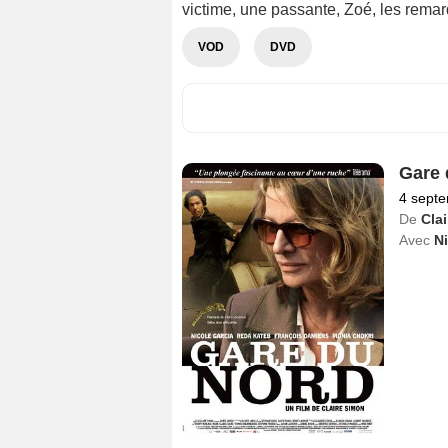
victime, une passante, Zoé, les rema
VOD
DVD
Gare 
4 sept
De
Cla
Avec
Ni