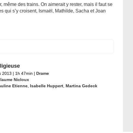
r, même des trains. On aimerait y rester, mais il faut se
s qui s’y croisent, Ismaël, Mathilde, Sacha et Joan
ligieuse
s 2013
|
1h 47min
|
Drame
llaume Nicloux
uline Etienne
,
Isabelle Huppert
,
Martina Gedeck