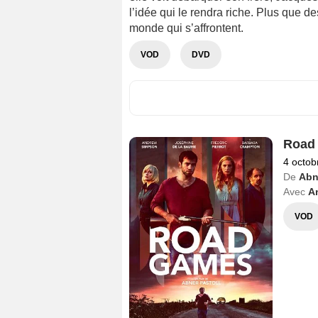
l’idée qui le rendra riche. Plus que de
monde qui s’affrontent.
VOD
DVD
Road
4 octob
De
Abn
Avec
A
VOD