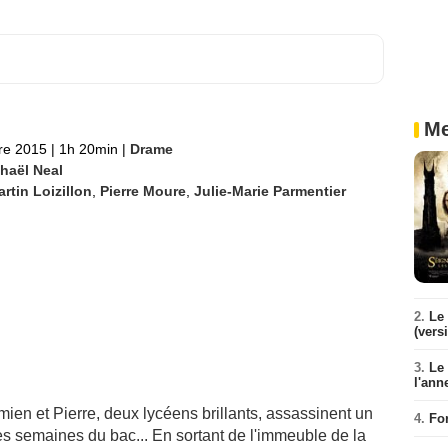
Me
re 2015
|
1h 20min
|
Drame
haël Neal
rtin Loizillon
,
Pierre Moure
,
Julie-Marie Parmentier
2.
Le 
(vers
3.
Le
l'ann
en et Pierre, deux lycéens brillants, assassinent un
4.
Fo
s semaines du bac... En sortant de l'immeuble de la