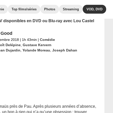
hie
Top films/séries
Photos
Streaming
VOD, DVD
 TV disponibles en DVD ou Blu-ray avec Lou Castel
l Good
tembre 2018
|
1h 43min
|
Comédie
oît Delépine
,
Gustave Kervern
ean Dujardin
,
Yolande Moreau
,
Joseph Dahan
üs près de Pau. Après plusieurs années d’absence,
, un bon à rien qui n’a qu’une obsession : trouver