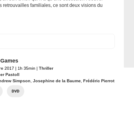
s retrouvailles familiales, ce sont deux visions du
 Games
re 2017
|
1h 35min
|
Thriller
er Pastoll
ndrew Simpson
,
Josephine de la Baume
,
Frédéric Pierrot
DVD