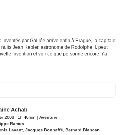
inventés par Galilée arrive enfin à Prague, la capitale
nuits Jean Kepler, astronome de Rodolphe II, peut
nouvelle invention et voir ce que personne encore n’a
aine Achab
ier 2008
|
1h 40min
|
Aventure
lippe Ramos
enis Lavant
,
Jacques Bonnaffé
,
Bernard Blancan