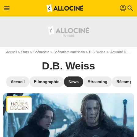
profil
menu
search
Accueil
Stars
Scénariste
Scénariste américain
D.B. Weiss
Actualité D.B. Weiss
D.B. Weiss
Accueil
Filmographie
News
Streaming
Récompen