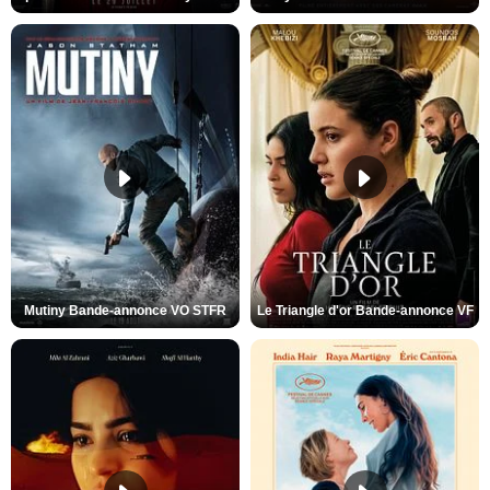
Mutiny Bande-annonce VO STFR
Le Triangle d'or Bande-annonce VF