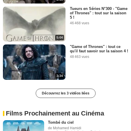
Tueurs en Séries N°300 - "Game
of Thrones" : tout sur la saison
5 !
46 468 vues
5:04
"Game of Thrones" : tout ce
qu'il faut savoir sur la saison 4 !
48 463 vues
3:34
Découvrez les 3 vidéos liées
Films Prochainement au Cinéma
Tombé du ciel
de Mohamed Hamidi