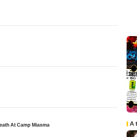
A 
eath At Camp Miasma