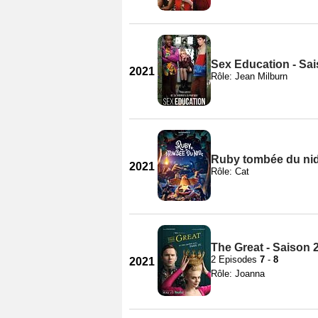
Sex Education - Sai
2021
Rôle: Jean Milburn
Ruby tombée du ni
2021
Rôle: Cat
The Great - Saison 
2 Episodes
7
-
8
2021
Rôle: Joanna