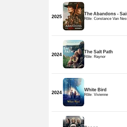
The Abandons - Sai
2025
Rôle: Constance Van Nes
The Salt Path
2024
Rôle: Raynor
White Bird
2024
Rôle: Vivienne