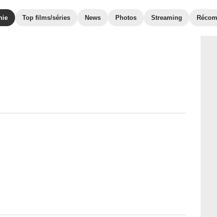
hie
Top films/séries
News
Photos
Streaming
Récom