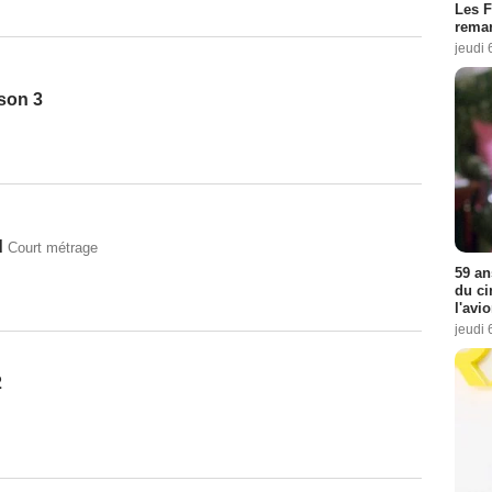
Les F
remar
jeudi 
son 3
d
Court métrage
59 an
du ci
l'avi
jeudi 
2