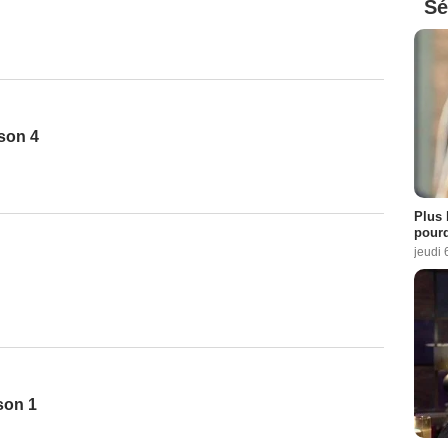
Sé
son 4
Plus 
pourq
jeudi 
son 1