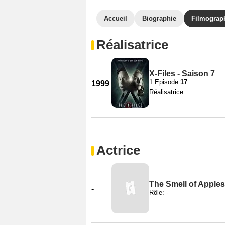
Accueil
Biographie
Filmograp
Réalisatrice
X-Files - Saison 7
1 Episode
17
1999
Réalisatrice
Actrice
The Smell of Apples
-
Rôle: -