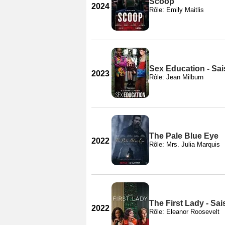
Scoop
2024
Rôle: Emily Maitlis
Sex Education - Sai
2023
Rôle: Jean Milburn
The Pale Blue Eye
2022
Rôle: Mrs. Julia Marquis
The First Lady - Sai
2022
Rôle: Eleanor Roosevelt