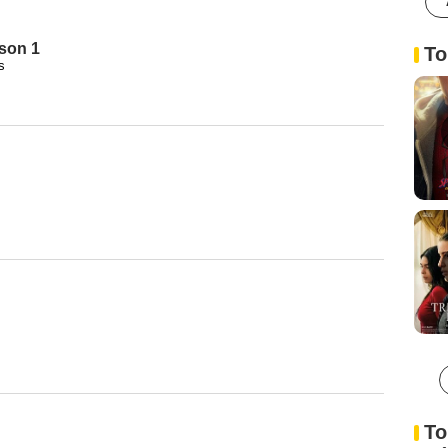
son 1
To
s
To