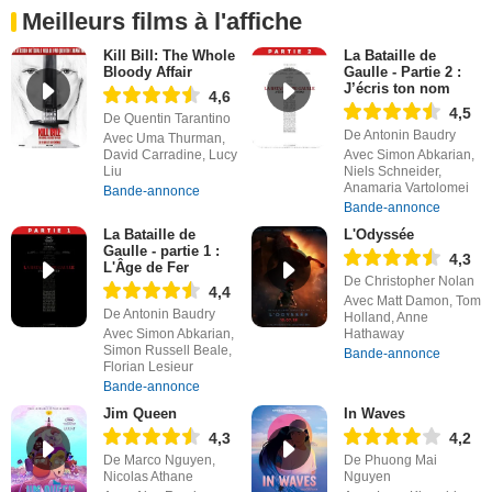
Meilleurs films à l'affiche
Kill Bill: The Whole
La Bataille de
Bloody Affair
Gaulle - Partie 2 :
J’écris ton nom
4,6
4,5
De Quentin Tarantino
De Antonin Baudry
Avec Uma Thurman,
David Carradine, Lucy
Avec Simon Abkarian,
Liu
Niels Schneider,
Anamaria Vartolomei
Bande-annonce
Bande-annonce
La Bataille de
L'Odyssée
Gaulle - partie 1 :
4,3
L'Âge de Fer
De Christopher Nolan
4,4
Avec Matt Damon, Tom
De Antonin Baudry
Holland, Anne
Avec Simon Abkarian,
Hathaway
Simon Russell Beale,
Bande-annonce
Florian Lesieur
Bande-annonce
Jim Queen
In Waves
4,3
4,2
De Marco Nguyen,
De Phuong Mai
Nicolas Athane
Nguyen