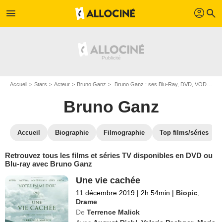
profil
menu
search
Accueil
Stars
Acteur
Bruno Ganz
Bruno Ganz : ses Blu-Ray, DVD, VOD, SVOD
Bruno Ganz
Accueil
Biographie
Filmographie
Top films/séries
Retrouvez tous les films et séries TV disponibles en DVD ou
Blu-ray avec Bruno Ganz
Une vie cachée
11 décembre 2019
|
2h 54min
|
Biopic
,
Drame
De
Terrence Malick