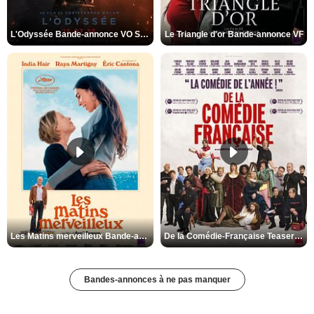
L'Odyssée Bande-annonce VO STFR
Le Triangle d'or Bande-annonce VF
Les Matins merveilleux Bande-annonce VF
De la Comédie-Française Teaser VF
Bandes-annonces à ne pas manquer