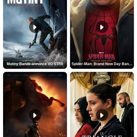
Mutiny Bande-annonce VO STFR
Spider-Man: Brand New Day Bande-annonce VO STFR