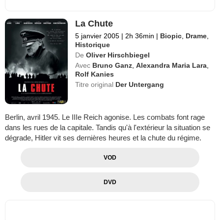
La Chute
5 janvier 2005
|
2h 36min
|
Biopic
,
Drame
,
Historique
De
Oliver Hirschbiegel
Avec
Bruno Ganz
,
Alexandra Maria Lara
,
Rolf Kanies
Titre original
Der Untergang
Berlin, avril 1945. Le IIIe Reich agonise. Les combats font rage
dans les rues de la capitale. Tandis qu'à l'extérieur la situation se
dégrade, Hitler vit ses dernières heures et la chute du régime.
VOD
DVD