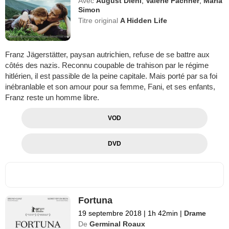
Avec
August Diehl
,
Valerie Pachner
,
Maria
Simon
Titre original
A Hidden Life
Franz Jägerstätter, paysan autrichien, refuse de se battre aux
côtés des nazis. Reconnu coupable de trahison par le régime
hitlérien, il est passible de la peine capitale. Mais porté par sa foi
inébranlable et son amour pour sa femme, Fani, et ses enfants,
Franz reste un homme libre.
VOD
DVD
Fortuna
19 septembre 2018
|
1h 42min
|
Drame
De
Germinal Roaux