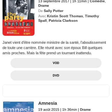
13 septembre 2017
|
1h 11min
|
Comédie
,
Drame
De
Sally Potter
Avec
Kristin Scott Thomas
,
Timothy
Spall
,
Patricia Clarkson
Janet vient d’être nommée ministre de la santé, l’aboutissement
de toute une carrière. Elle réunit avec son époux Bill quelques
amis proches. Mais la fête prend un tournant inattendu.
VOD
DVD
Amnesia
19 août 2015
|
1h 36min
|
Drame