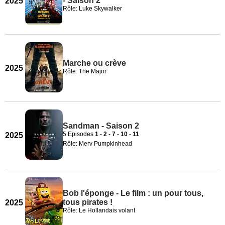
- Saison 2
2025
Rôle: Luke Skywalker
Marche ou crève
2025
Rôle: The Major
Sandman - Saison 2
5 Episodes
1
-
2
-
7
-
10
-
11
2025
Rôle: Merv Pumpkinhead
Bob l'éponge - Le film : un pour tous,
tous pirates !
2025
Rôle: Le Hollandais volant