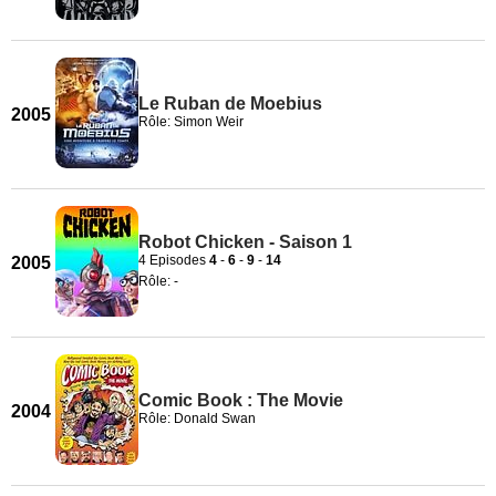
Le Ruban de Moebius
2005
Rôle: Simon Weir
Robot Chicken - Saison 1
4 Episodes
4
-
6
-
9
-
14
2005
Rôle: -
Comic Book : The Movie
2004
Rôle: Donald Swan