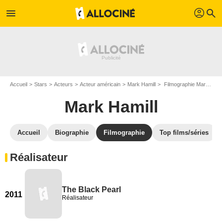
profil
menu
search
Accueil
Stars
Acteurs
Acteur américain
Mark Hamill
Filmographie Mark Hamill
Mark Hamill
Accueil
Biographie
Filmographie
Top films/séries
Réalisateur
The Black Pearl
2011
Réalisateur