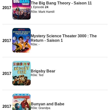
The Big Bang Theory - Saison 11
1 Episode
24
2017
Rôle: Mark Hamill
Mystery Science Theater 3000 : The
Return - Saison 1
2017
Rôle: -
Brigsby Bear
2017
Rôle: Ted
Bunyan and Babe
2017
Rôle: Grandpa