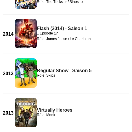
Rôle: The Trickster / Sinestro
Flash (2014) - Saison 1
1 Episode
17
2014
Rôle: James Jesse / Le Charlatan
Regular Show - Saison 5
2013
Rôle: Skips
Virtually Heroes
2013
Rôle: Monk