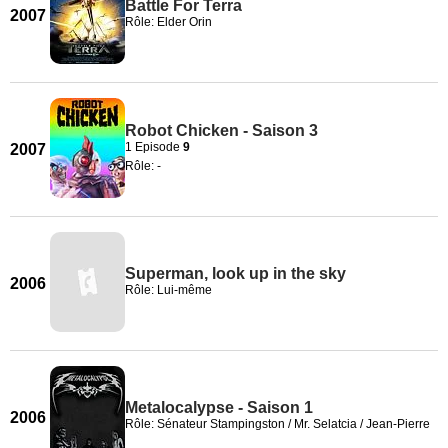
Battle For Terra
2007
Rôle: Elder Orin
Robot Chicken - Saison 3
1 Episode
9
2007
Rôle: -
Superman, look up in the sky
2006
Rôle: Lui-même
Metalocalypse - Saison 1
2006
Rôle: Sénateur Stampingston / Mr. Selatcia / Jean-Pierre