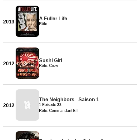
A Fuller Life
2013
Rôle: -
Sushi Girl
2012
Rôle: Crow
The Neighbors - Saison 1
1 Episode
22
2012
Rôle: Commandant Bill