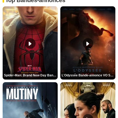
Top Bandes-annonces
Spider-Man: Brand New Day Bande-annonce VO STFR
L'Odyssée Bande-annonce VO STFR