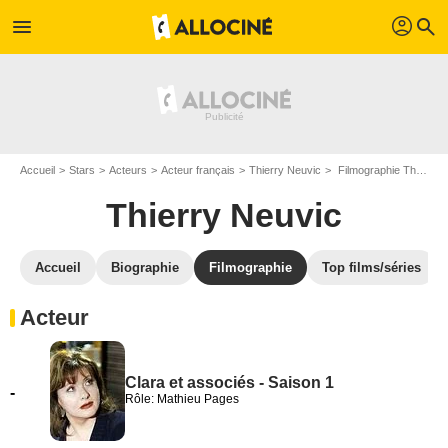
profil
menu
search
Accueil
Stars
Acteurs
Acteur français
Thierry Neuvic
Filmographie Thierry Neuvic
Thierry Neuvic
Accueil
Biographie
Filmographie
Top films/séries
Acteur
Clara et associés - Saison 1
-
Rôle: Mathieu Pages