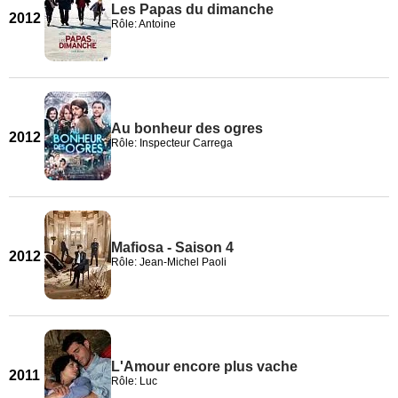
Les Papas du dimanche
2012
Rôle: Antoine
Au bonheur des ogres
2012
Rôle: Inspecteur Carrega
Mafiosa - Saison 4
2012
Rôle: Jean-Michel Paoli
L'Amour encore plus vache
2011
Rôle: Luc