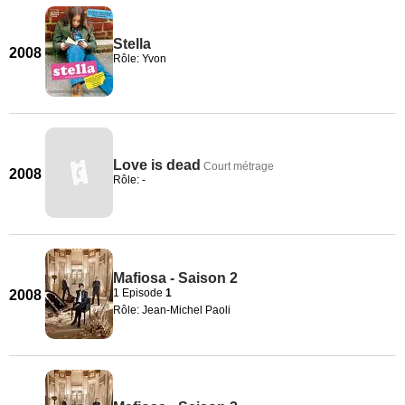
Stella
2008
Rôle: Yvon
Love is dead
Court métrage
2008
Rôle: -
Mafiosa - Saison 2
1 Episode
1
2008
Rôle: Jean-Michel Paoli