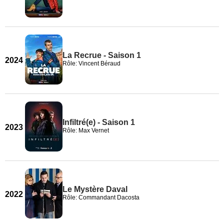
La Recrue - Saison 1
2024
Rôle: Vincent Béraud
Infiltré(e) - Saison 1
2023
Rôle: Max Vernet
Le Mystère Daval
2022
Rôle: Commandant Dacosta