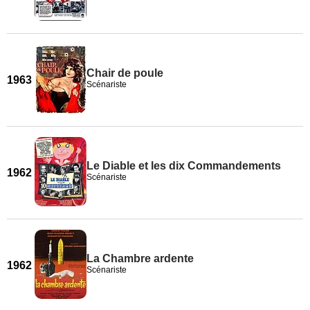
Chair de poule
1963
Scénariste
Le Diable et les dix Commandements
1962
Scénariste
La Chambre ardente
1962
Scénariste