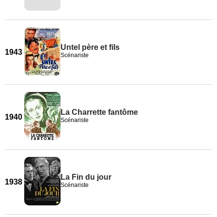
Untel père et fils
1943
Scénariste
La Charrette fantôme
1940
Scénariste
La Fin du jour
1938
Scénariste