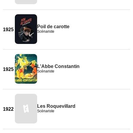
Poil de carotte
1925
Scénariste
L'Abbe Constantin
1925
Scénariste
Les Roquevillard
1922
Scénariste