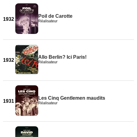
Poil de Carotte
1932
Réalisateur
Allo Berlin? Ici Paris!
1932
Réalisateur
Les Cinq Gentlemen maudits
1931
Réalisateur