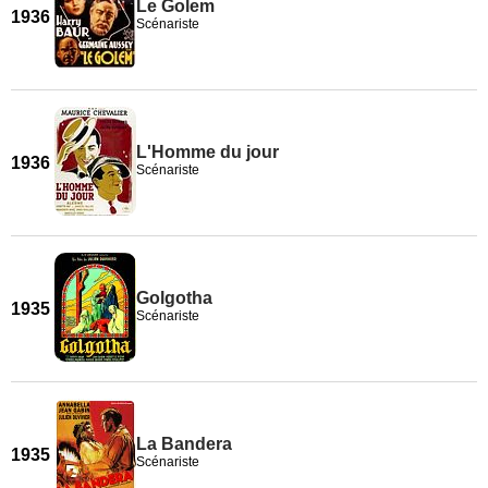
Le Golem
1936
Scénariste
L'Homme du jour
1936
Scénariste
Golgotha
1935
Scénariste
La Bandera
1935
Scénariste