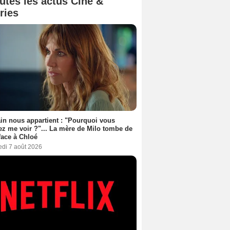
utes les actus Ciné &
ries
n nous appartient : "Pourquoi vous
ez me voir ?"... La mère de Milo tombe de
face à Chloé
edi 7 août 2026