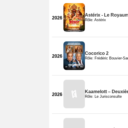
Astérix - Le Royau
2026
Rôle: Astérix
Cocorico 2
2026
Rôle: Frédéric Bouvier-
Kaamelott – Deuxièm
2026
Rôle: Le Jurisconsulte