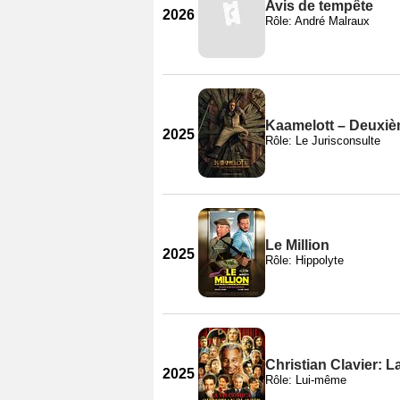
Avis de tempête
2026
Rôle: André Malraux
Kaamelott – Deuxièm
2025
Rôle: Le Jurisconsulte
Le Million
2025
Rôle: Hippolyte
Christian Clavier: 
2025
Rôle: Lui-même