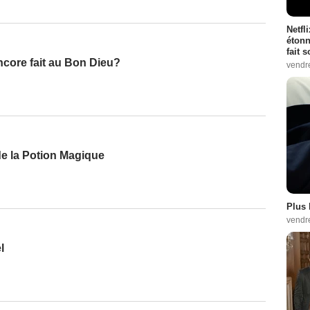
Netfl
étonn
fait 
ncore fait au Bon Dieu?
vendr
de la Potion Magique
Plus 
vendr
l