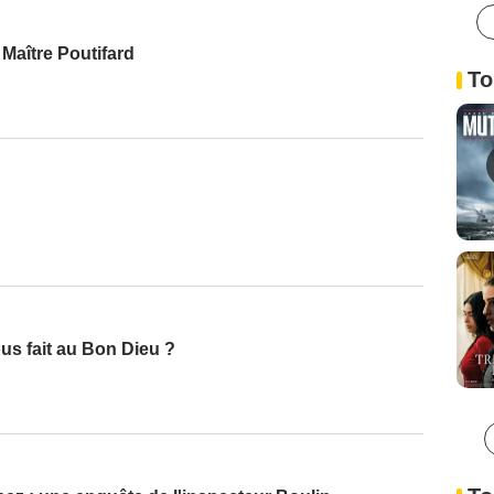
Maître Poutifard
To
ous fait au Bon Dieu ?