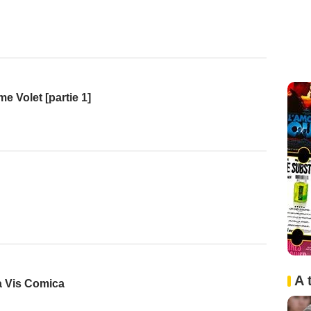
e Volet [partie 1]
A 
La Vis Comica