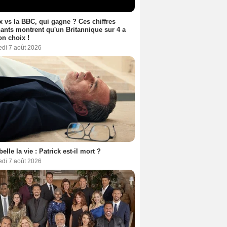
ix vs la BBC, qui gagne ? Ces chiffres
ants montrent qu'un Britannique sur 4 a
son choix !
edi 7 août 2026
belle la vie : Patrick est-il mort ?
edi 7 août 2026