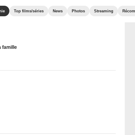
hie
Top films/séries
News
Photos
Streaming
Récom
 famille