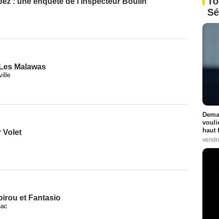
To
pez : une enquête de l'inspecteur Boulin
Sé
Les Malawas
ille
Demai
vouli
haut 
 Volet
vendr
irou et Fantasio
nac