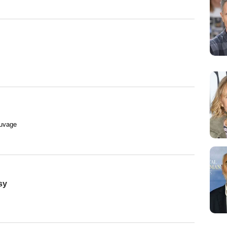
auvage
sy