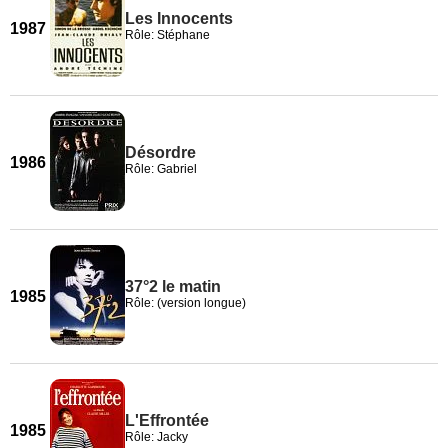
Les Innocents
1987
Rôle: Stéphane
Désordre
1986
Rôle: Gabriel
37°2 le matin
1985
Rôle: (version longue)
L'Effrontée
1985
Rôle: Jacky