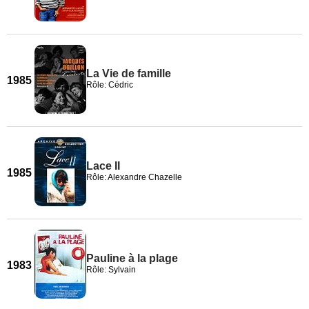
La Vie de famille
1985
Rôle: Cédric
Lace II
1985
Rôle: Alexandre Chazelle
Pauline à la plage
1983
Rôle: Sylvain