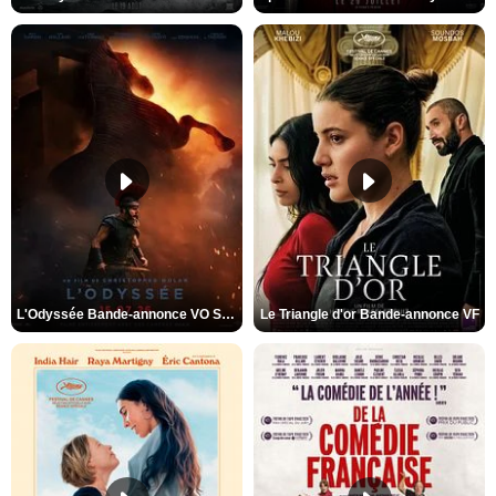
L'Odyssée Bande-annonce VO STFR
Le Triangle d'or Bande-annonce VF