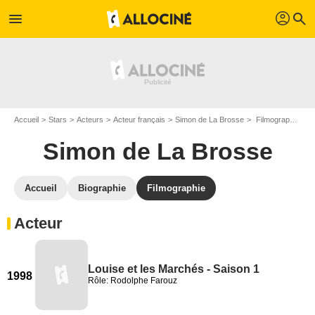
profil
menu
search
Accueil
Stars
Acteurs
Acteur français
Simon de La Brosse
Filmographie Simon de La Brosse
Simon de La Brosse
Accueil
Biographie
Filmographie
Acteur
Louise et les Marchés - Saison 1
1998
Rôle: Rodolphe Farouz