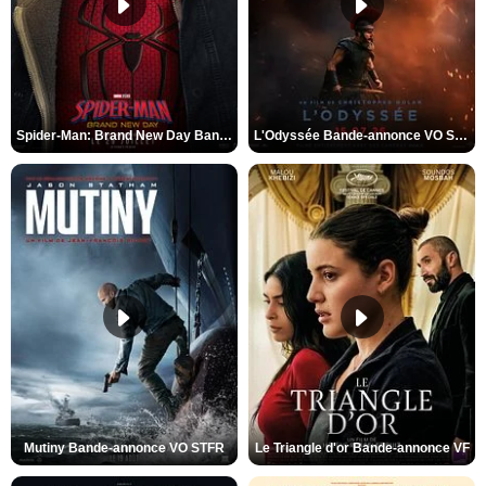
Spider-Man: Brand New Day Bande-annonce VO STFR
L'Odyssée Bande-annonce VO STFR
Mutiny Bande-annonce VO STFR
Le Triangle d'or Bande-annonce VF