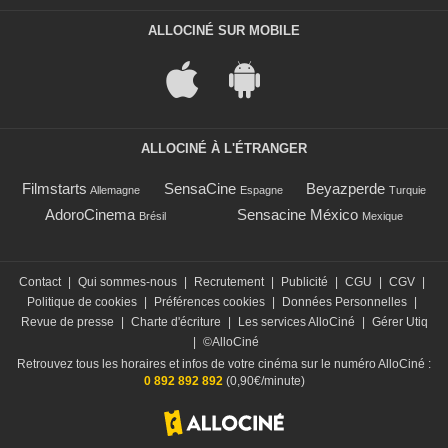
ALLOCINÉ SUR MOBILE
ALLOCINÉ À L'ÉTRANGER
Filmstarts
SensaCine
Beyazperde
Allemagne
Espagne
Turquie
AdoroCinema
Sensacine México
Brésil
Mexique
Contact
|
Qui sommes-nous
|
Recrutement
|
Publicité
|
CGU
|
CGV
|
Politique de cookies
|
Préférences cookies
|
Données Personnelles
|
Revue de presse
|
Charte d'écriture
|
Les services AlloCiné
|
Gérer Utiq
|
©AlloCiné
Retrouvez tous les horaires et infos de votre cinéma sur le numéro AlloCiné :
0 892 892 892
(0,90€/minute)