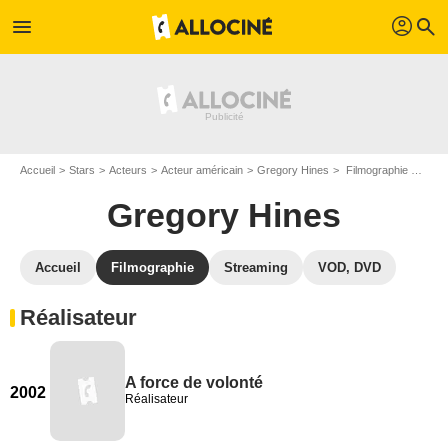
profil
menu
search
Accueil
Stars
Acteurs
Acteur américain
Gregory Hines
Filmographie Gregory Hines
Gregory Hines
Accueil
Filmographie
Streaming
VOD, DVD
Réalisateur
A force de volonté
2002
Réalisateur