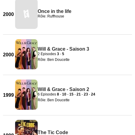
Once in the life
2000
Rôle: Ruffhouse
Will & Grace - Saison 3
2 Episodes
3
-
5
2000
Rôle: Ben Doucette
Will & Grace - Saison 2
6 Episodes
8
-
10
-
15
-
21
-
23
-
24
1999
Rôle: Ben Doucette
The Tic Code