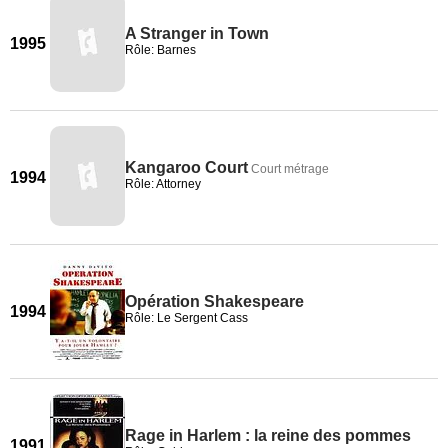
A Stranger in Town
1995
Rôle: Barnes
Kangaroo Court
Court métrage
1994
Rôle: Attorney
Opération Shakespeare
1994
Rôle: Le Sergent Cass
Rage in Harlem : la reine des pommes
1991