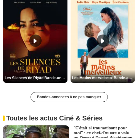
Les Silences de Riyad Bande-annonce VO STFR
Les Matins merveilleux Bande-annonce VF
Bandes-annonces à ne pas manquer
Toutes les actus Ciné & Séries
"C'était si traumatisant pour
moi" : ce chef-d'œuvre a valu
un Oscar à Denzel Washington,