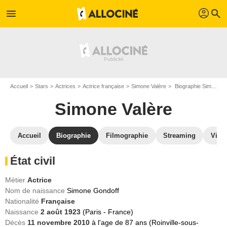
profil
menu
search
Accueil
Stars
Actrices
Actrice française
Simone Valère
Biographie Simone Valère
Simone Valère
Accueil
Biographie
Filmographie
Streaming
Vidé
État civil
Métier
Actrice
Nom de naissance
Simone Gondoff
Nationalité
Française
Naissance
2 août 1923
(Paris - France)
Décès
11 novembre 2010
à l'age de 87 ans (Roinville-sous-