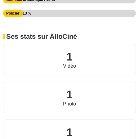
Policier : 13 %
Ses stats sur AlloCiné
1
Vidéo
1
Photo
1