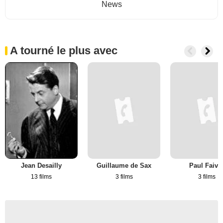
News
A tourné le plus avec
Jean Desailly
Guillaume de Sax
Paul Faivr
13 films
3 films
3 films