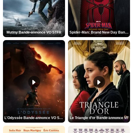
Mutiny Bande-annonce VO STFR
Spider-Man: Brand New Day Bande-annonce VO STFR
L'Odyssée Bande-annonce VO STFR
Le Triangle d'or Bande-annonce VF