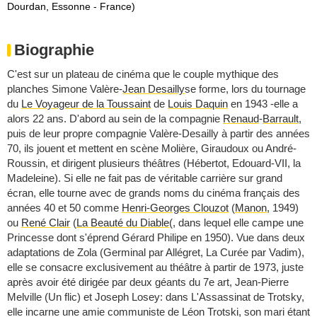
Dourdan, Essonne - France)
Biographie
C'est sur un plateau de cinéma que le couple mythique des
planches Simone Valère-
Jean Desailly
se forme, lors du tournage
du
Le Voyageur de la Toussaint
de
Louis Daquin
en 1943 -elle a
alors 22 ans. D'abord au sein de la compagnie
Renaud
-
Barrault
,
puis de leur propre compagnie Valère-Desailly à partir des années
70, ils jouent et mettent en scène Molière, Giraudoux ou André-
Roussin, et dirigent plusieurs théâtres (Hébertot, Edouard-VII, la
Madeleine). Si elle ne fait pas de véritable carrière sur grand
écran, elle tourne avec de grands noms du cinéma français des
années 40 et 50 comme
Henri-Georges Clouzot
(
Manon
, 1949)
ou
René Clair
(
La Beauté du Diable
(, dans lequel elle campe une
Princesse dont s'éprend Gérard Philipe en 1950). Vue dans deux
adaptations de Zola (Germinal par Allégret, La Curée par Vadim),
elle se consacre exclusivement au théâtre à partir de 1973, juste
après avoir été dirigée par deux géants du 7e art, Jean-Pierre
Melville (Un flic) et Joseph Losey: dans L'Assassinat de Trotsky,
elle incarne une amie communiste de Léon Trotski, son mari étant