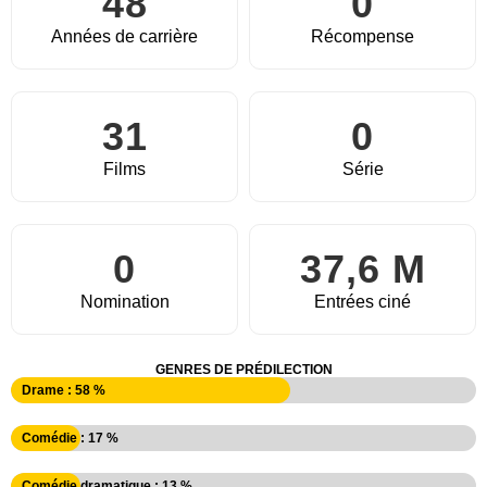
48
0
Années de carrière
Récompense
31
0
Films
Série
0
37,6 M
Nomination
Entrées ciné
GENRES DE PRÉDILECTION
Drame : 58 %
Comédie : 17 %
Comédie dramatique : 13 %