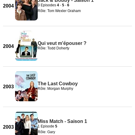
Jack & Bobby - Saison 1
3 Episodes
4
-
5
-
6
2004
Rôle: Tom Wexler Graham
Qui veut m'épouser ?
2004
Rôle: Todd Doherty
The Last Cowboy
2003
Rôle: Morgan Murphy
Miss Match - Saison 1
1 Episode
5
2003
Rôle: Gary