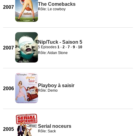
The Comebacks
2007
Rôle: Le cowboy
Nip/Tuck - Saison 5
5 Episodes
1
-
2
-
7
-
9
-
10
2007
Rôle: Aidan Stone
Playboy à saisir
2006
Rôle: Demo
Serial noceurs
2005
Rôle: Sack