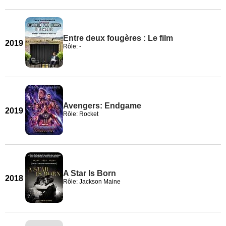
Entre deux fougères : Le film
2019
Rôle: -
Avengers: Endgame
2019
Rôle: Rocket
A Star Is Born
2018
Rôle: Jackson Maine