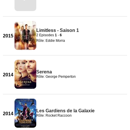
Limitless - Saison 1
2 Episodes
1
-
6
2015
Rôle: Eddie Morra
Serena
2014
Rôle: George Pemperton
Les Gardiens de la Galaxie
2014
Rôle: Rocket Raccoon