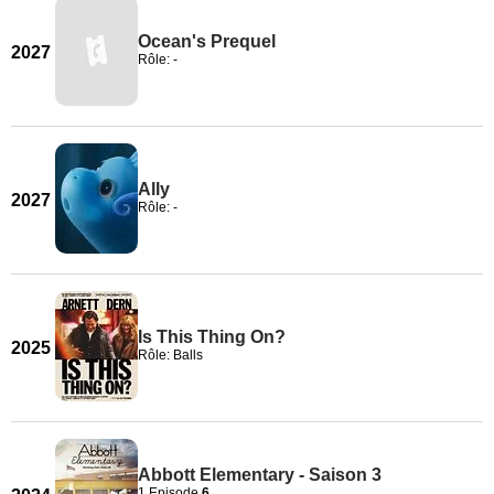
Ocean's Prequel
2027
Rôle: -
Ally
2027
Rôle: -
Is This Thing On?
2025
Rôle: Balls
Abbott Elementary - Saison 3
1 Episode
6