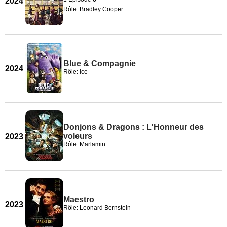
2024
Rôle: Bradley Cooper
Blue & Compagnie
2024
Rôle: Ice
Donjons & Dragons : L'Honneur des
voleurs
2023
Rôle: Marlamin
Maestro
2023
Rôle: Leonard Bernstein