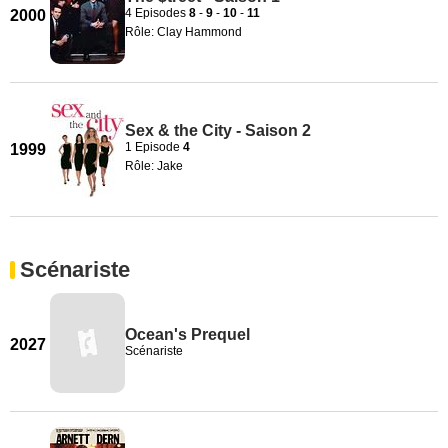
4 Episodes
8
-
9
-
10
-
11
2000
Rôle: Clay Hammond
Sex & the City - Saison 2
1 Episode
4
1999
Rôle: Jake
Scénariste
Ocean's Prequel
2027
Scénariste