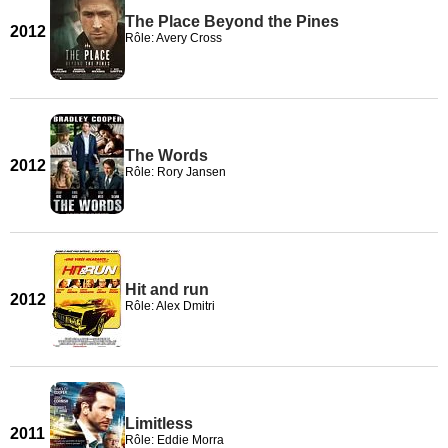
The Place Beyond the Pines
2012
Rôle: Avery Cross
The Words
2012
Rôle: Rory Jansen
Hit and run
2012
Rôle: Alex Dmitri
Limitless
2011
Rôle: Eddie Morra