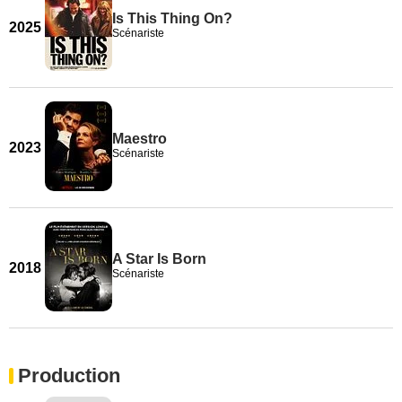
Is This Thing On?
2025
Scénariste
Maestro
2023
Scénariste
A Star Is Born
2018
Scénariste
Production