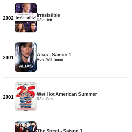
Irrésistible
2002
Rôle: Jeff
Alias - Saison 1
2001
Rôle: Will Tippin
Wet Hot American Summer
2001
Rôle: Ben
The $treet - Saison 1