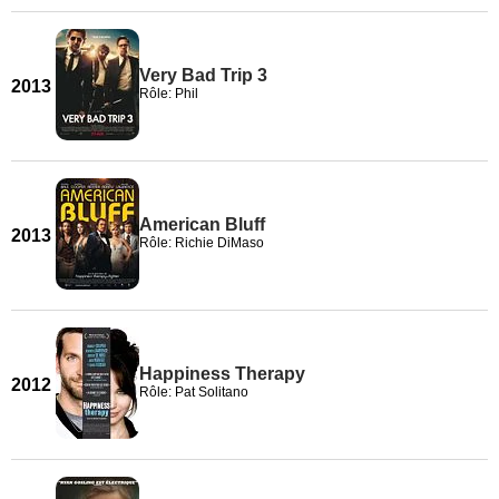
Very Bad Trip 3
2013
Rôle: Phil
American Bluff
2013
Rôle: Richie DiMaso
Happiness Therapy
2012
Rôle: Pat Solitano