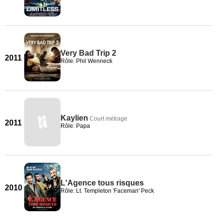
Very Bad Trip 2
2011
Rôle: Phil Wenneck
Kaylien
Court métrage
2011
Rôle: Papa
L'Agence tous risques
2010
Rôle: Lt. Templeton 'Faceman' Peck