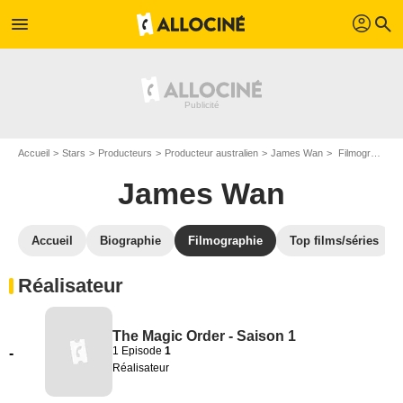
profil
menu
search
Accueil
Stars
Producteurs
Producteur australien
James Wan
Filmographie James Wan
James Wan
Accueil
Biographie
Filmographie
Top films/séries
Réalisateur
The Magic Order - Saison 1
1 Episode
1
-
Réalisateur