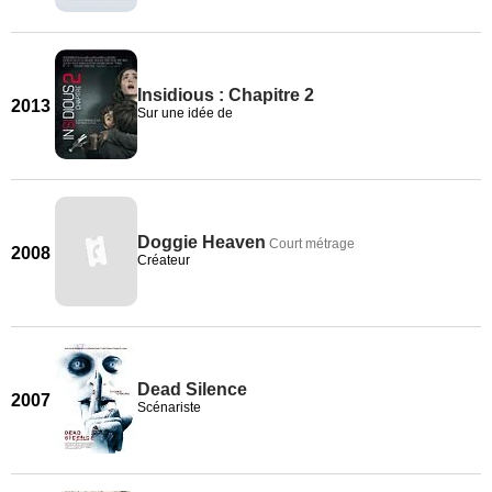
Insidious : Chapitre 2
2013
Sur une idée de
Doggie Heaven
Court métrage
2008
Créateur
Dead Silence
2007
Scénariste