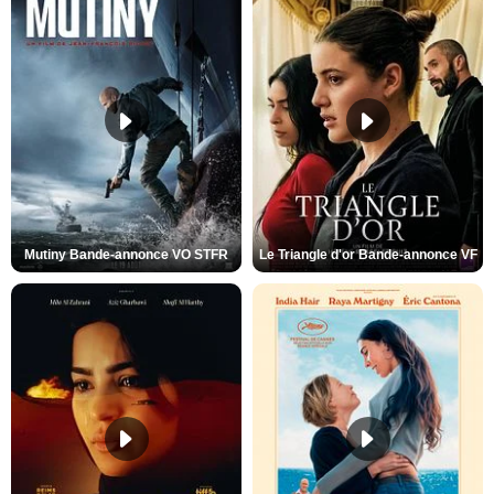
Mutiny Bande-annonce VO STFR
Le Triangle d'or Bande-annonce VF