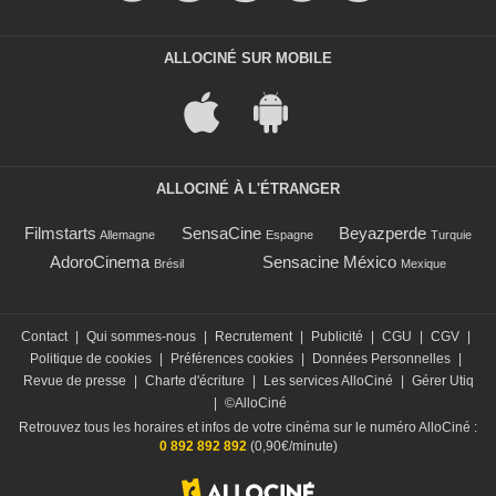
ALLOCINÉ SUR MOBILE
ALLOCINÉ À L'ÉTRANGER
Filmstarts
SensaCine
Beyazperde
Allemagne
Espagne
Turquie
AdoroCinema
Sensacine México
Brésil
Mexique
Contact
|
Qui sommes-nous
|
Recrutement
|
Publicité
|
CGU
|
CGV
|
Politique de cookies
|
Préférences cookies
|
Données Personnelles
|
Revue de presse
|
Charte d'écriture
|
Les services AlloCiné
|
Gérer Utiq
|
©AlloCiné
Retrouvez tous les horaires et infos de votre cinéma sur le numéro AlloCiné :
0 892 892 892
(0,90€/minute)