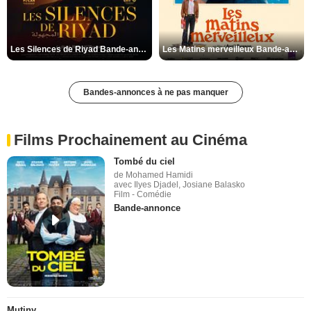
Les Silences de Riyad Bande-annonce VO STFR
Les Matins merveilleux Bande-annonce VF
Bandes-annonces à ne pas manquer
Films Prochainement au Cinéma
Tombé du ciel
de Mohamed Hamidi
avec Ilyes Djadel, Josiane Balasko
Film - Comédie
Bande-annonce
Mutiny