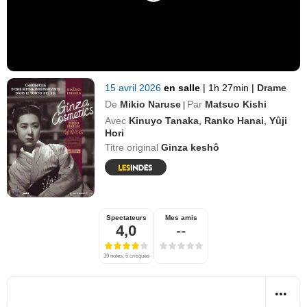
15 avril 2026
en salle
|
1h 27min
|
Drame
De
Mikio Naruse
Par
Matsuo Kishi
|
Avec
Kinuyo Tanaka
,
Ranko Hanai
,
Yûji
Hori
Titre original
Ginza keshô
Spectateurs
Mes amis
4,0
--
39 notes, 5 critiques