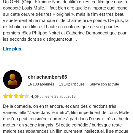
Un OFNI (Objet Filmique Non Identifié) qu'est ce film que nous a
concocté Louis Malle. Il faut bien dire que le n'importe quoi règne
sur cette oeuvre très très « original », mais le film est très beau
visuellement et ne manque ni de charme ni de poésie. De plus, la
distribution du film est haute en couleurs que ce soit pour les
premiers rôles Philippe Noiret et Catherine Demongeot que pour
les seconds dont se distinguent tout ...
Lire plus
chrischambers86
16 188 abonnés
13 142 critiques
Suivre son activité
4,0
Publiée le 23 août 2013
De la comèdie, on en fit encore, et dans des directions très
varièes telle "Zazie dans le mètro", film impertinent de Louis Malle
que l'on peut considèrer comme à part dans l'oeuvre très riche du
metteur en scène français! Si cette comèdie / burlesque reste
malgrè ses apparences un film purement intellectuel, il se moque