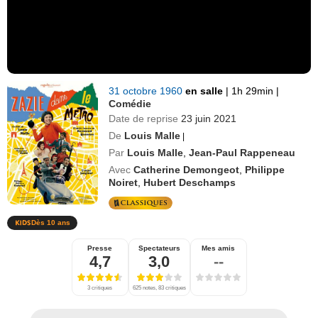
31 octobre 1960
en salle
|
1h 29min
|
Comédie
Date de reprise
23 juin 2021
De
Louis Malle
|
Par
Louis Malle
,
Jean-Paul Rappeneau
Avec
Catherine Demongeot
,
Philippe
Noiret
,
Hubert Deschamps
Dès 10 ans
Presse
Spectateurs
Mes amis
4,7
3,0
--
3 critiques
625 notes, 83 critiques