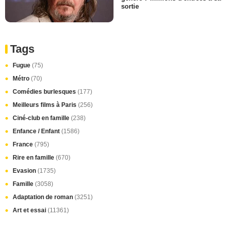
sortie
Tags
Fugue
(75)
Métro
(70)
Comédies burlesques
(177)
Meilleurs films à Paris
(256)
Ciné-club en famille
(238)
Enfance / Enfant
(1586)
France
(795)
Rire en famille
(670)
Evasion
(1735)
Famille
(3058)
Adaptation de roman
(3251)
Art et essai
(11361)