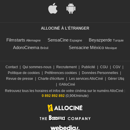
ALLOCINÉ À L'ÉTRANGER
Filmstarts
SensaCine
Beyazperde
Allemagne
Espagne
Turquie
AdoroCinema
Sensacine México
Brésil
Mexique
Contact
|
Qui sommes-nous
|
Recrutement
|
Publicité
|
CGU
|
CGV
|
Politique de cookies
|
Préférences cookies
|
Données Personnelles
|
Revue de presse
|
Charte d'écriture
|
Les services AlloCiné
|
Gérer Utiq
|
©AlloCiné
Retrouvez tous les horaires et infos de votre cinéma sur le numéro AlloCiné :
0 892 892 892
(0,90€/minute)