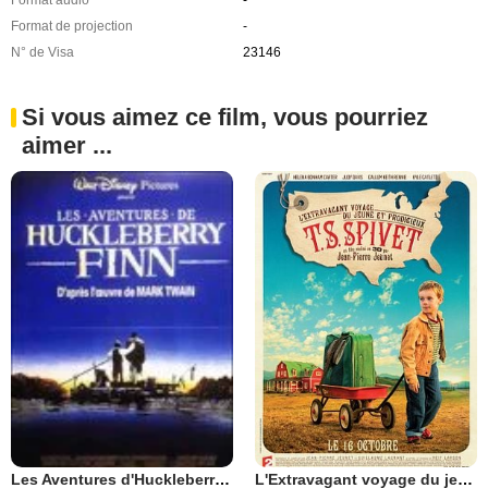
Format audio
-
Format de projection
-
N° de Visa
23146
Si vous aimez ce film, vous pourriez
aimer ...
L'Extravagant voyage du jeune et prodigieux T.S. Spivet
Les Aventures d'Huckleberry Finn