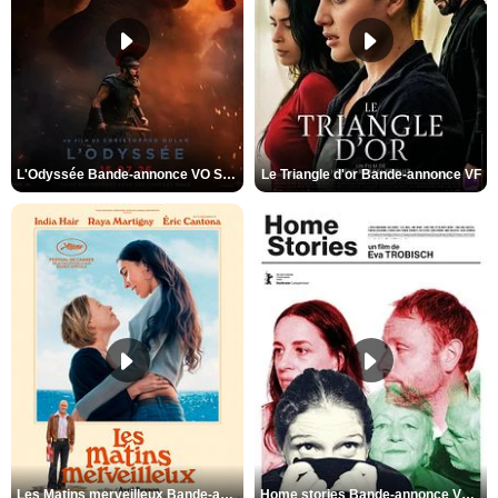
L'Odyssée Bande-annonce VO STFR
Le Triangle d'or Bande-annonce VF
Les Matins merveilleux Bande-annonce VF
Home stories Bande-annonce VO STFR