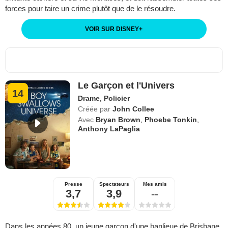
forces pour taire un crime plutôt que de le résoudre.
VOIR SUR DISNEY
+
Le Garçon et l'Univers
14
Drame
,
Policier
Créée par
John Collee
Avec
Bryan Brown
,
Phoebe Tonkin
,
Anthony LaPaglia
Presse
Spectateurs
Mes amis
3,7
3,9
--
Dans les années 80, un jeune garçon d'une banlieue de Brisbane