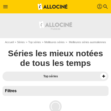
profil
menu
search
Accueil
Séries
Top séries
Meilleures séries
Meilleures séries australiennes
Séries les mieux notées
de tous les temps
Top séries
Filtres