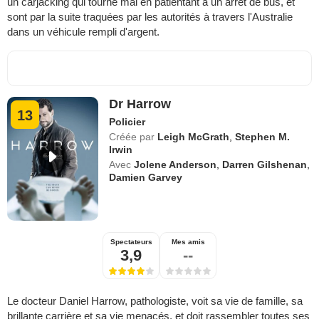
un carjacking qui tourne mal en patientant à un arrêt de bus, et
sont par la suite traquées par les autorités à travers l'Australie
dans un véhicule rempli d'argent.
Dr Harrow
13
Policier
Créée par
Leigh McGrath
,
Stephen M.
Irwin
Avec
Jolene Anderson
,
Darren Gilshenan
,
Damien Garvey
Spectateurs
Mes amis
3,9
--
Le docteur Daniel Harrow, pathologiste, voit sa vie de famille, sa
brillante carrière et sa vie menacés, et doit rassembler toutes ses