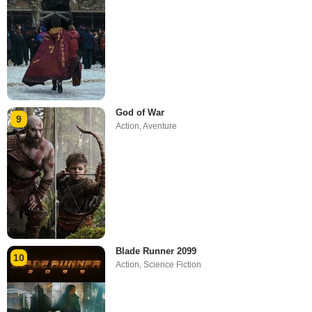
God of War
9
Action
,
Aventure
Blade Runner 2099
10
Action
,
Science Fiction