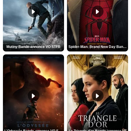
Mutiny Bande-annonce VO STFR
Spider-Man: Brand New Day Bande-annonce VO STFR