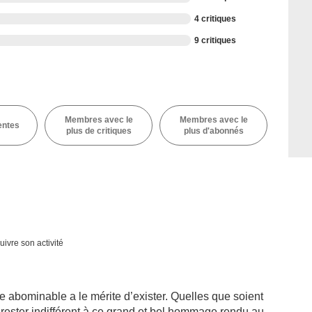
4 critiques
9 critiques
Membres avec le
Membres avec le
entes
plus de critiques
plus d'abonnés
uivre son activité
e abominable a le mérite d’exister. Quelles que soient
rester indifférent à ce grand et bel hommage rendu au