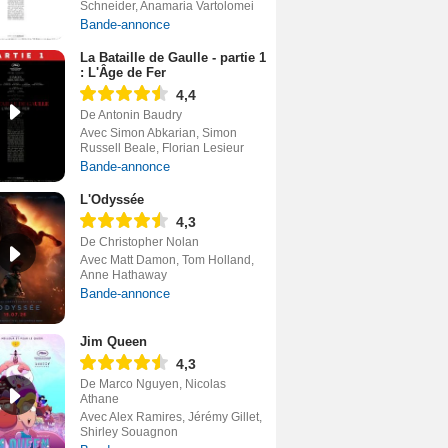
Schneider, Anamaria Vartolomei
Bande-annonce
La Bataille de Gaulle - partie 1
: L'Âge de Fer
4,4
De Antonin Baudry
Avec Simon Abkarian, Simon
Russell Beale, Florian Lesieur
Bande-annonce
L'Odyssée
4,3
De Christopher Nolan
Avec Matt Damon, Tom Holland,
Anne Hathaway
Bande-annonce
Jim Queen
4,3
De Marco Nguyen, Nicolas
Athane
Avec Alex Ramires, Jérémy Gillet,
Shirley Souagnon