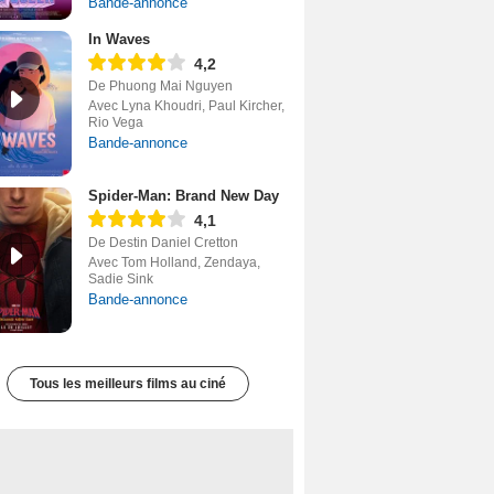
Bande-annonce
In Waves
4,2
De Phuong Mai Nguyen
Avec Lyna Khoudri, Paul Kircher,
Rio Vega
Bande-annonce
Spider-Man: Brand New Day
4,1
De Destin Daniel Cretton
Avec Tom Holland, Zendaya,
Sadie Sink
Bande-annonce
Tous les meilleurs films au ciné