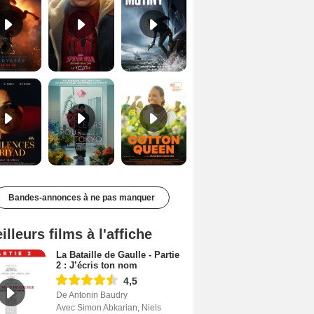
Les Silences de Riyad Bande-annonce VO STFR
Des Fleurs pour Tokyo Bande-annonce VO STFR
Cotton Queen Bande-annonce VO STFR
Bandes-annonces à ne pas manquer
illeurs films à l'affiche
La Bataille de Gaulle - Partie
2 : J’écris ton nom
4,5
De Antonin Baudry
Avec Simon Abkarian, Niels