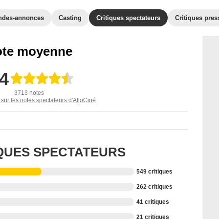
ndes-annonces
Casting
Critiques spectateurs
Critiques pres
te moyenne
,4
3713 notes
 sur les notes spectateurs d'AlloCiné
IQUES SPECTATEURS
549 critiques
262 critiques
41 critiques
21 critiques