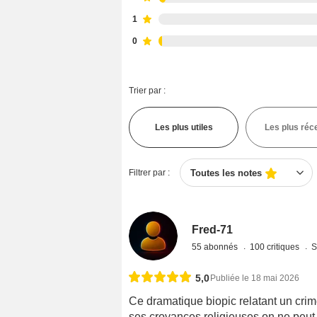
1
0
Trier par :
Les plus utiles
Les plus réc
Filtrer par :
Toutes les notes
Fred-71
55 abonnés
100 critiques
S
5,0
Publiée le 18 mai 2026
Ce dramatique biopic relatant un crim
ses croyances religieuses on ne peut 