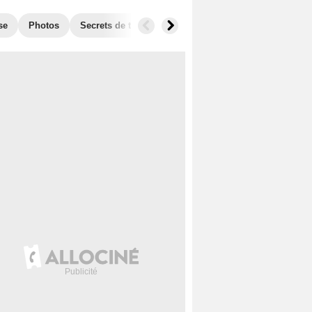
se
Photos
Secrets de tournage
Box Office
Récompense