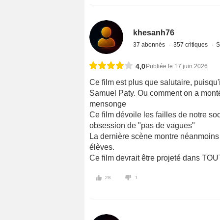
khesanh76
37 abonnés
357 critiques
S
4,0
Publiée le 17 juin 2026
Ce film est plus que salutaire, puisqu'
Samuel Paty. Ou comment on a monté u
mensonge
Ce film dévoile les failles de notre s
obsession de "pas de vagues"
La dernière scène montre néanmoins 
élèves.
Ce film devrait être projeté dans TO
26
1