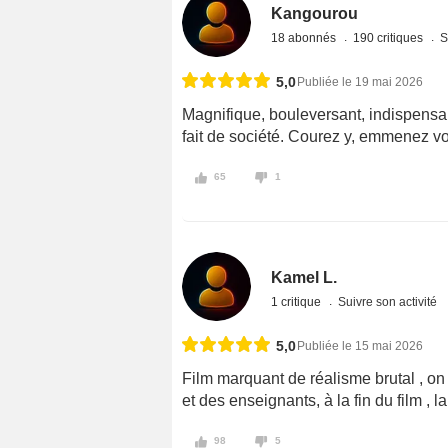
Kangourou
18 abonnés
190 critiques
S
5,0
Publiée le 19 mai 2026
Magnifique, bouleversant, indispensa
fait de société. Courez y, emmenez vo
65
1
Kamel L.
1 critique
Suivre son activité
5,0
Publiée le 15 mai 2026
Film marquant de réalisme brutal , o
et des enseignants, à la fin du film , 
98
5