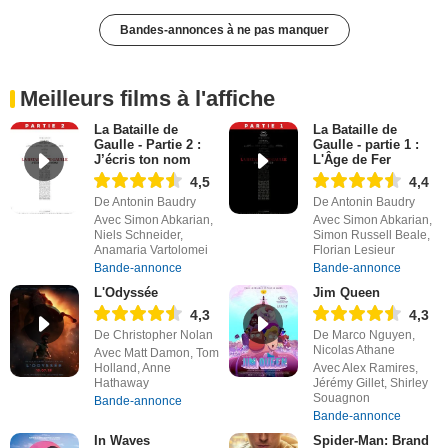
Bandes-annonces à ne pas manquer
Meilleurs films à l'affiche
La Bataille de
La Bataille de
Gaulle - Partie 2 :
Gaulle - partie 1 :
J’écris ton nom
L'Âge de Fer
4,5
4,4
De Antonin Baudry
De Antonin Baudry
Avec Simon Abkarian,
Avec Simon Abkarian,
Niels Schneider,
Simon Russell Beale,
Anamaria Vartolomei
Florian Lesieur
Bande-annonce
Bande-annonce
L'Odyssée
Jim Queen
4,3
4,3
De Christopher Nolan
De Marco Nguyen,
Nicolas Athane
Avec Matt Damon, Tom
Holland, Anne
Avec Alex Ramires,
Hathaway
Jérémy Gillet, Shirley
Souagnon
Bande-annonce
Bande-annonce
In Waves
Spider-Man: Brand