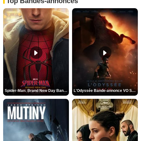
Top Bandes-annonces
Spider-Man: Brand New Day Bande-annonce VO STFR
L'Odyssée Bande-annonce VO STFR