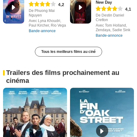
New Day
4,2
4,1
De Phuong Mai
Nguyen
De Destin Daniel
Cretton
Avec Lyna Khoudri,
Paul Kircher, Rio Vega
Avec Tom Holland,
Zendaya, Sadie Sink
Bande-annonce
Bande-annonce
Tous les meilleurs films au ciné
Trailers des films prochainement au
cinéma