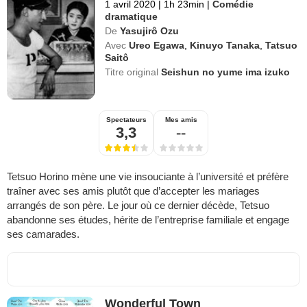
1 avril 2020
|
1h 23min
|
Comédie
dramatique
De
Yasujirô Ozu
Avec
Ureo Egawa
,
Kinuyo Tanaka
,
Tatsuo
Saitô
Titre original
Seishun no yume ima izuko
Spectateurs
Mes amis
3,3
--
Tetsuo Horino mène une vie insouciante à l’université et préfère
traîner avec ses amis plutôt que d’accepter les mariages
arrangés de son père. Le jour où ce dernier décède, Tetsuo
abandonne ses études, hérite de l’entreprise familiale et engage
ses camarades.
Wonderful Town