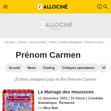
profil
menu
search
Accueil
Cinéma
Tous les films
Films Comédie dramatique
Prénom Carmen
Le
Prénom Carmen
Accueil
News
Casting
Critiques spectateurs
VOD
20 films similaires pour le film Prénom Carmen
Le Mariage des moussons
12 décembre 2001
|
1h 54min
|
Comédie
dramatique
,
Romance
De
Mira Nair