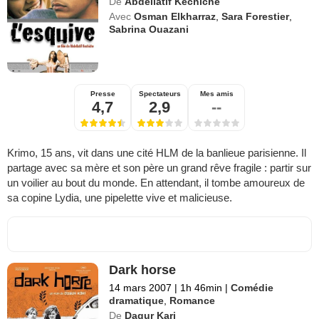
De
Abdellatif Kechiche
Avec
Osman Elkharraz
,
Sara Forestier
,
Sabrina Ouazani
Presse
Spectateurs
Mes amis
4,7
2,9
--
Krimo, 15 ans, vit dans une cité HLM de la banlieue parisienne. Il
partage avec sa mère et son père un grand rêve fragile : partir sur
un voilier au bout du monde. En attendant, il tombe amoureux de
sa copine Lydia, une pipelette vive et malicieuse.
Dark horse
14 mars 2007
|
1h 46min
|
Comédie
dramatique
,
Romance
De
Dagur Kari