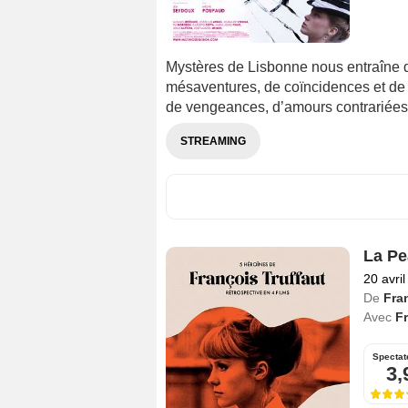
Mystères de Lisbonne nous entraîne d
mésaventures, de coïncidences et de r
de vengeances, d’amours contrariées
STREAMING
La Pe
20 avri
De
Fra
Avec
F
Spectat
3,