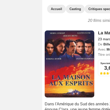
Accueil
Casting
Critiques spec
20 films simi
La Ma
23 mar
De
Bil
Avec
Me
Titre or
Spectat
3,
Dans l'Amérique du Sud des années 20
épouse Clara, une jeune femme dotée 