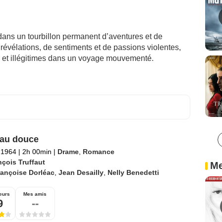
ans un tourbillon permanent d’aventures et de
évélations, de sentiments et de passions violentes,
 et illégitimes dans un voyage mouvementé.
au douce
l 1964
|
2h 00min
|
Drame
,
Romance
nçois Truffaut
Me
rançoise Dorléac
,
Jean Desailly
,
Nelly Benedetti
eurs
Mes amis
9
--