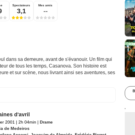
se
Spectateurs
Mes amis
9
3,1
--
seul dans sa demeure, avant de s'évanouir. Un film qui
teur de tous les temps, Casanova. Son histoire est
ure et sur scène, nous livrant ainsi ses aventures, ses
B
'
ines d'avril
ier 2001
|
2h 04min
|
Drame
ia de Medeiros
efano Accorsi
,
Joaquim de Almeida
,
Frédéric Pierrot