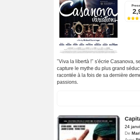
Pres
2,
"Viva la libertà !" s'écrie Casanova, 
capture le mythe du plus grand séduc
racontée à la fois de sa dernière deme
passions.
Capita
24 janv
De
Mar
Avec
St