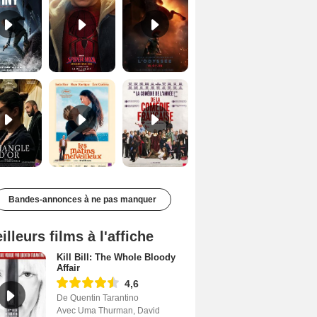
Le Triangle d'or Bande-annonce VF
Les Matins merveilleux Bande-annonce VF
De la Comédie-Française Teaser VF
Bandes-annonces à ne pas manquer
illeurs films à l'affiche
Kill Bill: The Whole Bloody
Affair
4,6
De Quentin Tarantino
Avec Uma Thurman, David