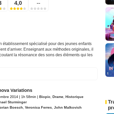
3
4,0
--
n établissement spécialisé pour des jeunes enfants
nt d'arriver. Enseignant aux méthodes originales, il
coutant la résonance des sons des éléments qui les
ova Variations
embre 2014
|
1h 58min
|
Biopic
,
Drame
,
Historique
Tr
hael Sturminger
pr
lorian Boesch
,
Veronica Ferres
,
John Malkovich