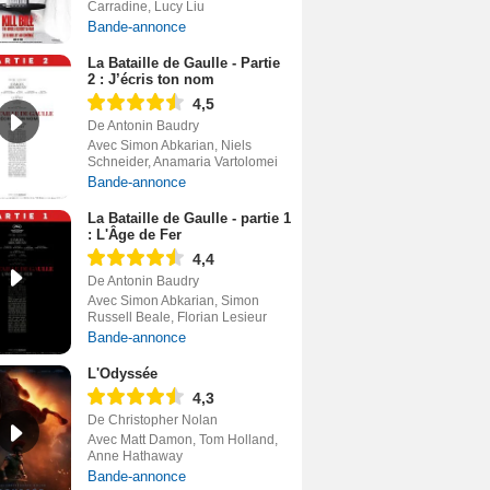
Carradine, Lucy Liu
Bande-annonce
La Bataille de Gaulle - Partie
2 : J’écris ton nom
4,5
De Antonin Baudry
Avec Simon Abkarian, Niels
Schneider, Anamaria Vartolomei
Bande-annonce
La Bataille de Gaulle - partie 1
: L'Âge de Fer
4,4
De Antonin Baudry
Avec Simon Abkarian, Simon
Russell Beale, Florian Lesieur
Bande-annonce
L'Odyssée
4,3
De Christopher Nolan
Avec Matt Damon, Tom Holland,
Anne Hathaway
Bande-annonce