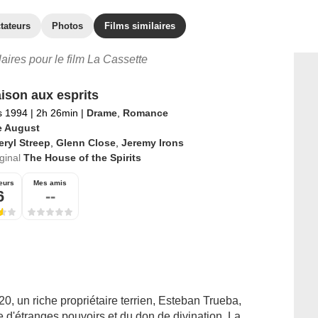
tateurs
Photos
Films similaires
laires pour le film La Cassette
ison aux esprits
s 1994
|
2h 26min
|
Drame
,
Romance
le August
ryl Streep
,
Glenn Close
,
Jeremy Irons
iginal
The House of the Spirits
eurs
Mes amis
6
--
, un riche propriétaire terrien, Esteban Trueba,
d'étranges pouvoirs et du don de divination. La