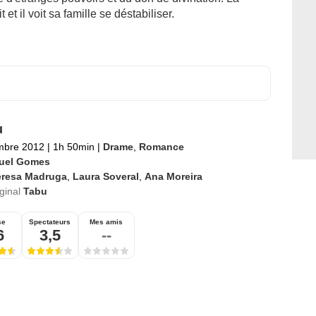
 et il voit sa famille se déstabiliser.
u
mbre 2012
|
1h 50min
|
Drame
,
Romance
uel Gomes
eresa Madruga
,
Laura Soveral
,
Ana Moreira
iginal
Tabu
se
Spectateurs
Mes amis
6
3,5
--