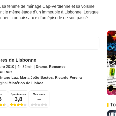
t, sa femme de ménage Cap-Verdienne et sa voisine
nt le même étage d’un immeuble à Lisbonne. Lorsque
rennent connaissance d’un épisode de son passé...
res de Lisbonne
bre 2010
|
4h 32min
|
Drame
,
Romance
ul Ruiz
driano Luz
,
Maria João Bastos
,
Ricardo Pereira
iginal
Mistérios de Lisboa
se
Spectateurs
Mes amis
5
3,8
--
To