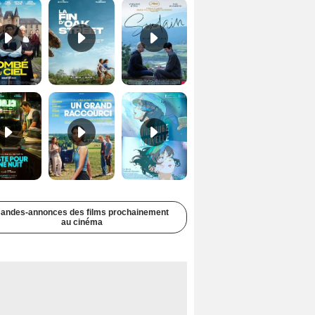
Juste pour une nuit Bande-annonce VO STFR
Un grand raccourci Bande-annonce VF
Une aube nouvelle Bande-annonce VO STFR
andes-annonces des films prochainement
au cinéma