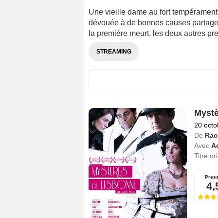
Une vieille dame au fort tempéramen
dévouée à de bonnes causes partage
la première meurt, les deux autres p
STREAMING
Mystè
20 octo
De
Rao
Avec
A
Titre or
Pres
4,