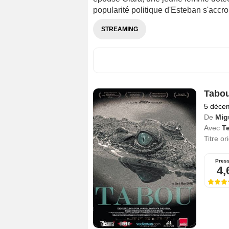
popularité politique d'Esteban s'accroit
STREAMING
Tabo
5 déce
De
Mig
Avec
T
Titre or
Pres
4,