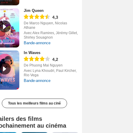
Jim Queen
4,3
De Marco Nguyen, Nicolas
Athane
Avec Alex Ramires, Jérémy Gillet,
Shirley Souagnon
Bande-annonce
In Waves
4,2
De Phuong Mai Nguyen
Avec Lyna Khoudri, Paul Kircher,
Rio Vega
Bande-annonce
Tous les meilleurs films au ciné
ailers des films
ochainement au cinéma
Tombé du ciel Bande-annonce VF
La fin d’Oak Street Bande-annonce VO STFR
Soudain Bande-annonce VF STFR