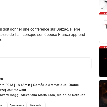
l doit donner une conférence sur Balzac, Pierre
tesse de l'air. Lorsque son épouse Franca apprend
r.
ne
bre 2013
|
1h 45min
|
Comédie dramatique
,
Drame
rzej Jakimowski
dward Hogg
,
Alexandra Maria Lara
,
Melchior Derouet
se
Spectateurs
Mes amis