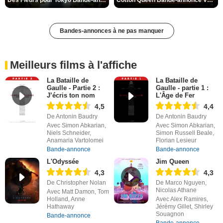
Bandes-annonces à ne pas manquer
Meilleurs films à l'affiche
La Bataille de
La Bataille de
Gaulle - Partie 2 :
Gaulle - partie 1 :
J’écris ton nom
L'Âge de Fer
4,5
4,4
De Antonin Baudry
De Antonin Baudry
Avec Simon Abkarian,
Avec Simon Abkarian,
Niels Schneider,
Simon Russell Beale,
Anamaria Vartolomei
Florian Lesieur
Bande-annonce
Bande-annonce
L'Odyssée
Jim Queen
4,3
4,3
De Christopher Nolan
De Marco Nguyen,
Nicolas Athane
Avec Matt Damon, Tom
Holland, Anne
Avec Alex Ramires,
Hathaway
Jérémy Gillet, Shirley
Souagnon
Bande-annonce
Bande-annonce