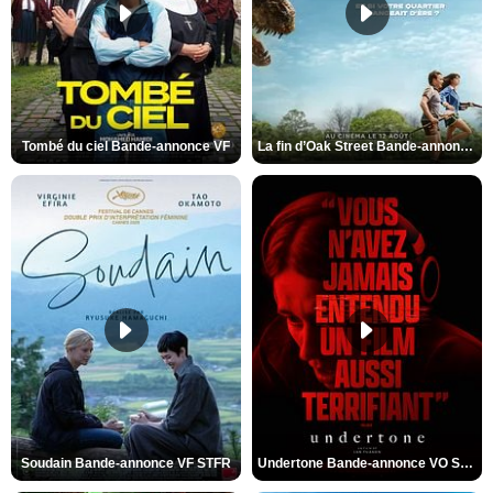
Tombé du ciel Bande-annonce VF
La fin d’Oak Street Bande-annonce VO STFR
Soudain Bande-annonce VF STFR
Undertone Bande-annonce VO STFR