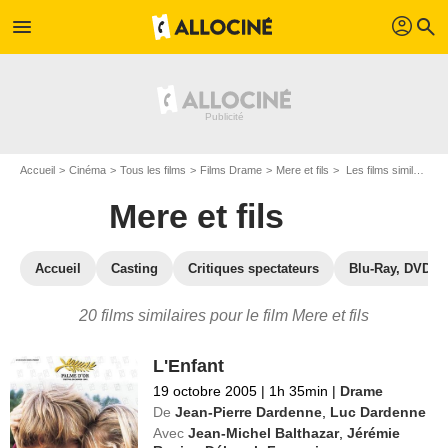
profil
menu
search
Accueil
Cinéma
Tous les films
Films Drame
Mere et fils
Les films similaires à "Mere et fils"
Mere et fils
Accueil
Casting
Critiques spectateurs
Blu-Ray, DVD
20 films similaires pour le film Mere et fils
L'Enfant
19 octobre 2005
|
1h 35min
|
Drame
De
Jean-Pierre Dardenne
,
Luc Dardenne
Avec
Jean-Michel Balthazar
,
Jérémie