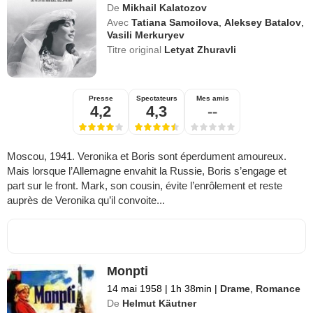
De
Mikhail Kalatozov
Avec
Tatiana Samoilova
,
Aleksey Batalov
,
Vasili Merkuryev
Titre original
Letyat Zhuravli
Presse
Spectateurs
Mes amis
4,2
4,3
--
Moscou, 1941. Veronika et Boris sont éperdument amoureux.
Mais lorsque l’Allemagne envahit la Russie, Boris s’engage et
part sur le front. Mark, son cousin, évite l’enrôlement et reste
auprès de Veronika qu’il convoite...
Monpti
14 mai 1958
|
1h 38min
|
Drame
,
Romance
De
Helmut Käutner