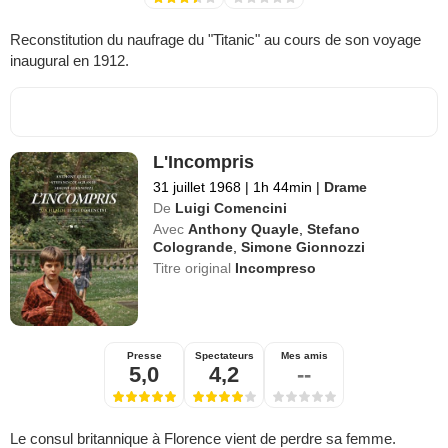
Reconstitution du naufrage du "Titanic" au cours de son voyage
inaugural en 1912.
L'Incompris
31 juillet 1968
|
1h 44min
|
Drame
De
Luigi Comencini
Avec
Anthony Quayle
,
Stefano
Cologrande
,
Simone Gionnozzi
Titre original
Incompreso
Presse
Spectateurs
Mes amis
5,0
4,2
--
Le consul britannique à Florence vient de perdre sa femme.