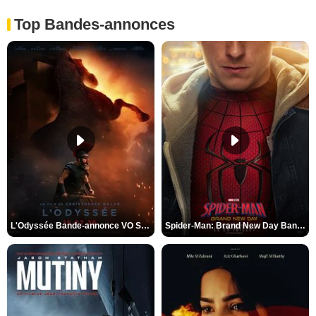
Top Bandes-annonces
L'Odyssée Bande-annonce VO STFR
Spider-Man: Brand New Day Bande-annonce VO STFR