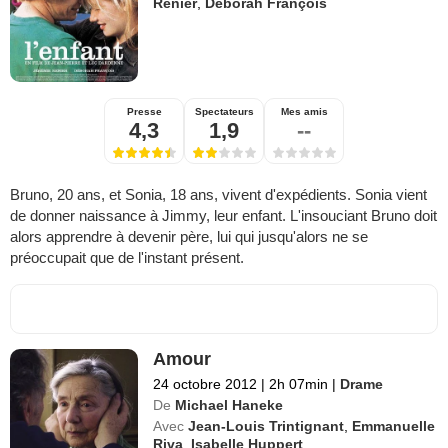
Renier
,
Déborah François
Presse
Spectateurs
Mes amis
4,3
1,9
--
Bruno, 20 ans, et Sonia, 18 ans, vivent d'expédients. Sonia vient
de donner naissance à Jimmy, leur enfant. L'insouciant Bruno doit
alors apprendre à devenir père, lui qui jusqu'alors ne se
préoccupait que de l'instant présent.
Amour
24 octobre 2012
|
2h 07min
|
Drame
De
Michael Haneke
Avec
Jean-Louis Trintignant
,
Emmanuelle
Riva
,
Isabelle Huppert