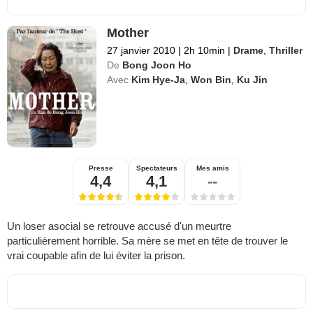
Mother
27 janvier 2010
|
2h 10min
|
Drame
,
Thriller
De
Bong Joon Ho
Avec
Kim Hye-Ja
,
Won Bin
,
Ku Jin
Presse
Spectateurs
Mes amis
4,4
4,1
--
Un loser asocial se retrouve accusé d'un meurtre
particulièrement horrible. Sa mère se met en tête de trouver le
vrai coupable afin de lui éviter la prison.