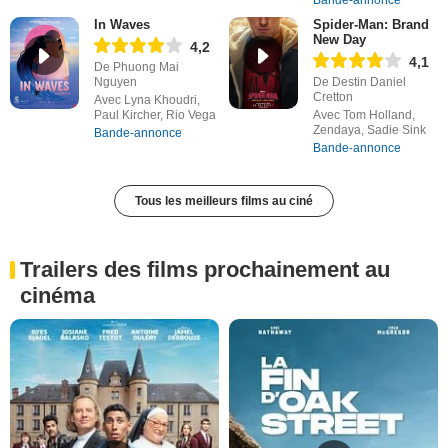
In Waves
Spider-Man: Brand
New Day
4,2
4,1
De Phuong Mai
Nguyen
De Destin Daniel
Cretton
Avec Lyna Khoudri,
Paul Kircher, Rio Vega
Avec Tom Holland,
Zendaya, Sadie Sink
Bande-annonce
Bande-annonce
Tous les meilleurs films au ciné
Trailers des films prochainement au
cinéma