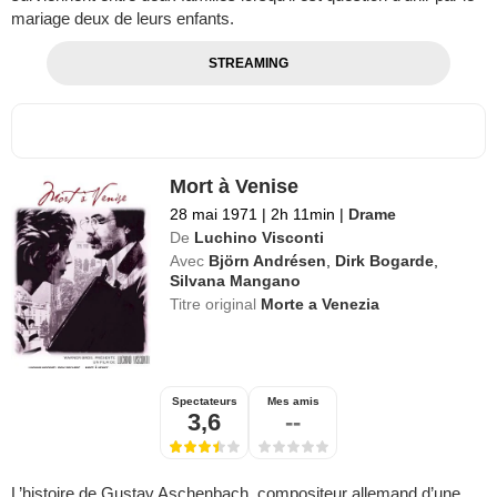
mariage deux de leurs enfants.
STREAMING
Mort à Venise
28 mai 1971
|
2h 11min
|
Drame
De
Luchino Visconti
Avec
Björn Andrésen
,
Dirk Bogarde
,
Silvana Mangano
Titre original
Morte a Venezia
Spectateurs
Mes amis
3,6
--
L’histoire de Gustav Aschenbach, compositeur allemand d’une