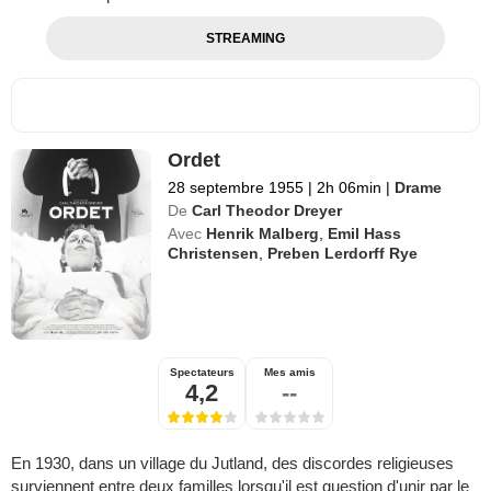
STREAMING
Ordet
28 septembre 1955
|
2h 06min
|
Drame
De
Carl Theodor Dreyer
Avec
Henrik Malberg
,
Emil Hass
Christensen
,
Preben Lerdorff Rye
Spectateurs
Mes amis
4,2
--
En 1930, dans un village du Jutland, des discordes religieuses
surviennent entre deux familles lorsqu'il est question d'unir par le