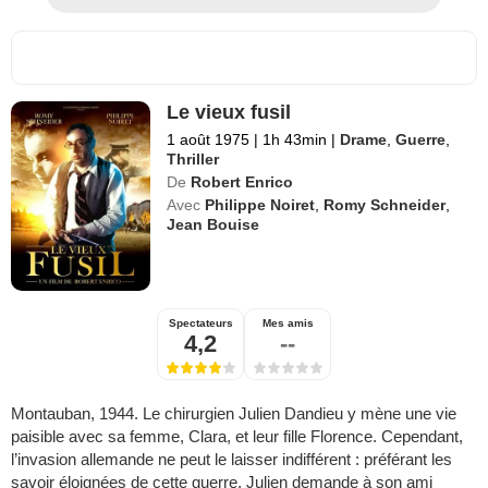
Le vieux fusil
1 août 1975
|
1h 43min
|
Drame
,
Guerre
,
Thriller
De
Robert Enrico
Avec
Philippe Noiret
,
Romy Schneider
,
Jean Bouise
Spectateurs
Mes amis
4,2
--
Montauban, 1944. Le chirurgien Julien Dandieu y mène une vie
paisible avec sa femme, Clara, et leur fille Florence. Cependant,
l’invasion allemande ne peut le laisser indifférent : préférant les
savoir éloignées de cette guerre, Julien demande à son ami