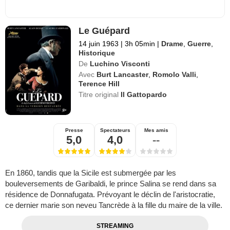
Le Guépard
14 juin 1963
|
3h 05min
|
Drame
,
Guerre
,
Historique
De
Luchino Visconti
Avec
Burt Lancaster
,
Romolo Valli
,
Terence Hill
Titre original
Il Gattopardo
Presse
Spectateurs
Mes amis
5,0
4,0
--
En 1860, tandis que la Sicile est submergée par les
bouleversements de Garibaldi, le prince Salina se rend dans sa
résidence de Donnafugata. Prévoyant le déclin de l'aristocratie,
ce dernier marie son neveu Tancrède à la fille du maire de la ville.
STREAMING