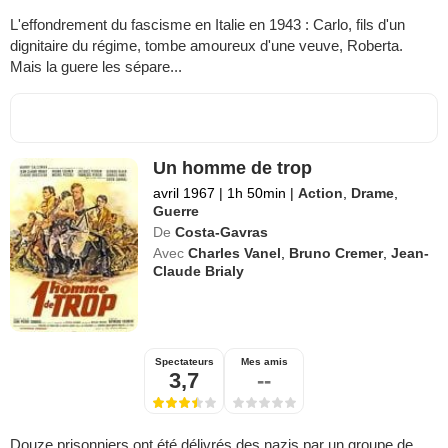
L'effondrement du fascisme en Italie en 1943 : Carlo, fils d'un
dignitaire du régime, tombe amoureux d'une veuve, Roberta.
Mais la guere les sépare...
Un homme de trop
avril 1967
|
1h 50min
|
Action
,
Drame
,
Guerre
De
Costa-Gavras
Avec
Charles Vanel
,
Bruno Cremer
,
Jean-
Claude Brialy
Spectateurs
Mes amis
3,7
--
Douze prisonniers ont été délivrés des nazis par un groupe de