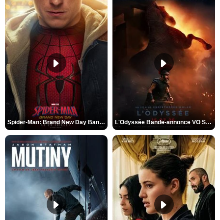
Spider-Man: Brand New Day Bande-annonce VO STFR
L'Odyssée Bande-annonce VO STFR