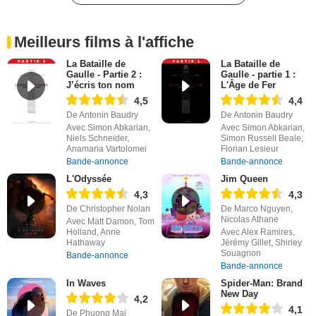
Meilleurs films à l'affiche
La Bataille de
La Bataille de
Gaulle - Partie 2 :
Gaulle - partie 1 :
J’écris ton nom
L'Âge de Fer
4,5
4,4
De Antonin Baudry
De Antonin Baudry
Avec Simon Abkarian,
Avec Simon Abkarian,
Niels Schneider,
Simon Russell Beale,
Anamaria Vartolomei
Florian Lesieur
Bande-annonce
Bande-annonce
L'Odyssée
Jim Queen
4,3
4,3
De Christopher Nolan
De Marco Nguyen,
Nicolas Athane
Avec Matt Damon, Tom
Holland, Anne
Avec Alex Ramires,
Hathaway
Jérémy Gillet, Shirley
Souagnon
Bande-annonce
Bande-annonce
In Waves
Spider-Man: Brand
New Day
4,2
4,1
De Phuong Mai