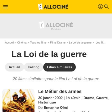
profil
menu
search
Accueil
Cinéma
Tous les films
Films Drame
La Loi de la guerre
Les films similaires à "La Loi de la guerre"
La Loi de la guerre
Accueil
Casting
Films similaires
20 films similaires pour le film La Loi de la guerre
Le Métier des armes
30 janvier 2002
|
1h 40min
|
Drame
,
Guerre
,
Historique
De
Ermanno Olmi