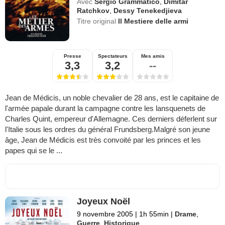
Avec
Sergio Grammatico
,
Dimitar
Ratchkov
,
Dessy Tenekedjieva
Titre original
Il Mestiere delle armi
Presse
Spectateurs
Mes amis
3,3
3,2
--
Jean de Médicis, un noble chevalier de 28 ans, est le capitaine de
l'armée papale durant la campagne contre les lansquenets de
Charles Quint, empereur d'Allemagne. Ces derniers déferlent sur
l'Italie sous les ordres du général Frundsberg.Malgré son jeune
âge, Jean de Médicis est très convoité par les princes et les
papes qui se le ...
Joyeux Noël
9 novembre 2005
|
1h 55min
|
Drame
,
Guerre
,
Historique