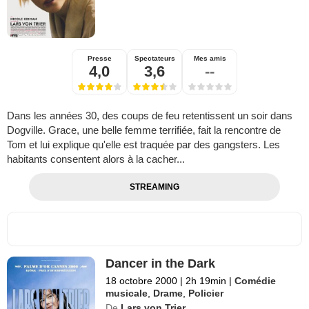
Presse
Spectateurs
Mes amis
4,0
3,6
--
Dans les années 30, des coups de feu retentissent un soir dans
Dogville. Grace, une belle femme terrifiée, fait la rencontre de
Tom et lui explique qu'elle est traquée par des gangsters. Les
habitants consentent alors à la cacher...
STREAMING
Dancer in the Dark
18 octobre 2000
|
2h 19min
|
Comédie
musicale
,
Drame
,
Policier
De
Lars von Trier