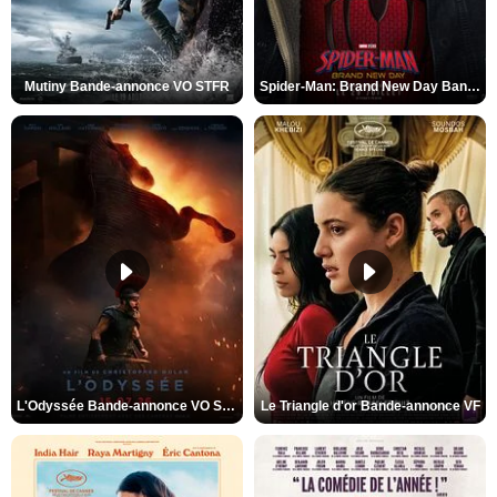
Mutiny Bande-annonce VO STFR
Spider-Man: Brand New Day Bande-annonce VO STFR
L'Odyssée Bande-annonce VO STFR
Le Triangle d'or Bande-annonce VF