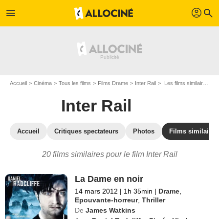
profil
menu
search
Accueil
Cinéma
Tous les films
Films Drame
Inter Rail
Les films similaires à "Inter Rail"
Inter Rail
Accueil
Critiques spectateurs
Photos
Films similaires
20 films similaires pour le film Inter Rail
La Dame en noir
14 mars 2012
|
1h 35min
|
Drame
,
Epouvante-horreur
,
Thriller
De
James Watkins