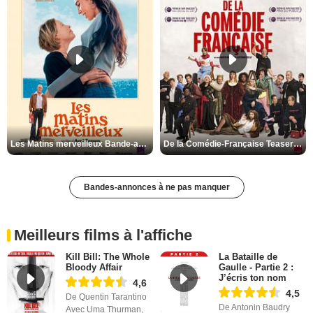
Les Matins merveilleux Bande-annonce VF
De la Comédie-Française Teaser VF
Bandes-annonces à ne pas manquer
Meilleurs films à l'affiche
Kill Bill: The Whole
La Bataille de
Bloody Affair
Gaulle - Partie 2 :
J’écris ton nom
4,6
4,5
De Quentin Tarantino
De Antonin Baudry
Avec Uma Thurman,