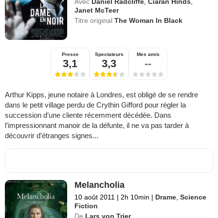
Avec
Daniel Radcliffe
,
Ciarán Hinds
,
Janet McTeer
Titre original
The Woman In Black
Presse
Spectateurs
Mes amis
3,1
3,3
--
Arthur Kipps, jeune notaire à Londres, est obligé de se rendre
dans le petit village perdu de Crythin Gifford pour régler la
succession d’une cliente récemment décédée. Dans
l’impressionnant manoir de la défunte, il ne va pas tarder à
découvrir d’étranges signes...
Melancholia
10 août 2011
|
2h 10min
|
Drame
,
Science
Fiction
De
Lars von Trier