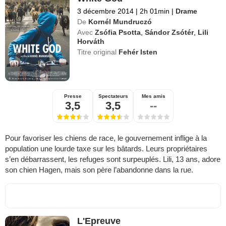
3 décembre 2014
|
2h 01min
|
Drame
De
Kornél Mundruczó
Avec
Zsófia Psotta
,
Sándor Zsótér
,
Lili
Horváth
Titre original
Fehér Isten
Presse
Spectateurs
Mes amis
3,5
3,5
--
Pour favoriser les chiens de race, le gouvernement inflige à la
population une lourde taxe sur les bâtards. Leurs propriétaires
s’en débarrassent, les refuges sont surpeuplés. Lili, 13 ans, adore
son chien Hagen, mais son père l’abandonne dans la rue.
L'Epreuve