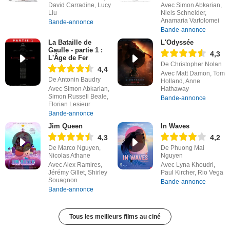
David Carradine, Lucy
Avec Simon Abkarian,
Liu
Niels Schneider,
Anamaria Vartolomei
Bande-annonce
Bande-annonce
La Bataille de
L'Odyssée
Gaulle - partie 1 :
4,3
L'Âge de Fer
De Christopher Nolan
4,4
Avec Matt Damon, Tom
De Antonin Baudry
Holland, Anne
Avec Simon Abkarian,
Hathaway
Simon Russell Beale,
Bande-annonce
Florian Lesieur
Bande-annonce
Jim Queen
In Waves
4,3
4,2
De Marco Nguyen,
De Phuong Mai
Nicolas Athane
Nguyen
Avec Alex Ramires,
Avec Lyna Khoudri,
Jérémy Gillet, Shirley
Paul Kircher, Rio Vega
Souagnon
Bande-annonce
Bande-annonce
Tous les meilleurs films au ciné