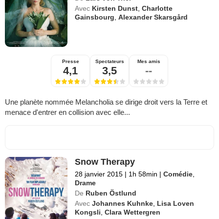
Avec
Kirsten Dunst
,
Charlotte
Gainsbourg
,
Alexander Skarsgård
Presse
Spectateurs
Mes amis
4,1
3,5
--
Une planète nommée Melancholia se dirige droit vers la Terre et
menace d'entrer en collision avec elle...
Snow Therapy
28 janvier 2015
|
1h 58min
|
Comédie
,
Drame
De
Ruben Östlund
Avec
Johannes Kuhnke
,
Lisa Loven
Kongsli
,
Clara Wettergren