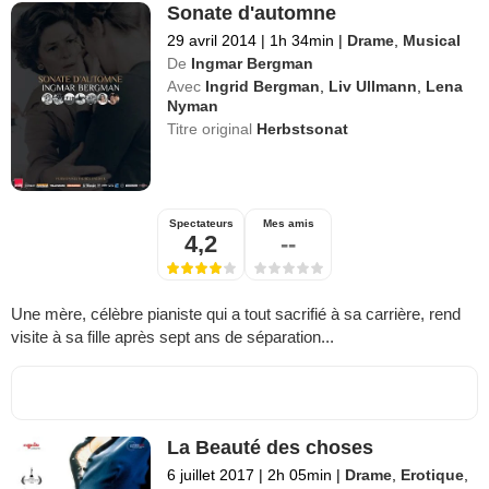
Sonate d'automne
29 avril 2014
|
1h 34min
|
Drame
,
Musical
De
Ingmar Bergman
Avec
Ingrid Bergman
,
Liv Ullmann
,
Lena
Nyman
Titre original
Herbstsonat
Spectateurs
Mes amis
4,2
--
Une mère, célèbre pianiste qui a tout sacrifié à sa carrière, rend
visite à sa fille après sept ans de séparation...
La Beauté des choses
6 juillet 2017
|
2h 05min
|
Drame
,
Erotique
,