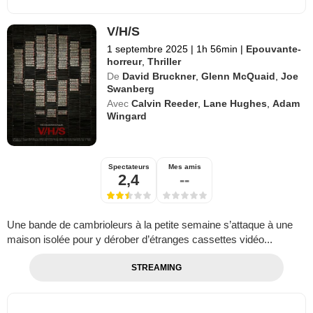
V/H/S
1 septembre 2025
|
1h 56min
|
Epouvante-
horreur
,
Thriller
De
David Bruckner
,
Glenn McQuaid
,
Joe
Swanberg
Avec
Calvin Reeder
,
Lane Hughes
,
Adam
Wingard
Spectateurs
Mes amis
2,4
--
Une bande de cambrioleurs à la petite semaine s’attaque à une
maison isolée pour y dérober d’étranges cassettes vidéo...
STREAMING