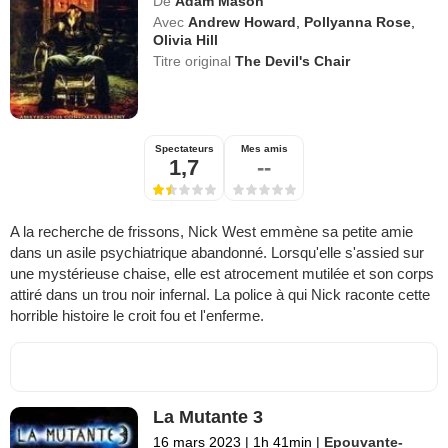
De
Adam Mason
Avec
Andrew Howard
,
Pollyanna Rose
,
Olivia Hill
Titre original
The Devil's Chair
Spectateurs
Mes amis
1,7
--
A la recherche de frissons, Nick West emmène sa petite amie
dans un asile psychiatrique abandonné. Lorsqu'elle s'assied sur
une mystérieuse chaise, elle est atrocement mutilée et son corps
attiré dans un trou noir infernal. La police à qui Nick raconte cette
horrible histoire le croit fou et l'enferme.
La Mutante 3
16 mars 2023
|
1h 41min
|
Epouvante-