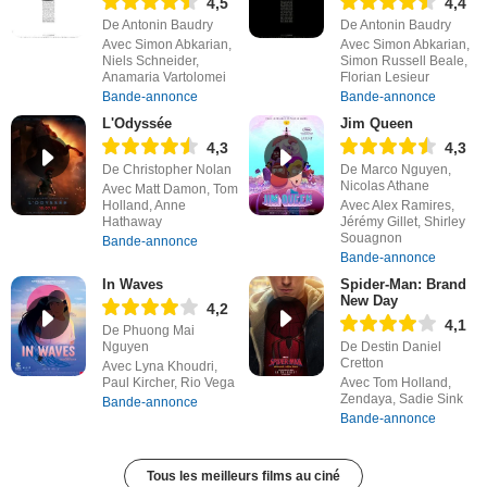
4,5
4,4
De Antonin Baudry
De Antonin Baudry
Avec Simon Abkarian,
Avec Simon Abkarian,
Niels Schneider,
Simon Russell Beale,
Anamaria Vartolomei
Florian Lesieur
Bande-annonce
Bande-annonce
L'Odyssée
Jim Queen
4,3
4,3
De Christopher Nolan
De Marco Nguyen,
Nicolas Athane
Avec Matt Damon, Tom
Holland, Anne
Avec Alex Ramires,
Hathaway
Jérémy Gillet, Shirley
Souagnon
Bande-annonce
Bande-annonce
In Waves
Spider-Man: Brand
New Day
4,2
4,1
De Phuong Mai
Nguyen
De Destin Daniel
Cretton
Avec Lyna Khoudri,
Paul Kircher, Rio Vega
Avec Tom Holland,
Zendaya, Sadie Sink
Bande-annonce
Bande-annonce
Tous les meilleurs films au ciné