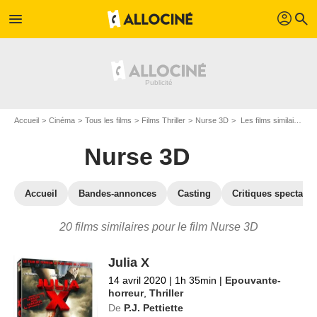
profil
menu
search
Accueil
Cinéma
Tous les films
Films Thriller
Nurse 3D
Les films similaires à "Nurse 3D"
Nurse 3D
Accueil
Bandes-annonces
Casting
Critiques spectateu
20 films similaires pour le film Nurse 3D
Julia X
14 avril 2020
|
1h 35min
|
Epouvante-
horreur
,
Thriller
De
P.J. Pettiette