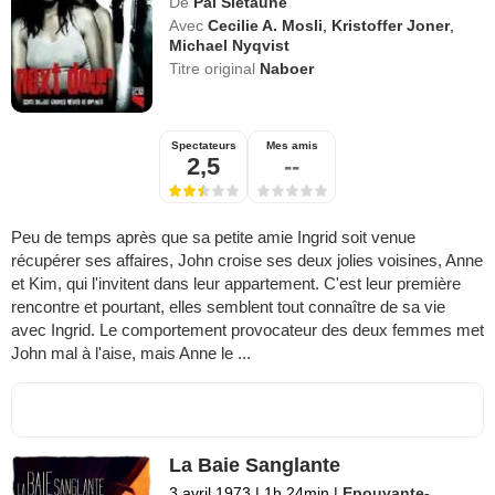
De
Pal Sletaune
Avec
Cecilie A. Mosli
,
Kristoffer Joner
,
Michael Nyqvist
Titre original
Naboer
Spectateurs
Mes amis
2,5
--
Peu de temps après que sa petite amie Ingrid soit venue
récupérer ses affaires, John croise ses deux jolies voisines, Anne
et Kim, qui l'invitent dans leur appartement. C'est leur première
rencontre et pourtant, elles semblent tout connaître de sa vie
avec Ingrid. Le comportement provocateur des deux femmes met
John mal à l'aise, mais Anne le ...
La Baie Sanglante
3 avril 1973
|
1h 24min
|
Epouvante-