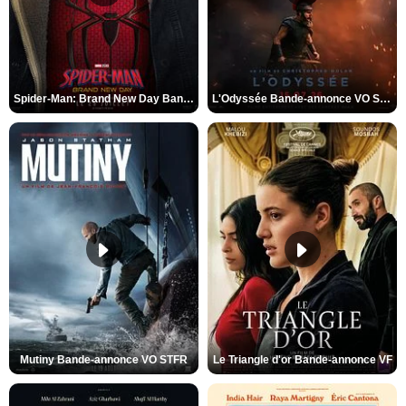
Spider-Man: Brand New Day Bande-annonce VO STFR
L'Odyssée Bande-annonce VO STFR
Mutiny Bande-annonce VO STFR
Le Triangle d'or Bande-annonce VF