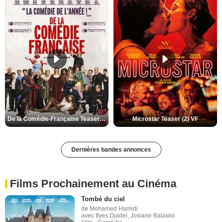
De la Comédie-Française Teaser (3) VF
Microstar Teaser (2) VF
Dernières bandes annonces
Films Prochainement au Cinéma
Tombé du ciel
de Mohamed Hamidi
avec Ilyes Djadel, Josiane Balasko