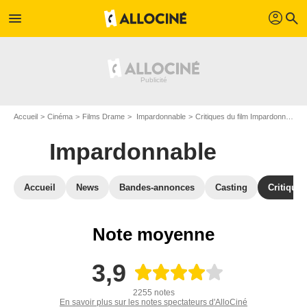
profil
menu
search
Accueil
Cinéma
Films Drame
Impardonnable
Critiques du film Impardonnable
Impardonnable
Accueil
News
Bandes-annonces
Casting
Critiques
Note moyenne
3,9
2255 notes
En savoir plus sur les notes spectateurs d'AlloCiné