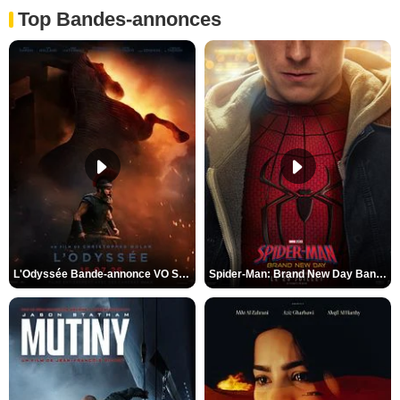
Top Bandes-annonces
L'Odyssée Bande-annonce VO STFR
Spider-Man: Brand New Day Bande-annonce VO STFR