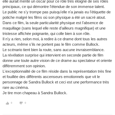
elle aurait mérité un oscar pour ce rôle très éloigné de ses rôles
principaux, ce qui démontre l'étendue de son immense talent.
Le public ne s'y trompe pas puisqu'elle n'a janais eu l'étiquette de
potiche malgré les films où son physique a été un sacré atout.
Dans ce film, la seule particularité physique est l'absence de
maquillage (sans lequel elle reste d'ailleurs magnifique) et une
tristesse affichée poignante, qui colle bien à son rôle.
Il n'y a rien, selon moi, à redire à ce drame dont tous les autres
acteurs, même s'ils ne portent pas le film comme Bullock.
Le scénario tient bien la route, sans aucune invraisemblance.
La révélation surprise qui intervient en seconde partie de film
donne une toute autre vision de ce drame au spectateur et oriente
différemment son opinion.
L'exceptionnalité de ce film réside dans la représentation très fine
et fouillée des différents ascenseurs emotionnels que vit le
personnage de Sandra Bullock et ceci est une performance très
rare au cinéma.
Je tire mon chapeau à Sandra Bullock.
0
0