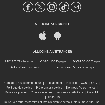
ALLOCINÉ SUR MOBILE
ALLOCINÉ À L'ÉTRANGER
Filmstarts
SensaCine
Beyazperde
Allemagne
Espagne
Turquie
AdoroCinema
Sensacine México
Brésil
Mexique
Contact
|
Qui sommes-nous
|
Recrutement
|
Publicité
|
CGU
|
CGV
|
Politique de cookies
|
Préférences cookies
|
Données Personnelles
|
Revue de presse
|
Charte d'écriture
|
Les services AlloCiné
|
Gérer Utiq
|
©AlloCiné
Retrouvez tous les horaires et infos de votre cinéma sur le numéro AlloCiné :