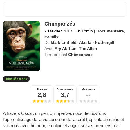
Chimpanzés
20 février 2013
|
1h 18min
|
Documentaire
,
Famille
De
Mark Linfield
,
Alastair Fothergill
Avec
Ary Abittan
,
Tim Allen
Titre original
Chimpanzee
Dès 8 ans
Presse
Spectateurs
Mes amis
2,8
3,7
--
A travers Oscar, un petit chimpanzé, nous découvrons
l’apprentissage de la vie au cœur de la forêt tropicale africaine et
suivrons avec humour, émotion et angoisse ses premiers pas