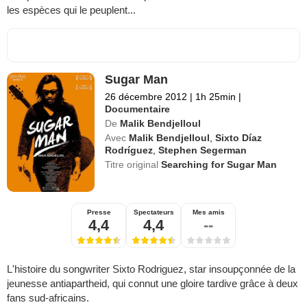
les espèces qui le peuplent...
Sugar Man
26 décembre 2012
|
1h 25min
|
Documentaire
De
Malik Bendjelloul
Avec
Malik Bendjelloul
,
Sixto Díaz
Rodríguez
,
Stephen Segerman
Titre original
Searching for Sugar Man
Presse
Spectateurs
Mes amis
4,4
4,4
--
L'histoire du songwriter Sixto Rodriguez, star insoupçonnée de la
jeunesse antiapartheid, qui connut une gloire tardive grâce à deux
fans sud-africains.