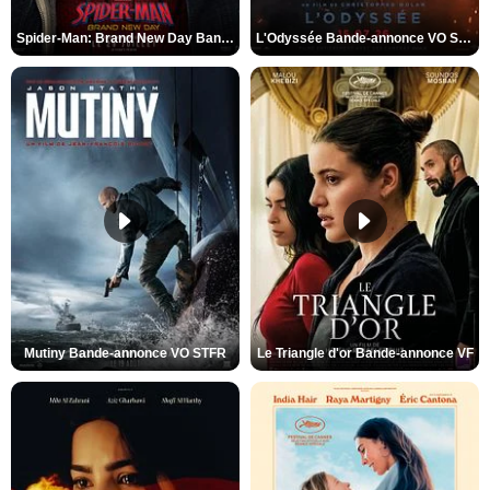
Spider-Man: Brand New Day Bande-annonce VO STFR
L'Odyssée Bande-annonce VO STFR
Mutiny Bande-annonce VO STFR
Le Triangle d'or Bande-annonce VF