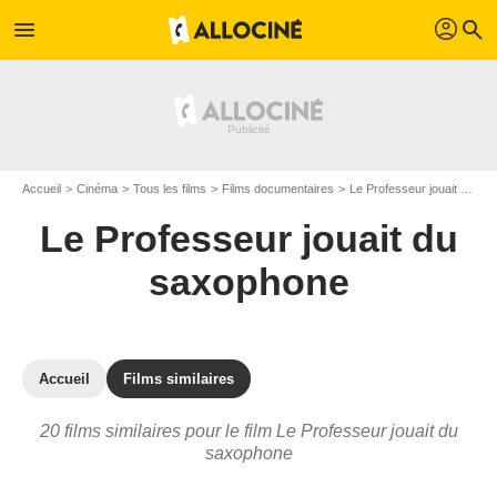
profil
menu
search
Accueil
Cinéma
Tous les films
Films documentaires
Le Professeur jouait du saxophone
Le Professeur jouait du
saxophone
Accueil
Films similaires
20 films similaires pour le film Le Professeur jouait du
saxophone