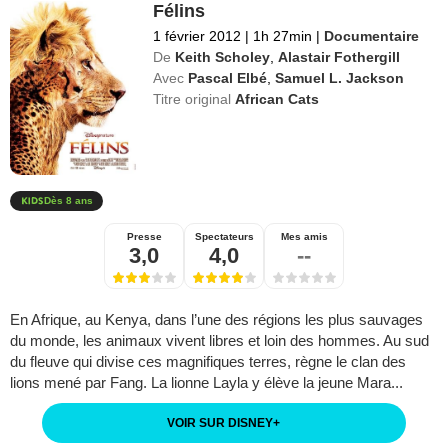
Félins
1 février 2012
|
1h 27min
|
Documentaire
De
Keith Scholey
,
Alastair Fothergill
Avec
Pascal Elbé
,
Samuel L. Jackson
Titre original
African Cats
Dès 8 ans
Presse
Spectateurs
Mes amis
3,0
4,0
--
En Afrique, au Kenya, dans l’une des régions les plus sauvages
du monde, les animaux vivent libres et loin des hommes. Au sud
du fleuve qui divise ces magnifiques terres, règne le clan des
lions mené par Fang. La lionne Layla y élève la jeune Mara...
VOIR SUR DISNEY
+