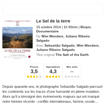
Le Sel de la terre
15 octobre 2014
|
1h 50min
|
Biopic
,
Documentaire
De
Wim Wenders
,
Juliano Ribeiro
Salgado
Avec
Sebastião Salgado
,
Wim Wenders
,
Juliano Ribeiro Salgado
Titre original
The Salt of the Earth
Presse
Spectateurs
Mes amis
3,5
4,3
--
Depuis quarante ans, le photographe Sebastião Salgado parcourt
les continents sur les traces d’une humanité en pleine mutation.
Alors qu’il a témoigné des événements majeurs qui ont marqué
notre histoire récente : conflits internationaux, famine, exode…