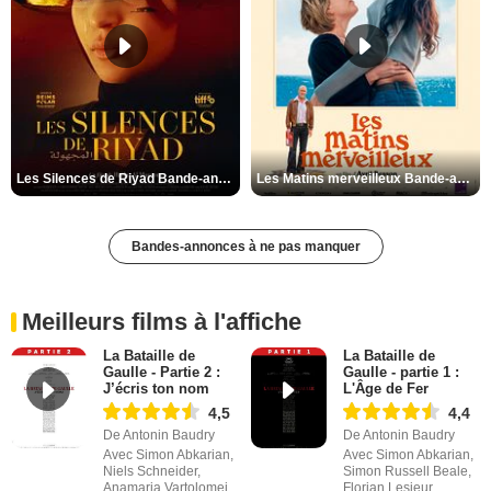
Les Silences de Riyad Bande-annonce VO STFR
Les Matins merveilleux Bande-annonce VF
Bandes-annonces à ne pas manquer
Meilleurs films à l'affiche
La Bataille de
La Bataille de
Gaulle - Partie 2 :
Gaulle - partie 1 :
J’écris ton nom
L'Âge de Fer
4,5
4,4
De Antonin Baudry
De Antonin Baudry
Avec Simon Abkarian,
Avec Simon Abkarian,
Niels Schneider,
Simon Russell Beale,
Anamaria Vartolomei
Florian Lesieur