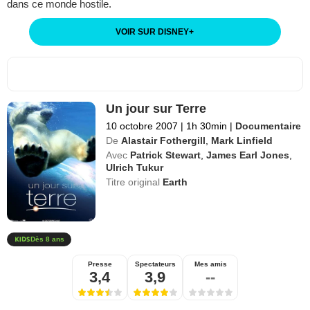
dans ce monde hostile.
VOIR SUR DISNEY
+
Un jour sur Terre
10 octobre 2007
|
1h 30min
|
Documentaire
De
Alastair Fothergill
,
Mark Linfield
Avec
Patrick Stewart
,
James Earl Jones
,
Ulrich Tukur
Titre original
Earth
Dès 8 ans
Presse
Spectateurs
Mes amis
3,4
3,9
--