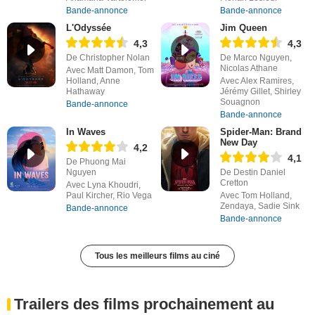
Bande-annonce
Bande-annonce
L'Odyssée
Jim Queen
4,3
4,3
De Christopher Nolan
De Marco Nguyen,
Nicolas Athane
Avec Matt Damon, Tom
Holland, Anne
Avec Alex Ramires,
Hathaway
Jérémy Gillet, Shirley
Souagnon
Bande-annonce
Bande-annonce
In Waves
Spider-Man: Brand
New Day
4,2
4,1
De Phuong Mai
Nguyen
De Destin Daniel
Cretton
Avec Lyna Khoudri,
Paul Kircher, Rio Vega
Avec Tom Holland,
Zendaya, Sadie Sink
Bande-annonce
Bande-annonce
Tous les meilleurs films au ciné
Trailers des films prochainement au