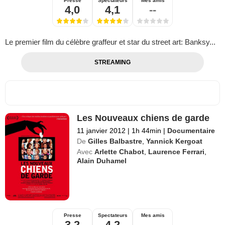
Presse
Spectateurs
Mes amis
4,0
4,1
--
Le premier film du célèbre graffeur et star du street art: Banksy...
STREAMING
Les Nouveaux chiens de garde
11 janvier 2012
|
1h 44min
|
Documentaire
De
Gilles Balbastre
,
Yannick Kergoat
Avec
Arlette Chabot
,
Laurence Ferrari
,
Alain Duhamel
Presse
Spectateurs
Mes amis
3,2
4,2
--