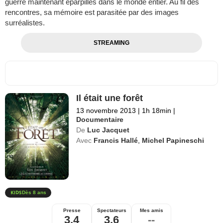
guerre maintenant éparpillés dans le monde entier. Au fil des
rencontres, sa mémoire est parasitée par des images
surréalistes.
STREAMING
Il était une forêt
13 novembre 2013
|
1h 18min
|
Documentaire
De
Luc Jacquet
Avec
Francis Hallé
,
Michel Papineschi
Dès 8 ans
Presse
Spectateurs
Mes amis
3,4
3,6
--