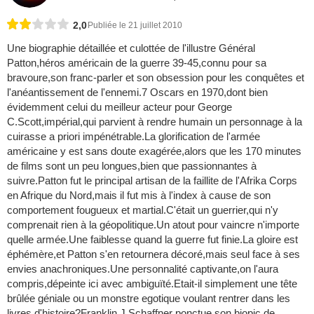
2,0
Publiée le 21 juillet 2010
Une biographie détaillée et culottée de l'illustre Général
Patton,héros américain de la guerre 39-45,connu pour sa
bravoure,son franc-parler et son obsession pour les conquêtes et
l'anéantissement de l'ennemi.7 Oscars en 1970,dont bien
évidemment celui du meilleur acteur pour George
C.Scott,impérial,qui parvient à rendre humain un personnage à la
cuirasse a priori impénétrable.La glorification de l'armée
américaine y est sans doute exagérée,alors que les 170 minutes
de films sont un peu longues,bien que passionnantes à
suivre.Patton fut le principal artisan de la faillite de l'Afrika Corps
en Afrique du Nord,mais il fut mis à l'index à cause de son
comportement fougueux et martial.C'était un guerrier,qui n'y
comprenait rien à la géopolitique.Un atout pour vaincre n'importe
quelle armée.Une faiblesse quand la guerre fut finie.La gloire est
éphémère,et Patton s'en retournera décoré,mais seul face à ses
envies anachroniques.Une personnalité captivante,on l'aura
compris,dépeinte ici avec ambiguïté.Etait-il simplement une tête
brûlée géniale ou un monstre egotique voulant rentrer dans les
livres d'histoire?Franklin J.Schaffner ponctue son biopic de