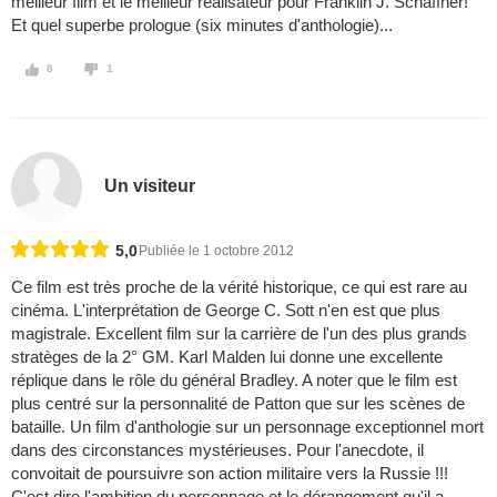
meilleur film et le meilleur rèalisateur pour Franklin J. Schaffner!
Et quel superbe prologue (six minutes d'anthologie)...
8
1
Un visiteur
5,0
Publiée le 1 octobre 2012
Ce film est très proche de la vérité historique, ce qui est rare au
cinéma. L'interprétation de George C. Sott n'en est que plus
magistrale. Excellent film sur la carrière de l'un des plus grands
stratèges de la 2° GM. Karl Malden lui donne une excellente
réplique dans le rôle du général Bradley. A noter que le film est
plus centré sur la personnalité de Patton que sur les scènes de
bataille. Un film d'anthologie sur un personnage exceptionnel mort
dans des circonstances mystérieuses. Pour l'anecdote, il
convoitait de poursuivre son action militaire vers la Russie !!!
C'est dire l'ambition du personnage et le dérangement qu'il a