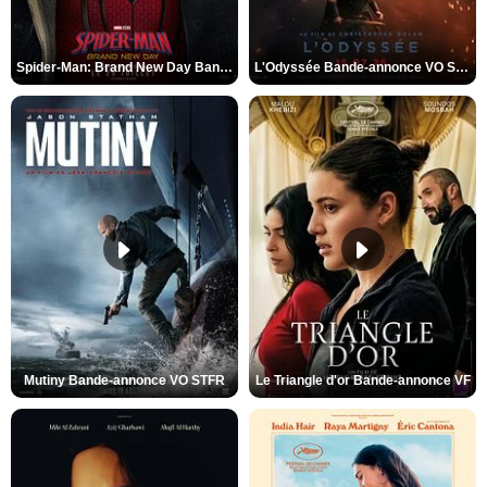
Spider-Man: Brand New Day Bande-annonce VO STFR
L'Odyssée Bande-annonce VO STFR
Mutiny Bande-annonce VO STFR
Le Triangle d'or Bande-annonce VF