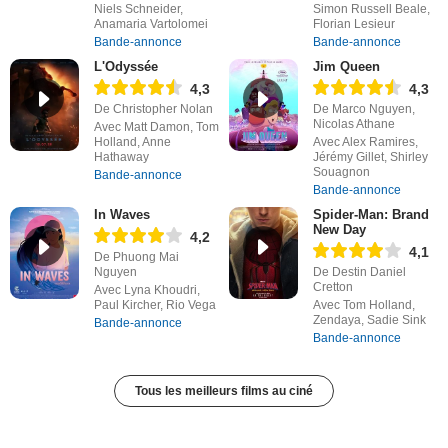
Niels Schneider,
Simon Russell Beale,
Anamaria Vartolomei
Florian Lesieur
Bande-annonce
Bande-annonce
L'Odyssée
Jim Queen
4,3
4,3
De Christopher Nolan
De Marco Nguyen,
Nicolas Athane
Avec Matt Damon, Tom
Holland, Anne
Avec Alex Ramires,
Hathaway
Jérémy Gillet, Shirley
Souagnon
Bande-annonce
Bande-annonce
In Waves
Spider-Man: Brand
New Day
4,2
4,1
De Phuong Mai
Nguyen
De Destin Daniel
Cretton
Avec Lyna Khoudri,
Paul Kircher, Rio Vega
Avec Tom Holland,
Zendaya, Sadie Sink
Bande-annonce
Bande-annonce
Tous les meilleurs films au ciné