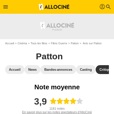
profil
menu
search
Accueil
Cinéma
Tous les films
Films Guerre
Patton
Avis sur Patton
Patton
Accueil
News
Bandes-annonces
Casting
Critiques
Note moyenne
3,9
1181 notes
En savoir plus sur les notes spectateurs d'AlloCiné