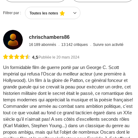
Filtrer par :
Toutes les notes
chrischambers86
16 189 abonnés
13 142 critiques
Suivre son activité
4,5
Publiée le 20 mars 2024
Un formidable film de guerre portè par un George C. Scott
impèrial qui refusa l'Oscar du meilleur acteur (une première à
Hollywood). Un film à la gloire de Patton, ce gènèral fonceur et
grande gueule qui se crevait la peau pour exècuter un ordre, cet
historien militaire dont le secret ètait le passè, ce romantique des
temps modernes qui apprèciait la musique et la poèsie française!
Commander une armèe au combat sans ambition politique, c'est
tout ce que voulait au fond ce grand tacticien ègarè dans un XXe
siècle qu'il n'aimait pas! A ses côtès d'excellents seconds rôles
(Karl Malden, Stephen Young...) dans un classique du genre au
propos ambigu, mais qui fut l'objet de nombreux Oscars dont le