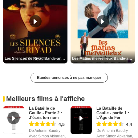
Les Silences de Riyad Bande-annonce VO STFR
Les Matins merveilleux Bande-annonce VF
Bandes-annonces à ne pas manquer
Meilleurs films à l'affiche
La Bataille de
La Bataille de
Gaulle - Partie 2 :
Gaulle - partie 1 :
J’écris ton nom
L'Âge de Fer
4,5
4,4
De Antonin Baudry
De Antonin Baudry
Avec Simon Abkarian,
Avec Simon Abkarian,