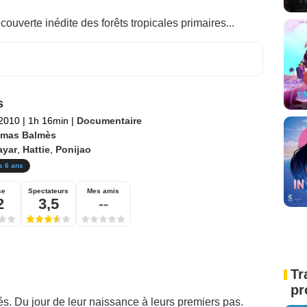
écouverte inédite des forêts tropicales primaires...
s
 2010
|
1h 16min
|
Documentaire
mas Balmès
ayar
,
Hattie
,
Ponijao
s 6 ans
se
Spectateurs
Mes amis
2
3,5
--
Tr
pr
s. Du jour de leur naissance à leurs premiers pas.