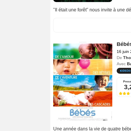
"Il était une forêt" nous invite à une d
Bébé
16 juin
De
Tho
Avec
B
Dè
Pres
3,
Une année dans la vie de quatre bébé