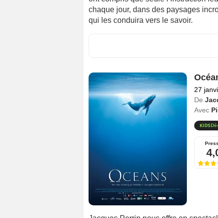
chaque jour, dans des paysages incroy
qui les conduira vers le savoir.
Océa
27 janv
De
Jac
Avec
P
Dè
Pres
4,