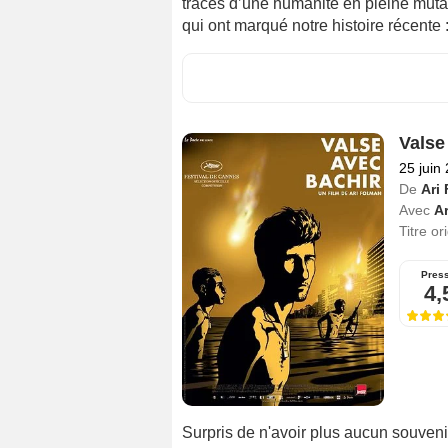
traces d’une humanité en pleine muta
qui ont marqué notre histoire récente 
Valse
25 juin
De
Ari
Avec
A
Titre or
Pres
4,
Surpris de n'avoir plus aucun souvenir