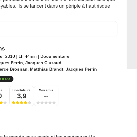
ables, ils se lancent dans un périple à haut risque
ns
ier 2010
|
1h 44min
|
Documentaire
ques Perrin
,
Jacques Cluzaud
ierce Brosnan
,
Matthias Brandt
,
Jacques Perrin
s 8 ans
se
Spectateurs
Mes amis
0
3,9
--