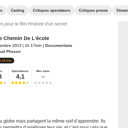
es
Casting
Critiques spectateurs
Critiques presse
Strea
es pour le film Histoire d'un secret
e Chemin De L'école
tembre 2013
|
1h 17min
|
Documentaire
cal Plisson
s 10 ans
se
Spectateurs
Mes amis
8
4,1
--
u globe mais partagent la même soif d’apprendre. Ils
r permettra d’améliorer leur vie, et c’est pour cela que