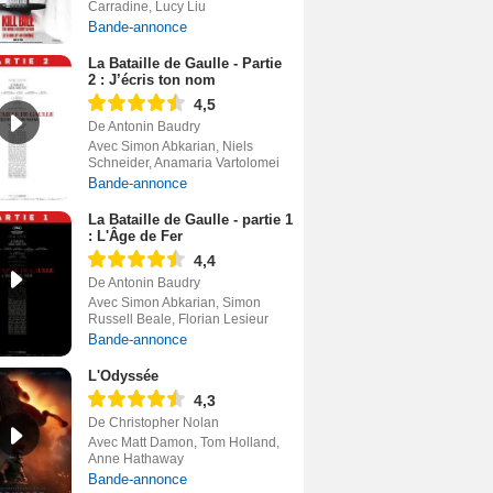
Carradine, Lucy Liu
Bande-annonce
La Bataille de Gaulle - Partie
2 : J’écris ton nom
4,5
De Antonin Baudry
Avec Simon Abkarian, Niels
Schneider, Anamaria Vartolomei
Bande-annonce
La Bataille de Gaulle - partie 1
: L'Âge de Fer
4,4
De Antonin Baudry
Avec Simon Abkarian, Simon
Russell Beale, Florian Lesieur
Bande-annonce
L'Odyssée
4,3
De Christopher Nolan
Avec Matt Damon, Tom Holland,
Anne Hathaway
Bande-annonce