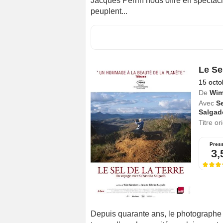
Jacques Perrin nous offre en spectac
peuplent...
Le Sel
15 octo
De
Wim
Avec
S
Salgad
Titre or
Pres
3,
Depuis quarante ans, le photographe 