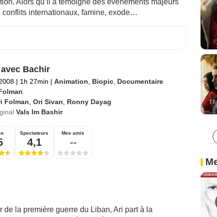
tion. Alors qu’il a témoigné des événements majeurs
: conflits internationaux, famine, exode…
 avec Bachir
 2008
|
1h 27min
|
Animation
,
Biopic
,
Documentaire
 Folman
ri Folman
,
Ori Sivan
,
Ronny Dayag
iginal
Vals Im Bashir
se
Spectateurs
Mes amis
5
4,1
--
Me
 de la première guerre du Liban, Ari part à la