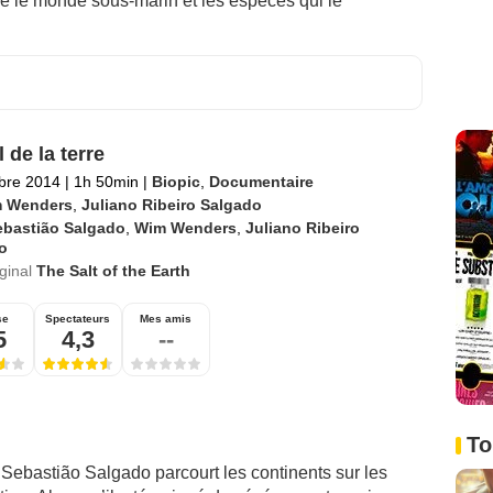
le le monde sous-marin et les espèces qui le
 de la terre
bre 2014
|
1h 50min
|
Biopic
,
Documentaire
 Wenders
,
Juliano Ribeiro Salgado
ebastião Salgado
,
Wim Wenders
,
Juliano Ribeiro
o
iginal
The Salt of the Earth
se
Spectateurs
Mes amis
5
4,3
--
To
Sebastião Salgado parcourt les continents sur les