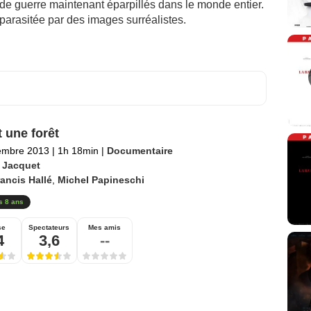
e guerre maintenant éparpillés dans le monde entier.
 parasitée par des images surréalistes.
it une forêt
embre 2013
|
1h 18min
|
Documentaire
 Jacquet
ancis Hallé
,
Michel Papineschi
s 8 ans
se
Spectateurs
Mes amis
4
3,6
--