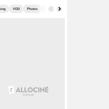
ming
VOD
Photos
Secrets de tournage
Films similaires