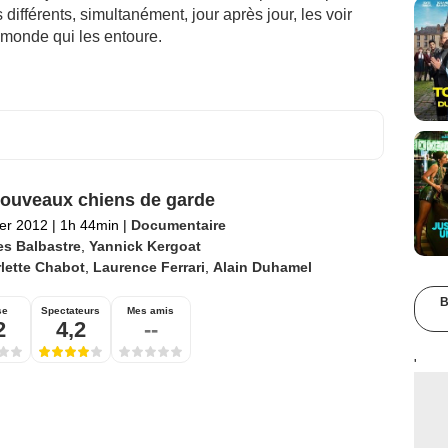
ifférents, simultanément, jour après jour, les voir
e monde qui les entoure.
ouveaux chiens de garde
ier 2012
|
1h 44min
|
Documentaire
es Balbastre
,
Yannick Kergoat
lette Chabot
,
Laurence Ferrari
,
Alain Duhamel
B
se
Spectateurs
Mes amis
2
4,2
--
'