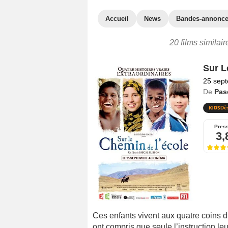
Accueil
News
Bandes-annonc
20 films similair
Sur L
25 sep
De
Pas
Dè
Pres
3,
Ces enfants vivent aux quatre coins d
ont compris que seule l’instruction leu