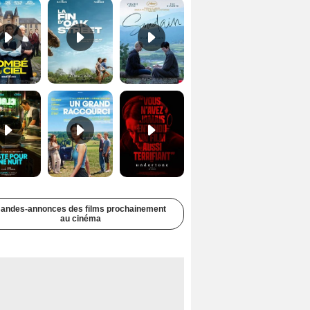
Juste pour une nuit Bande-annonce VO STFR
Un grand raccourci Bande-annonce VF
Undertone Bande-annonce VO STFR
andes-annonces des films prochainement
au cinéma