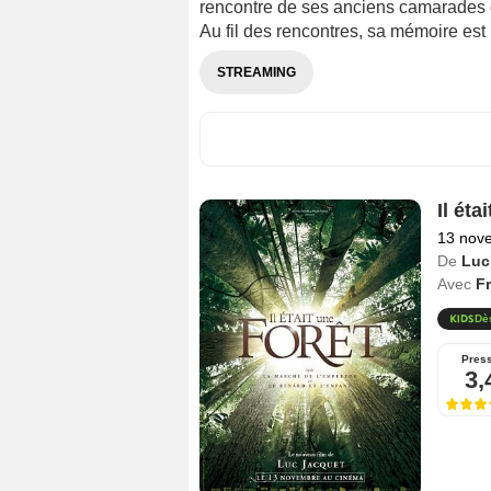
rencontre de ses anciens camarades d
Au fil des rencontres, sa mémoire est
STREAMING
Il éta
13 nov
De
Luc
Avec
Fr
Dè
Pres
3,