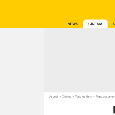
NEWS
CINÉMA
S
Accueil
Cinéma
Tous les films
Films document