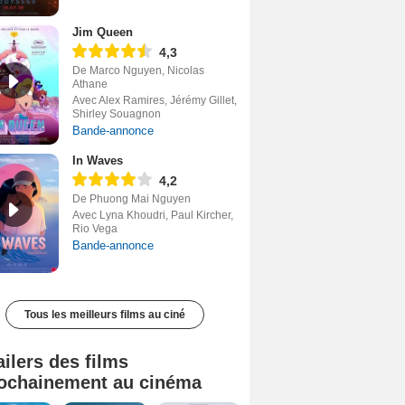
Jim Queen
4,3
De Marco Nguyen, Nicolas
Athane
Avec Alex Ramires, Jérémy Gillet,
Shirley Souagnon
Bande-annonce
In Waves
4,2
De Phuong Mai Nguyen
Avec Lyna Khoudri, Paul Kircher,
Rio Vega
Bande-annonce
Tous les meilleurs films au ciné
ailers des films
ochainement au cinéma
Tombé du ciel Bande-annonce VF
La fin d’Oak Street Bande-annonce VO STFR
Soudain Bande-annonce VF STFR