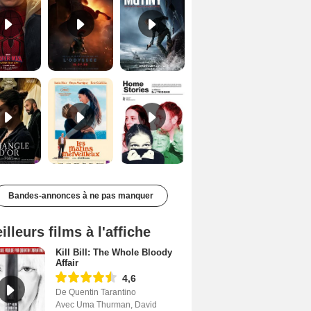
Le Triangle d'or Bande-annonce VF
Les Matins merveilleux Bande-annonce VF
Home stories Bande-annonce VO STFR
Bandes-annonces à ne pas manquer
illeurs films à l'affiche
Kill Bill: The Whole Bloody
Affair
4,6
De Quentin Tarantino
Avec Uma Thurman, David