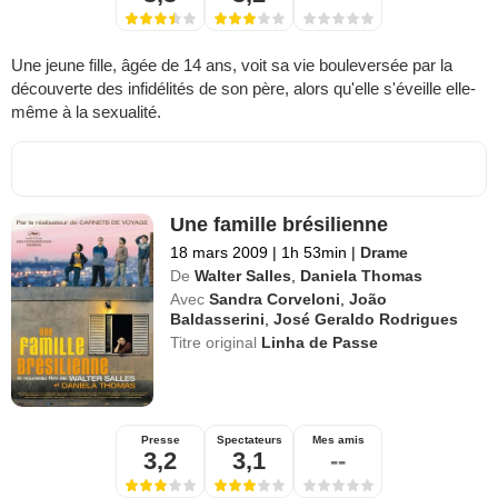
Une jeune fille, âgée de 14 ans, voit sa vie bouleversée par la
découverte des infidélités de son père, alors qu'elle s'éveille elle-
même à la sexualité.
Une famille brésilienne
18 mars 2009
|
1h 53min
|
Drame
De
Walter Salles
,
Daniela Thomas
Avec
Sandra Corveloni
,
João
Baldasserini
,
José Geraldo Rodrigues
Titre original
Linha de Passe
Presse
Spectateurs
Mes amis
3,2
3,1
--