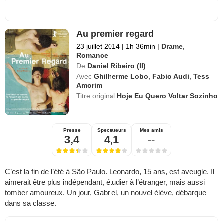
Au premier regard
23 juillet 2014
|
1h 36min
|
Drame
,
Romance
De
Daniel Ribeiro (II)
Avec
Ghilherme Lobo
,
Fabio Audi
,
Tess
Amorim
Titre original
Hoje Eu Quero Voltar Sozinho
Presse
Spectateurs
Mes amis
3,4
4,1
--
C’est la fin de l’été à São Paulo. Leonardo, 15 ans, est aveugle. Il
aimerait être plus indépendant, étudier à l’étranger, mais aussi
tomber amoureux. Un jour, Gabriel, un nouvel élève, débarque
dans sa classe.