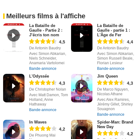
Meilleurs films à l'affiche
La Bataille de
La Bataille de
Gaulle - Partie 2 :
Gaulle - partie 1 :
J’écris ton nom
L'Âge de Fer
4,5
4,4
De Antonin Baudry
De Antonin Baudry
Avec Simon Abkarian,
Avec Simon Abkarian,
Niels Schneider,
Simon Russell Beale,
Anamaria Vartolomei
Florian Lesieur
Bande-annonce
Bande-annonce
L'Odyssée
Jim Queen
4,3
4,3
De Christopher Nolan
De Marco Nguyen,
Nicolas Athane
Avec Matt Damon, Tom
Holland, Anne
Avec Alex Ramires,
Hathaway
Jérémy Gillet, Shirley
Souagnon
Bande-annonce
Bande-annonce
In Waves
Spider-Man: Brand
New Day
4,2
4,2
De Phuong Mai