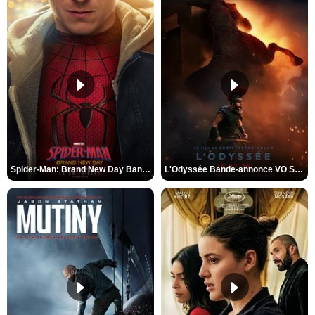
Spider-Man: Brand New Day Bande-annonce VO STFR
L'Odyssée Bande-annonce VO STFR