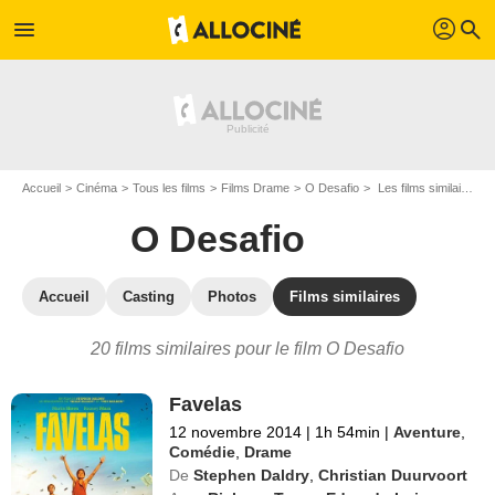
profil
menu
search
Accueil
Cinéma
Tous les films
Films Drame
O Desafio
Les films similaires à "O Desafio"
O Desafio
Accueil
Casting
Photos
Films similaires
20 films similaires pour le film O Desafio
Favelas
12 novembre 2014
|
1h 54min
|
Aventure
,
Comédie
,
Drame
De
Stephen Daldry
,
Christian Duurvoort