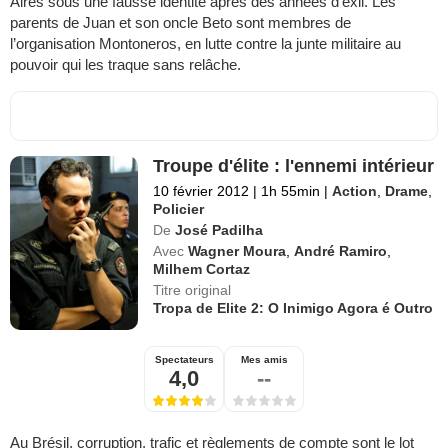
Aires sous une fausse identité après des années d’exil. Les
parents de Juan et son oncle Beto sont membres de
l’organisation Montoneros, en lutte contre la junte militaire au
pouvoir qui les traque sans relâche.
Troupe d'élite : l'ennemi intérieur
10 février 2012
|
1h 55min
|
Action
,
Drame
,
Policier
De
José Padilha
Avec
Wagner Moura
,
André Ramiro
,
Milhem Cortaz
Titre original
Tropa de Elite 2: O Inimigo Agora é Outro
Spectateurs
Mes amis
4,0
--
Au Brésil, corruption, trafic et règlements de compte sont le lot