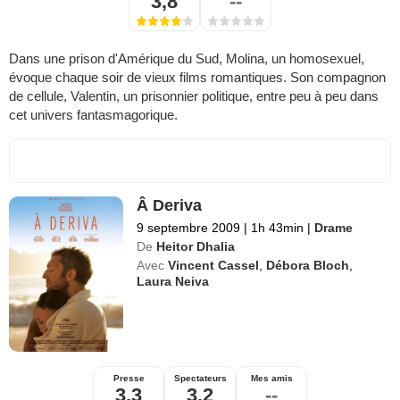
3,8
--
Dans une prison d'Amérique du Sud, Molina, un homosexuel,
évoque chaque soir de vieux films romantiques. Son compagnon
de cellule, Valentin, un prisonnier politique, entre peu à peu dans
cet univers fantasmagorique.
Â Deriva
9 septembre 2009
|
1h 43min
|
Drame
De
Heitor Dhalia
Avec
Vincent Cassel
,
Débora Bloch
,
Laura Neiva
Presse
Spectateurs
Mes amis
3,3
3,2
--