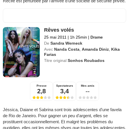
Recife est perturbée par l’arrivée d’une société de sécurité privée.
Rêves volés
25 mai 2011
|
1h 25min
|
Drame
De
Sandra Werneck
Avec
Nanda Costa
,
Amanda Diniz
,
Kika
Farias
Titre original
Sonhos Roubados
Presse
Spectateurs
Mes amis
2,8
3,4
--
Jéssica, Daiane et Sabrina sont trois adolescentes d'une favela
de Rio de Janeiro. Pour gagner un peu d'argent, elles se
prostituent occasionnellement. Et malgré les problèmes du
quotidien, elles ont les mêmes rêves que toutes les adolescentes.