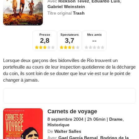
Avec
Rickson Tevez
,
Eduardo Luis
,
Gabriel Weinstein
Titre original
Trash
Presse
Spectateurs
Mes amis
2,8
3,7
--
Lorsque deux garçons des bidonvilles de Rio trouvent un
portefeuille au cours de leur inspection quotidienne de la décharge
du coin, ils sont loin de se douter que leur vie est sur le point de
changer à jamais.
Carnets de voyage
8 septembre 2004
|
2h 06min
|
Drame
,
Historique
De
Walter Salles
Avec
Gael García Bernal
,
Rodrigo de la