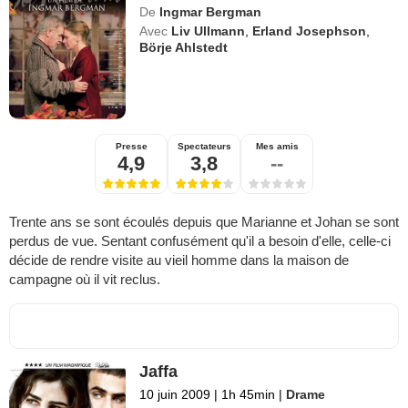
De
Ingmar Bergman
Avec
Liv Ullmann
,
Erland Josephson
,
Börje Ahlstedt
Presse
Spectateurs
Mes amis
4,9
3,8
--
Trente ans se sont écoulés depuis que Marianne et Johan se sont
perdus de vue. Sentant confusément qu'il a besoin d'elle, celle-ci
décide de rendre visite au vieil homme dans la maison de
campagne où il vit reclus.
Jaffa
10 juin 2009
|
1h 45min
|
Drame