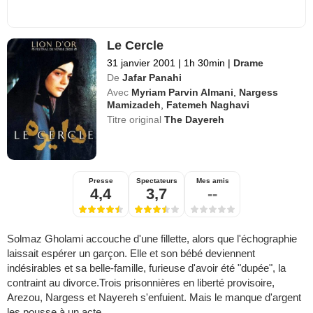
Le Cercle
31 janvier 2001
|
1h 30min
|
Drame
De
Jafar Panahi
Avec
Myriam Parvin Almani
,
Nargess
Mamizadeh
,
Fatemeh Naghavi
Titre original
The Dayereh
Presse
Spectateurs
Mes amis
4,4
3,7
--
Solmaz Gholami accouche d'une fillette, alors que l'échographie
laissait espérer un garçon. Elle et son bébé deviennent
indésirables et sa belle-famille, furieuse d'avoir été "dupée", la
contraint au divorce.Trois prisonnières en liberté provisoire,
Arezou, Nargess et Nayereh s'enfuient. Mais le manque d'argent
les pousse à un acte ...