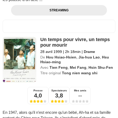
STREAMING
Un temps pour vivre, un temps
pour mourir
28 avril 1999
|
2h 18min
|
Drame
De
Hou Hsiao-Hsien
,
Jia-hua Lao
,
Hsu
Hsiao-ming
Avec
Tien Feng
,
Mei Fang
,
Hsin Shu-Fen
Titre original
Tong nien wang shi
Presse
Spectateurs
Mes amis
4,0
3,8
--
En 1947, alors qu’il n’est encore qu’un bébé, Ah-ha et sa famille
partent de Chine pour Taïwan. Ils s’installent d’abord près de