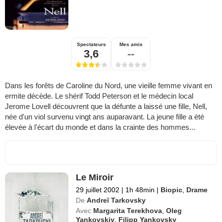
Spectateurs
Mes amis
3,6
--
Dans les forêts de Caroline du Nord, une vieille femme vivant en
ermite décède. Le shérif Todd Peterson et le médecin local
Jerome Lovell découvrent que la défunte a laissé une fille, Nell,
née d'un viol survenu vingt ans auparavant. La jeune fille a été
élevée à l'écart du monde et dans la crainte des hommes...
Le Miroir
29 juillet 2002
|
1h 48min
|
Biopic
,
Drame
De
Andreï Tarkovsky
Avec
Margarita Terekhova
,
Oleg
Yankovskiy
,
Filipp Yankovsky