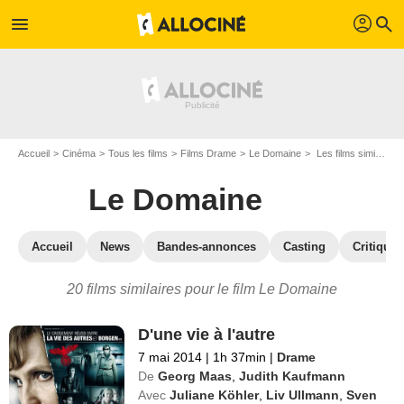
profil
menu
search
Accueil
Cinéma
Tous les films
Films Drame
Le Domaine
Les films similaires à "Le Domaine"
Le Domaine
Accueil
News
Bandes-annonces
Casting
Critiques
20 films similaires pour le film Le Domaine
D'une vie à l'autre
7 mai 2014
|
1h 37min
|
Drame
De
Georg Maas
,
Judith Kaufmann
Avec
Juliane Köhler
,
Liv Ullmann
,
Sven