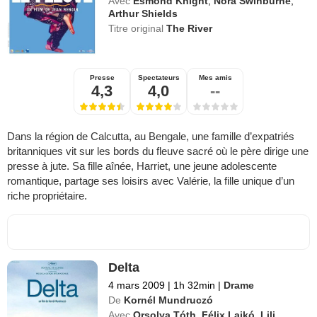
Avec
Esmond Knight
,
Nora Swinburne
,
Arthur Shields
Titre original
The River
Presse
Spectateurs
Mes amis
4,3
4,0
--
Dans la région de Calcutta, au Bengale, une famille d’expatriés
britanniques vit sur les bords du fleuve sacré où le père dirige une
presse à jute. Sa fille aînée, Harriet, une jeune adolescente
romantique, partage ses loisirs avec Valérie, la fille unique d’un
riche propriétaire.
Delta
4 mars 2009
|
1h 32min
|
Drame
De
Kornél Mundruczó
Avec
Orsolya Tóth
,
Félix Lajkó
,
Lili