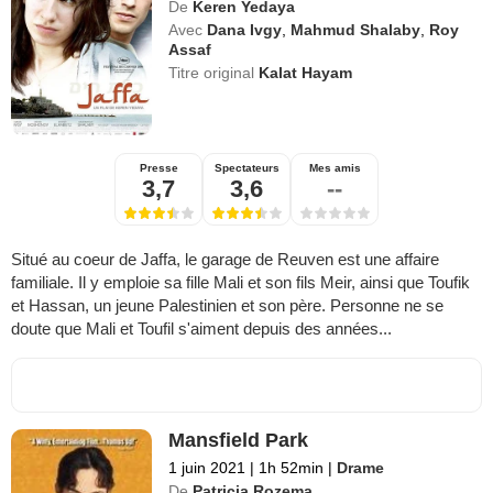
De
Keren Yedaya
Avec
Dana Ivgy
,
Mahmud Shalaby
,
Roy
Assaf
Titre original
Kalat Hayam
Presse
Spectateurs
Mes amis
3,7
3,6
--
Situé au coeur de Jaffa, le garage de Reuven est une affaire
familiale. Il y emploie sa fille Mali et son fils Meir, ainsi que Toufik
et Hassan, un jeune Palestinien et son père. Personne ne se
doute que Mali et Toufil s'aiment depuis des années...
Mansfield Park
1 juin 2021
|
1h 52min
|
Drame
De
Patricia Rozema