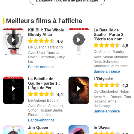
Bandes-annonces à ne pas manquer
Meilleurs films à l'affiche
Kill Bill: The Whole
La Bataille de
Bloody Affair
Gaulle - Partie 2 :
J’écris ton nom
4,6
4,5
De Quentin Tarantino
De Antonin Baudry
Avec Uma Thurman,
David Carradine, Lucy
Avec Simon Abkarian,
Liu
Niels Schneider,
Anamaria Vartolomei
Bande-annonce
Bande-annonce
La Bataille de
L'Odyssée
Gaulle - partie 1 :
4,3
L'Âge de Fer
De Christopher Nolan
4,4
Avec Matt Damon, Tom
De Antonin Baudry
Holland, Anne
Avec Simon Abkarian,
Hathaway
Simon Russell Beale,
Bande-annonce
Florian Lesieur
Bande-annonce
Jim Queen
In Waves