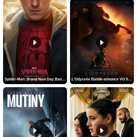
Spider-Man: Brand New Day Bande-annonce VO STFR
L'Odyssée Bande-annonce VO STFR