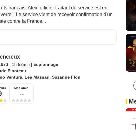
s français, Alex, officier traitant du service est en
verre". Le service vient de recevoir confirmation d'un
te contre la France...
lencieux
 1973
|
1h 52min
|
Espionnage
ude Pinoteau
no Ventura
,
Lea Massari
,
Suzanne Flon
eurs
Mes amis
9
--
Me