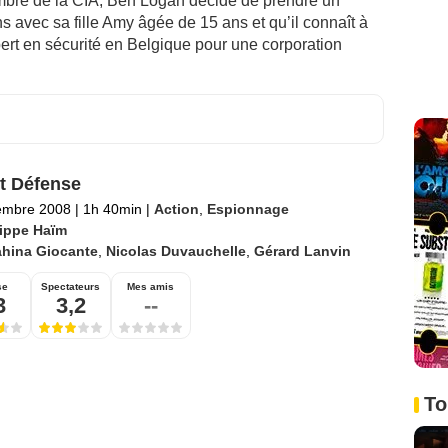
re de la CIA, Ben Logan décide de prendre un
s avec sa fille Amy âgée de 15 ans et qu’il connaît à
xpert en sécurité en Belgique pour une corporation
t Défense
embre 2008
|
1h 40min
|
Action
,
Espionnage
lippe Haïm
ahina Giocante
,
Nicolas Duvauchelle
,
Gérard Lanvin
se
Spectateurs
Mes amis
3
3,2
--
To