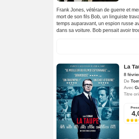
Frank Jones, vétéran de guerre et me
mort de son fils Bob, un linguiste tr
temps auparavant, un espion russe av
dans sa voiture. Bob pensait avoir trou
La Ta
8 févri
De
Tom
Avec
G
Titre or
Pres
4,