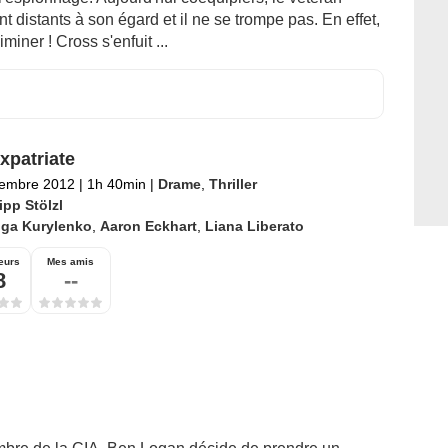
 distants à son égard et il ne se trompe pas. En effet,
miner ! Cross s'enfuit ...
xpatriate
tembre 2012
|
1h 40min
|
Drame
,
Thriller
ipp Stölzl
lga Kurylenko
,
Aaron Eckhart
,
Liana Liberato
eurs
Mes amis
8
--