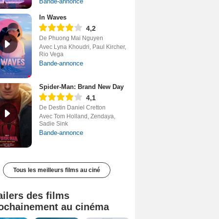
Bande-annonce
In Waves
4,2
De Phuong Mai Nguyen
Avec Lyna Khoudri, Paul Kircher,
Rio Vega
Bande-annonce
Spider-Man: Brand New Day
4,1
De Destin Daniel Cretton
Avec Tom Holland, Zendaya,
Sadie Sink
Bande-annonce
Tous les meilleurs films au ciné
ailers des films
ochainement au cinéma
Tombé du ciel Bande-annonce VF
La fin d’Oak Street Bande-annonce VO STFR
Soudain Bande-annonce VF STFR