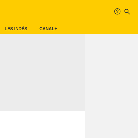
profil
search
LES INDÉS
CANAL+