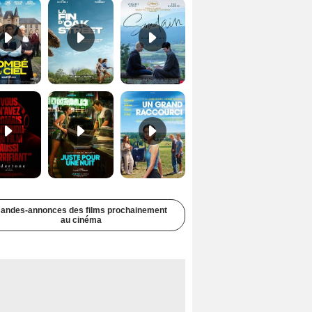
Undertone Bande-annonce VO STFR
Juste pour une nuit Bande-annonce VO STFR
Un grand raccourci Bande-annonce VF
andes-annonces des films prochainement
au cinéma