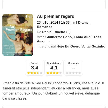
Au premier regard
23 juillet 2014
|
1h 36min
|
Drame
,
Romance
De
Daniel Ribeiro (II)
Avec
Ghilherme Lobo
,
Fabio Audi
,
Tess
Amorim
Titre original
Hoje Eu Quero Voltar Sozinho
Presse
Spectateurs
Mes amis
3,4
4,1
--
C’est la fin de l’été à São Paulo. Leonardo, 15 ans, est aveugle. Il
aimerait être plus indépendant, étudier à l’étranger, mais aussi
tomber amoureux. Un jour, Gabriel, un nouvel élève, débarque
dans sa classe.