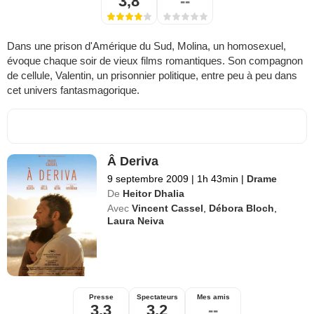
3,8
--
Dans une prison d'Amérique du Sud, Molina, un homosexuel,
évoque chaque soir de vieux films romantiques. Son compagnon
de cellule, Valentin, un prisonnier politique, entre peu à peu dans
cet univers fantasmagorique.
Â Deriva
9 septembre 2009
|
1h 43min
|
Drame
De
Heitor Dhalia
Avec
Vincent Cassel
,
Débora Bloch
,
Laura Neiva
Presse
Spectateurs
Mes amis
3,3
3,2
--