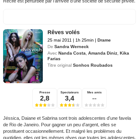
Recife est perturbée par l’arrivée d’une société de sécurité privée.
Rêves volés
25 mai 2011
|
1h 25min
|
Drame
De
Sandra Werneck
Avec
Nanda Costa
,
Amanda Diniz
,
Kika
Farias
Titre original
Sonhos Roubados
Presse
Spectateurs
Mes amis
2,8
3,4
--
Jéssica, Daiane et Sabrina sont trois adolescentes d'une favela
de Rio de Janeiro. Pour gagner un peu d'argent, elles se
prostituent occasionnellement. Et malgré les problèmes du
quotidien, elles ont les mêmes rêves que toutes les adolescentes.