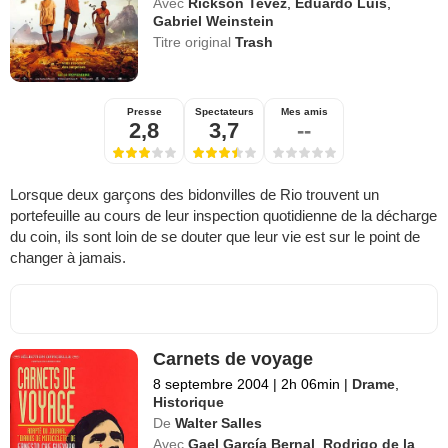
Avec
Rickson Tevez
,
Eduardo Luis
,
Gabriel Weinstein
Titre original
Trash
Presse
Spectateurs
Mes amis
2,8
3,7
--
Lorsque deux garçons des bidonvilles de Rio trouvent un
portefeuille au cours de leur inspection quotidienne de la décharge
du coin, ils sont loin de se douter que leur vie est sur le point de
changer à jamais.
Carnets de voyage
8 septembre 2004
|
2h 06min
|
Drame
,
Historique
De
Walter Salles
Avec
Gael García Bernal
,
Rodrigo de la