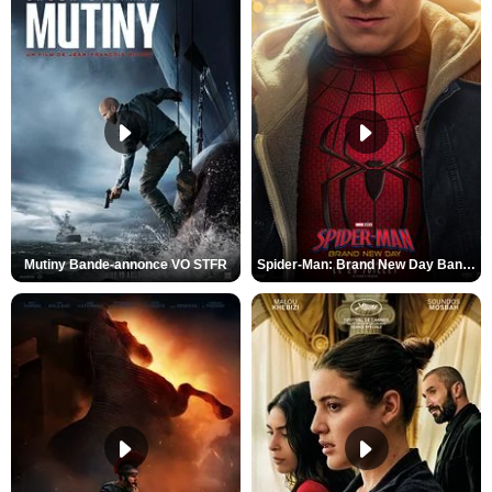
Mutiny Bande-annonce VO STFR
Spider-Man: Brand New Day Bande-annonce VO STFR