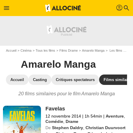
profil
menu
search
Accueil
Cinéma
Tous les films
Films Drame
Amarelo Manga
Les films similaires à "Amarelo Manga"
Amarelo Manga
Accueil
Casting
Critiques spectateurs
Films similaire
20 films similaires pour le film Amarelo Manga
Favelas
12 novembre 2014
|
1h 54min
|
Aventure
,
Comédie
,
Drame
De
Stephen Daldry
,
Christian Duurvoort