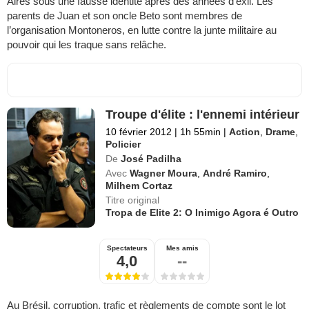
Aires sous une fausse identité après des années d’exil. Les
parents de Juan et son oncle Beto sont membres de
l’organisation Montoneros, en lutte contre la junte militaire au
pouvoir qui les traque sans relâche.
Troupe d'élite : l'ennemi intérieur
10 février 2012
|
1h 55min
|
Action
,
Drame
,
Policier
De
José Padilha
Avec
Wagner Moura
,
André Ramiro
,
Milhem Cortaz
Titre original
Tropa de Elite 2: O Inimigo Agora é Outro
Spectateurs
Mes amis
4,0
--
Au Brésil, corruption, trafic et règlements de compte sont le lot