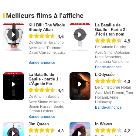
Meilleurs films à l'affiche
Kill Bill: The Whole
La Bataille de
Bloody Affair
Gaulle - Partie 2 :
J’écris ton nom
4,6
4,5
De Quentin Tarantino
De Antonin Baudry
Avec Uma Thurman,
David Carradine, Lucy
Avec Simon Abkarian,
Liu
Niels Schneider,
Anamaria Vartolomei
Bande-annonce
Bande-annonce
La Bataille de
L'Odyssée
Gaulle - partie 1 :
4,3
L'Âge de Fer
De Christopher Nolan
4,4
Avec Matt Damon, Tom
De Antonin Baudry
Holland, Anne
Avec Simon Abkarian,
Hathaway
Simon Russell Beale,
Bande-annonce
Florian Lesieur
Bande-annonce
Jim Queen
In Waves
4,3
4,2