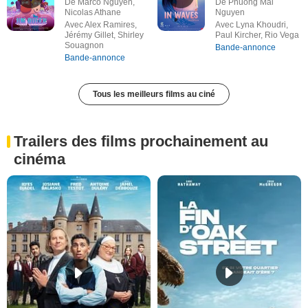
De Marco Nguyen,
De Phuong Mai
Nicolas Athane
Nguyen
Avec Alex Ramires,
Avec Lyna Khoudri,
Jérémy Gillet, Shirley
Paul Kircher, Rio Vega
Souagnon
Bande-annonce
Bande-annonce
Tous les meilleurs films au ciné
Trailers des films prochainement au
cinéma