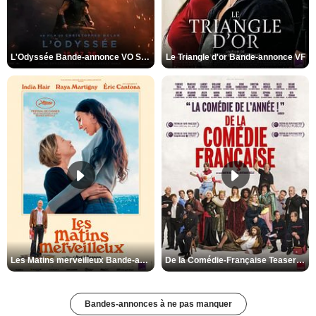
L'Odyssée Bande-annonce VO STFR
Le Triangle d'or Bande-annonce VF
Les Matins merveilleux Bande-annonce VF
De la Comédie-Française Teaser VF
Bandes-annonces à ne pas manquer